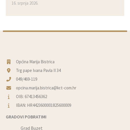
16. srpnja 2026.
Općina Marija Bistrica
Trg pape Ivana Pavla II 34
049/469-119
opcina.marija.bistrica@kr.t-com.hr
OIB: 67413456362
IBAN: HR4423600001825600009
GRADOVI POBRATIMI
Grad Buzet