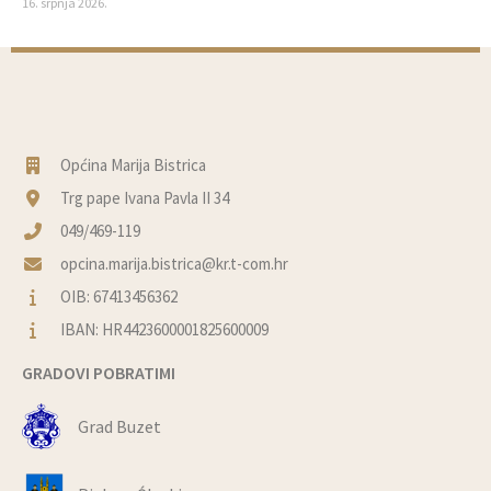
16. srpnja 2026.
Općina Marija Bistrica
Trg pape Ivana Pavla II 34
049/469-119
opcina.marija.bistrica@kr.t-com.hr
OIB: 67413456362
IBAN: HR4423600001825600009
GRADOVI POBRATIMI
Grad Buzet