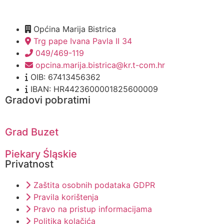
Općina Marija Bistrica
Trg pape Ivana Pavla II 34
049/469-119
opcina.marija.bistrica@kr.t-com.hr
OIB: 67413456362
IBAN: HR4423600001825600009
Gradovi pobratimi
Grad Buzet
Piekary Śląskie
Privatnost
Zaštita osobnih podataka GDPR
Pravila korištenja
Pravo na pristup informacijama
Politika kolačića