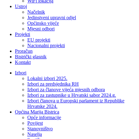
WiFi lokacija
Ustroj
Načelnik
Jedinstveni upravni odjel
Općinsko vijeće
Mjesni odbori
Projekti
EU projekti
Nacionalni projekti
Proračun
Bistrički glasnik
Kontakt
Izbori
Lokalni izbori 2025.
Izbori za predsjednika RH
Izbori za članove vijeća mjesnih odbora
Izbori za zastupnike u Hrvatski sabor 2024.g.
Izbori članova u Europski parlament iz Republike
Hrvatske 2024.
Općina Marija Bistrica
Opće informacije
Povijest
Stanovništvo
Naselja