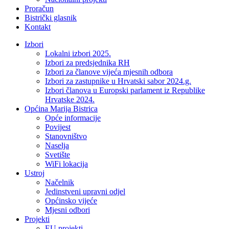
Proračun
Bistrički glasnik
Kontakt
Izbori
Lokalni izbori 2025.
Izbori za predsjednika RH
Izbori za članove vijeća mjesnih odbora
Izbori za zastupnike u Hrvatski sabor 2024.g.
Izbori članova u Europski parlament iz Republike
Hrvatske 2024.
Općina Marija Bistrica
Opće informacije
Povijest
Stanovništvo
Naselja
Svetište
WiFi lokacija
Ustroj
Načelnik
Jedinstveni upravni odjel
Općinsko vijeće
Mjesni odbori
Projekti
EU projekti