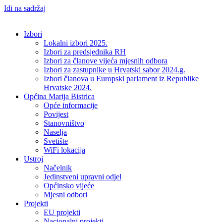
Idi na sadržaj
Izbori
Lokalni izbori 2025.
Izbori za predsjednika RH
Izbori za članove vijeća mjesnih odbora
Izbori za zastupnike u Hrvatski sabor 2024.g.
Izbori članova u Europski parlament iz Republike
Hrvatske 2024.
Općina Marija Bistrica
Opće informacije
Povijest
Stanovništvo
Naselja
Svetište
WiFi lokacija
Ustroj
Načelnik
Jedinstveni upravni odjel
Općinsko vijeće
Mjesni odbori
Projekti
EU projekti
Nacionalni projekti