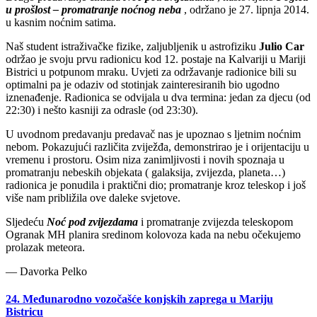
u prošlost – promatranje noćnog neba
, održano je 27. lipnja 2014.
u kasnim noćnim satima.
Naš student istraživačke fizike, zaljubljenik u astrofiziku
Julio Car
održao je svoju prvu radionicu kod 12. postaje na Kalvariji u Mariji
Bistrici u potpunom mraku. Uvjeti za održavanje radionice bili su
optimalni pa je odaziv od stotinjak zainteresiranih bio ugodno
iznenađenje. Radionica se odvijala u dva termina: jedan za djecu (od
22:30) i nešto kasniji za odrasle (od 23:30).
U uvodnom predavanju predavač nas je upoznao s ljetnim noćnim
nebom. Pokazujući različita zviježđa, demonstrirao je i orijentaciju u
vremenu i prostoru. Osim niza zanimljivosti i novih spoznaja u
promatranju nebeskih objekata ( galaksija, zvijezda, planeta…)
radionica je ponudila i praktični dio; promatranje kroz teleskop i još
više nam približila ove daleke svjetove.
Sljedeću
Noć pod zvijezdama
i promatranje zvijezda teleskopom
Ogranak MH planira sredinom kolovoza kada na nebu očekujemo
prolazak meteora.
— Davorka Pelko
24. Međunarodno vozočašće konjskih zaprega u Mariju
Bistricu