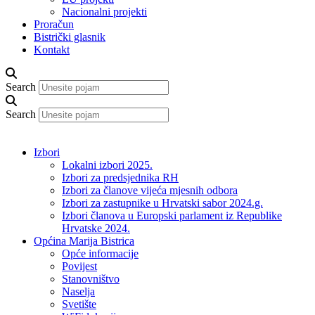
Nacionalni projekti
Proračun
Bistrički glasnik
Kontakt
Search
Search
Izbori
Lokalni izbori 2025.
Izbori za predsjednika RH
Izbori za članove vijeća mjesnih odbora
Izbori za zastupnike u Hrvatski sabor 2024.g.
Izbori članova u Europski parlament iz Republike
Hrvatske 2024.
Općina Marija Bistrica
Opće informacije
Povijest
Stanovništvo
Naselja
Svetište