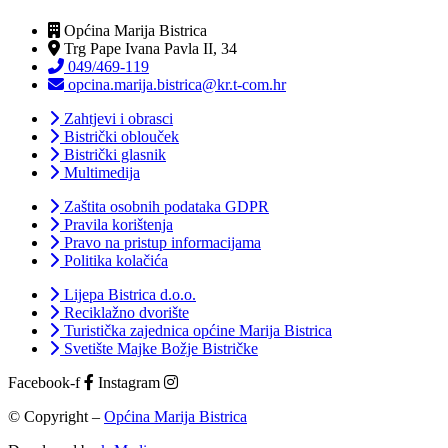
Općina Marija Bistrica
Trg Pape Ivana Pavla II, 34
049/469-119
opcina.marija.bistrica@kr.t-com.hr
Zahtjevi i obrasci
Bistrički oblouček
Bistrički glasnik
Multimedija
Zaštita osobnih podataka GDPR
Pravila korištenja
Pravo na pristup informacijama
Politika kolačića
Lijepa Bistrica d.o.o.
Reciklažno dvorište
Turistička zajednica općine Marija Bistrica
Svetište Majke Božje Bistričke
Facebook-f
Instagram
© Copyright –
Općina Marija Bistrica