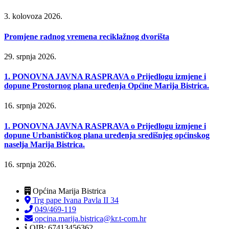
3. kolovoza 2026.
Promjene radnog vremena reciklažnog dvorišta
29. srpnja 2026.
1. PONOVNA JAVNA RASPRAVA o Prijedlogu izmjene i
dopune Prostornog plana uređenja Općine Marija Bistrica.
16. srpnja 2026.
1. PONOVNA JAVNA RASPRAVA o Prijedlogu izmjene i
dopune Urbanističkog plana uređenja središnjeg općinskog
naselja Marija Bistrica.
16. srpnja 2026.
Općina Marija Bistrica
Trg pape Ivana Pavla II 34
049/469-119
opcina.marija.bistrica@kr.t-com.hr
OIB: 67413456362