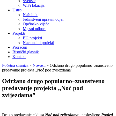
Svetište
WiFi lokacija
Ustroj
Načelnik
Jedinstveni upravni odjel
Općinsko vijeće
Mjesni odbori
Projekti
EU projekti
Nacionalni projekti
Proračun
Bistrički glasnik
Kontakt
Početna stranica
»
Novosti
»
Održano drugo popularno–znanstveno
predavanje projekta „Noć pod zvijezdama”
Održano drugo popularno–znanstveno
predavanje projekta „Noć pod
zvijezdama”
Drugo predavanje ciklusa
Noć pod zvijezdama
, naslovljeno
Pogled