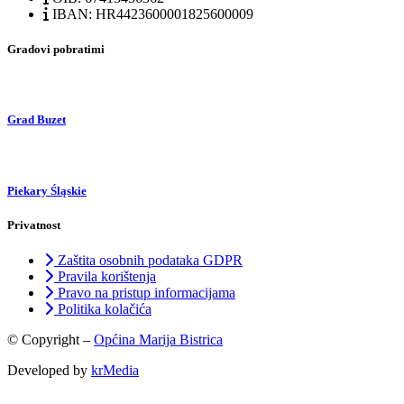
IBAN: HR4423600001825600009
Gradovi pobratimi
Grad Buzet
Piekary Śląskie
Privatnost
Zaštita osobnih podataka GDPR
Pravila korištenja
Pravo na pristup informacijama
Politika kolačića
© Copyright –
Općina Marija Bistrica
Developed by
krMedia