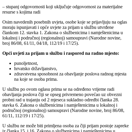
– stupanj odgovornosti koji uključuje odgovornost za materijalne
resurse s kojima radi
Osim navedenih posebnih uvjeta, osobe koje se prijavljuju na oglas
moraju ispunjavati i opće uvjete za prijam u službu utvrđene
člankom 12. stavka 1. Zakona o službenicima i namještenicima u
lokalnoj i područnoj (regionalnoj) samoupravi (Narodne novine,
broj 86/08, 61/11, 04/18, 112/19 i 17/25).
Opći uvjeti za prijam u službu i raspored na radno mjesto:
punoljetnost,
hrvatsko državljanstvo,
zdravstvena sposobnost za obavljanje poslova radnog mjesta
na koje se osoba prima.
U službu po ovom oglasu prima se na određeno vrijeme radi
obavljanja poslova čiji se opseg privremeno povećao uz obvezni
probni rad u trajanju od 2 mjeseca sukladno odredbi članka 28.
stavka 6. Zakona o službenicima i namještenicima u lokalnoj i
područnoj (regionalnoj) samoupravi (Narodne novine, broj 86/08,
61/11, 112/19 i 17/25).
U službu ne može biti primljena osoba za čiji prijam postoje zapreke
iz članka 15. i 16. Zakona o službenicima i namještenicima u