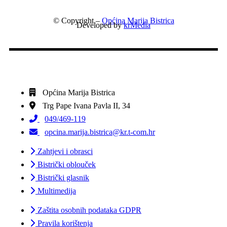
© Copyright –
Općina Marija Bistrica
Developed by
krMedia
Općina Marija Bistrica
Trg Pape Ivana Pavla II, 34
049/469-119
opcina.marija.bistrica@kr.t-com.hr
Zahtjevi i obrasci
Bistrički oblouček
Bistrički glasnik
Multimedija
Zaštita osobnih podataka GDPR
Pravila korištenja