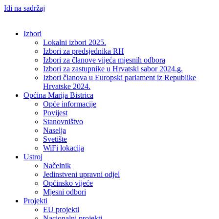
Idi na sadržaj
Izbori
Lokalni izbori 2025.
Izbori za predsjednika RH
Izbori za članove vijeća mjesnih odbora
Izbori za zastupnike u Hrvatski sabor 2024.g.
Izbori članova u Europski parlament iz Republike
Hrvatske 2024.
Općina Marija Bistrica
Opće informacije
Povijest
Stanovništvo
Naselja
Svetište
WiFi lokacija
Ustroj
Načelnik
Jedinstveni upravni odjel
Općinsko vijeće
Mjesni odbori
Projekti
EU projekti
Nacionalni projekti