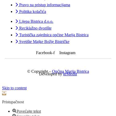
Pravo na pristup informacijama
Politika kolačića
Lijepa Bistrica d.o.o.
Reciklažno dvorište
Turistička zajednica općine Marija Bistrica
Svetište Majke Božje Bistričke
Facebook-f
Instagram
© Copyright –
Općina Marija Bistrica
Developed by
krMedia
Skip to content
Open toolbar
Pristupačnost
Povećajte tekst