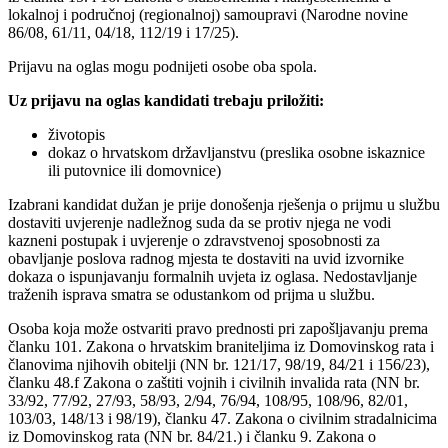
lokalnoj i područnoj (regionalnoj) samoupravi (Narodne novine
86/08, 61/11, 04/18, 112/19 i 17/25).
Prijavu na oglas mogu podnijeti osobe oba spola.
Uz prijavu na oglas kandidati trebaju priložiti:
životopis
dokaz o hrvatskom državljanstvu (preslika osobne iskaznice
ili putovnice ili domovnice)
Izabrani kandidat dužan je prije donošenja rješenja o prijmu u službu
dostaviti uvjerenje nadležnog suda da se protiv njega ne vodi
kazneni postupak i uvjerenje o zdravstvenoj sposobnosti za
obavljanje poslova radnog mjesta te dostaviti na uvid izvornike
dokaza o ispunjavanju formalnih uvjeta iz oglasa. Nedostavljanje
traženih isprava smatra se odustankom od prijma u službu.
Osoba koja može ostvariti pravo prednosti pri zapošljavanju prema
članku 101. Zakona o hrvatskim braniteljima iz Domovinskog rata i
članovima njihovih obitelji (NN br. 121/17, 98/19, 84/21 i 156/23),
članku 48.f Zakona o zaštiti vojnih i civilnih invalida rata (NN br.
33/92, 77/92, 27/93, 58/93, 2/94, 76/94, 108/95, 108/96, 82/01,
103/03, 148/13 i 98/19), članku 47. Zakona o civilnim stradalnicima
iz Domovinskog rata (NN br. 84/21.) i članku 9. Zakona o