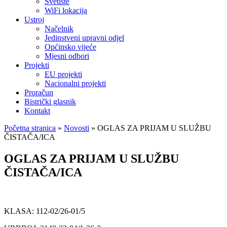
Svetište
WiFi lokacija
Ustroj
Načelnik
Jedinstveni upravni odjel
Općinsko vijeće
Mjesni odbori
Projekti
EU projekti
Nacionalni projekti
Proračun
Bistrički glasnik
Kontakt
Početna stranica
»
Novosti
»
OGLAS ZA PRIJAM U SLUŽBU
ČISTAČA/ICA
OGLAS ZA PRIJAM U SLUŽBU
ČISTAČA/ICA
KLASA: 112-02/26-01/5