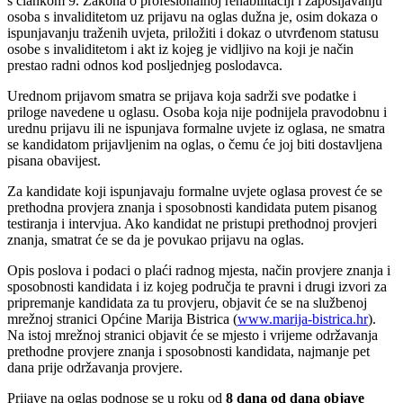
s člankom 9. Zakona o profesionalnoj rehabilitaciji i zapošljavanju
osoba s invaliditetom uz prijavu na oglas dužna je, osim dokaza o
ispunjavanju traženih uvjeta, priložiti i dokaz o utvrđenom statusu
osobe s invaliditetom i akt iz kojeg je vidljivo na koji je način
prestao radni odnos kod posljednjeg poslodavca.
Urednom prijavom smatra se prijava koja sadrži sve podatke i
priloge navedene u oglasu. Osoba koja nije podnijela pravodobnu i
urednu prijavu ili ne ispunjava formalne uvjete iz oglasa, ne smatra
se kandidatom prijavljenim na oglas, o čemu će joj biti dostavljena
pisana obavijest.
Za kandidate koji ispunjavaju formalne uvjete oglasa provest će se
prethodna provjera znanja i sposobnosti kandidata putem pisanog
testiranja i intervjua. Ako kandidat ne pristupi prethodnoj provjeri
znanja, smatrat će se da je povukao prijavu na oglas.
Opis poslova i podaci o plaći radnog mjesta, način provjere znanja i
sposobnosti kandidata i iz kojeg područja te pravni i drugi izvori za
pripremanje kandidata za tu provjeru, objavit će se na službenoj
mrežnoj stranici Općine Marija Bistrica (
www.marija-bistrica.hr
).
Na istoj mrežnoj stranici objavit će se mjesto i vrijeme održavanja
prethodne provjere znanja i sposobnosti kandidata, najmanje pet
dana prije održavanja provjere.
Prijave na oglas podnose se u roku od
8 dana od dana objave