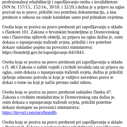
profesionalnoj rehabilitaciji i zapošljavanju osoba s invaliditetom
(NN br. 157/13., 152/14., 39/18. i 32/20.) dužna je u prijavi na oglas
pozvati na to pravo, priložiti svu potrebnu dokumentaciju, a ima
prednost u odnosu na ostale kandidate samo pod jednakim uvjetima.
Osoba koja se poziva na pravo prednosti pri zapošljavanju u skladu
s člankom 101. Zakona o hrvatskim braniteljima iz Domovinskog
rata i članovima njihovih obitelji, uz prijavu na oglas dužna je, osim
dokaza o ispunjavanju traženih uvjeta, priložiti i sve potrebne
dokaze sukladno popisu na poveznici ministarstva:
https://branitelji.gov.hr/zaposljavanje-843/843.
Osoba koja se poziva na pravo prednosti pri zapošljavanju u skladu
s čl. 48.f Zakona o zaštiti vojnih i civilnih invalida rata uz prijavu na
oglas, osim dokaza o ispunjavanju traženih uvjeta, dužna je priložiti
rješenje odnosno potvrdu iz koje je vidljivo navedeno pravo te
dokaz o tome na koji je način prestao radni odnos.
Osoba koja se poziva na pravo prednosti sukladno članku 47.
Zakona o civilnim stradalnicima iz Domovinskog rata dužna je,
osim dokaza o ispunjavanju traženih uvjeta, priložiti potrebne
dokaze dostupne na poveznici ministarstva:
https://tinyurl.com/mrx8mm8b
.
Osoba koja se poziva na pravo prednosti pri zapošljavanju u skladu