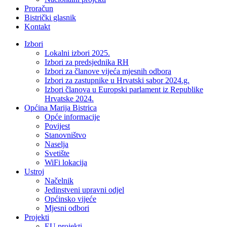
Proračun
Bistrički glasnik
Kontakt
Izbori
Lokalni izbori 2025.
Izbori za predsjednika RH
Izbori za članove vijeća mjesnih odbora
Izbori za zastupnike u Hrvatski sabor 2024.g.
Izbori članova u Europski parlament iz Republike
Hrvatske 2024.
Općina Marija Bistrica
Opće informacije
Povijest
Stanovništvo
Naselja
Svetište
WiFi lokacija
Ustroj
Načelnik
Jedinstveni upravni odjel
Općinsko vijeće
Mjesni odbori
Projekti
EU projekti