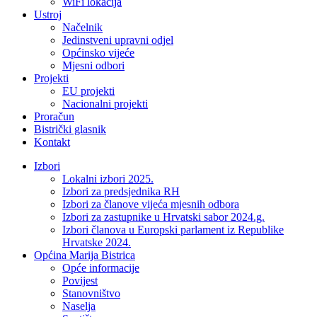
WiFi lokacija
Ustroj
Načelnik
Jedinstveni upravni odjel
Općinsko vijeće
Mjesni odbori
Projekti
EU projekti
Nacionalni projekti
Proračun
Bistrički glasnik
Kontakt
Izbori
Lokalni izbori 2025.
Izbori za predsjednika RH
Izbori za članove vijeća mjesnih odbora
Izbori za zastupnike u Hrvatski sabor 2024.g.
Izbori članova u Europski parlament iz Republike
Hrvatske 2024.
Općina Marija Bistrica
Opće informacije
Povijest
Stanovništvo
Naselja