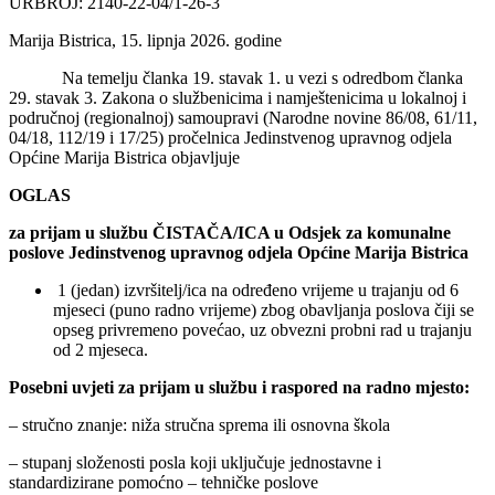
URBROJ: 2140-22-04/1-26-3
Marija Bistrica, 15. lipnja 2026. godine
Na temelju članka 19. stavak 1. u vezi s odredbom članka
29. stavak 3. Zakona o službenicima i namještenicima u lokalnoj i
područnoj (regionalnoj) samoupravi (Narodne novine 86/08, 61/11,
04/18, 112/19 i 17/25) pročelnica Jedinstvenog upravnog odjela
Općine Marija Bistrica objavljuje
OGLAS
za prijam u službu ČISTAČA/ICA u Odsjek za komunalne
poslove Jedinstvenog upravnog odjela Općine Marija Bistrica
1 (jedan) izvršitelj/ica na određeno vrijeme u trajanju od 6
mjeseci (puno radno vrijeme) zbog obavljanja poslova čiji se
opseg privremeno povećao, uz obvezni probni rad u trajanju
od 2 mjeseca.
Posebni uvjeti za prijam u službu i raspored na radno mjesto:
– stručno znanje: niža stručna sprema ili osnovna škola
– stupanj složenosti posla koji uključuje jednostavne i
standardizirane pomoćno – tehničke poslove