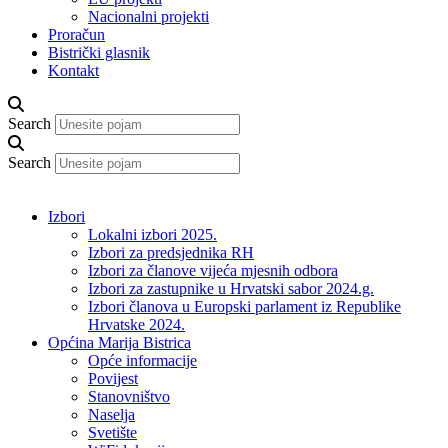
Nacionalni projekti
Proračun
Bistrički glasnik
Kontakt
Search
Search
Izbori
Lokalni izbori 2025.
Izbori za predsjednika RH
Izbori za članove vijeća mjesnih odbora
Izbori za zastupnike u Hrvatski sabor 2024.g.
Izbori članova u Europski parlament iz Republike
Hrvatske 2024.
Općina Marija Bistrica
Opće informacije
Povijest
Stanovništvo
Naselja
Svetište