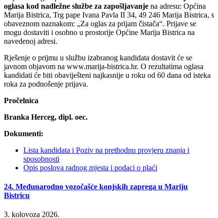
oglasa kod nadležne službe za zapošljavanje
na adresu: Općina
Marija Bistrica, Trg pape Ivana Pavla II 34, 49 246 Marija Bistrica, s
obaveznom naznakom: „Za oglas za prijam čistača“. Prijave se
mogu dostaviti i osobno u prostorije Općine Marija Bistrica na
navedenoj adresi.
Rješenje o prijmu u službu izabranog kandidata dostavit će se
javnom objavom na www.marija-bistrica.hr. O rezultatima oglasa
kandidati će biti obaviješteni najkasnije u roku od 60 dana od isteka
roka za podnošenje prijava.
Pročelnica
Branka Herceg, dipl. oec.
Dokumenti:
Lista kandidata i Poziv na prethodnu provjeru znanja i
sposobnosti
Opis poslova radnog mjesta i podaci o plaći
24. Međunarodno vozočašće konjskih zaprega u Mariju
Bistricu
3. kolovoza 2026.