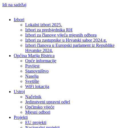
Idi na sadržaj
Izbori
Lokalni izbori 2025.
Izbori za predsjednika RH
Izbori za članove vijeća mjesnih odbora
Izbori za zastupnike u Hrvatski sabor 2024.g.
Izbori članova u Europski parlament iz Republike
Hrvatske 2024.
Općina Marija Bistrica
Opće informacije
Povijest
Stanovništvo
Naselja
Svetište
WiFi lokacija
Ustroj
Načelnik
Jedinstveni upravni odjel
Općinsko vijeće
Mjesni odbori
Projekti
EU projekti
Nacionalni projekti