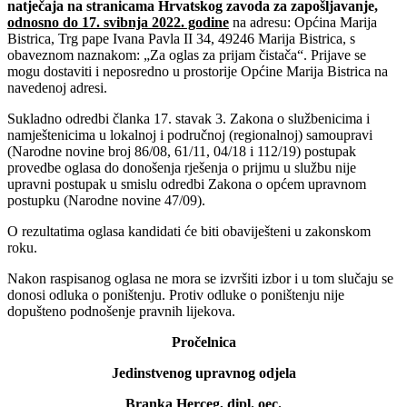
natječaja na stranicama Hrvatskog zavoda za zapošljavanje,
odnosno do 17. svibnja 2022. godine
na adresu: Općina Marija
Bistrica, Trg pape Ivana Pavla II 34, 49246 Marija Bistrica, s
obaveznom naznakom: „Za oglas za prijam čistača“. Prijave se
mogu dostaviti i neposredno u prostorije Općine Marija Bistrica na
navedenoj adresi.
Sukladno odredbi članka 17. stavak 3. Zakona o službenicima i
namještenicima u lokalnoj i područnoj (regionalnoj) samoupravi
(Narodne novine broj 86/08, 61/11, 04/18 i 112/19) postupak
provedbe oglasa do donošenja rješenja o prijmu u službu nije
upravni postupak u smislu odredbi Zakona o općem upravnom
postupku (Narodne novine 47/09).
O rezultatima oglasa kandidati će biti obaviješteni u zakonskom
roku.
Nakon raspisanog oglasa ne mora se izvršiti izbor i u tom slučaju se
donosi odluka o poništenju. Protiv odluke o poništenju nije
dopušteno podnošenje pravnih lijekova.
Pročelnica
Jedinstvenog upravnog odjela
Branka Herceg, dipl. oec.