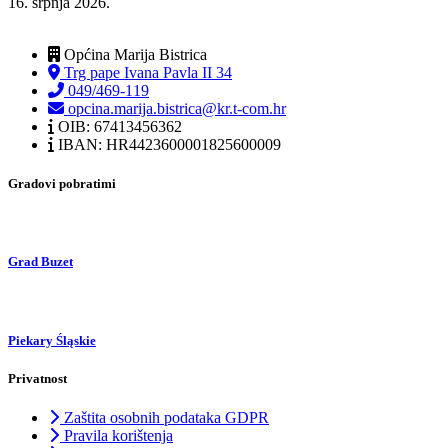
16. srpnja 2026.
Općina Marija Bistrica
Trg pape Ivana Pavla II 34
049/469-119
opcina.marija.bistrica@kr.t-com.hr
OIB: 67413456362
IBAN: HR4423600001825600009
Gradovi pobratimi
Grad Buzet
Piekary Śląskie
Privatnost
Zaštita osobnih podataka GDPR
Pravila korištenja