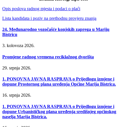
Opis poslova radnog mjesta i podaci o plaći
Lista kandidata i poziv na prethodnu provjeru znanja
24. Međunarodno vozočašće konjskih zaprega u Mariju
Bistricu
3. kolovoza 2026.
Promjene radnog vremena reciklažnog dvorišta
29. srpnja 2026.
1. PONOVNA JAVNA RASPRAVA o Prijedlogu izmjene i
dopune Prostornog plana uređenja Općine Marija Bistrica.
16. srpnja 2026.
1. PONOVNA JAVNA RASPRAVA o Prijedlogu izmjene i
dopune Urbanističkog plana uređenja središnjeg općinskog
naselja Marija Bistrica.