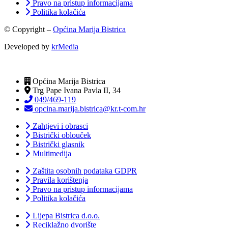
Pravo na pristup informacijama
Politika kolačića
© Copyright –
Općina Marija Bistrica
Developed by
krMedia
Općina Marija Bistrica
Trg Pape Ivana Pavla II, 34
049/469-119
opcina.marija.bistrica@kr.t-com.hr
Zahtjevi i obrasci
Bistrički oblouček
Bistrički glasnik
Multimedija
Zaštita osobnih podataka GDPR
Pravila korištenja
Pravo na pristup informacijama
Politika kolačića
Lijepa Bistrica d.o.o.
Reciklažno dvorište