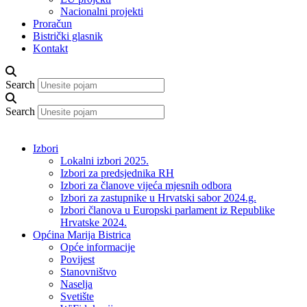
Nacionalni projekti
Proračun
Bistrički glasnik
Kontakt
Search
Search
Izbori
Lokalni izbori 2025.
Izbori za predsjednika RH
Izbori za članove vijeća mjesnih odbora
Izbori za zastupnike u Hrvatski sabor 2024.g.
Izbori članova u Europski parlament iz Republike
Hrvatske 2024.
Općina Marija Bistrica
Opće informacije
Povijest
Stanovništvo
Naselja
Svetište