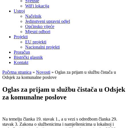
Svetište
WiFi lokacija
Ustroj
Načelnik
Jedinstveni upravni odjel
Općinsko vijeće
Mjesni odbori
Projekti
EU projekti
Nacionalni projekti
Proračun
Bistrički glasnik
Kontakt
Početna stranica
»
Novosti
»
Oglas za prijam u službu čistača u
Odsjek za komunalne poslove
Oglas za prijam u službu čistača u Odsjek
za komunalne poslove
Na temelju članka 19. stavak 1., a u vezi s odredbom članka 29.
stavak 3. Zakona o službenicima i namještenicima u lokalnoj i