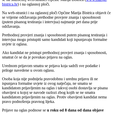
bistrica.hr
) i na oglasnoj ploči.
Na web-stranici i na oglasnoj ploči Općine Marija Bistrica objavit će
se vrijeme održavanja prethodne provjere znanja i sposobnosti
(putem pisanog testiranja i intervjua) najmanje pet dana prije
održavanja.
Prethodnoj provjeri znanja i sposobnosti putem pisanog testiranja i
intervjua mogu pristupiti samo kandidati koji ispunjavaju formalne
uvjete iz oglasa.
Ako kandidat ne pristupi prethodnoj provjeri znanja i sposobnosti,
smatrat će se da je povukao prijavu na oglas.
Urednom prijavom smatra se prijava koja sadrži sve podatke i
priloge navedene u ovom oglasu.
Osoba koja nije podnijela pravodobnu i urednu prijavu ili ne
ispunjava formalne uvjete iz ovog natječaja, ne smatra se
kandidatom prijavljenim na oglas i takvoj osobi dostavlja se pisana
obavijest u kojoj se navode razlozi zbog kojih se ne smatra
kandidatom prijavljenim na oglas. Protiv obavijesti kandidat nema
pravo podnošenja pravnog lijeka.
Prijave na oglas podnose se
u roku od
8 dana od dana objave