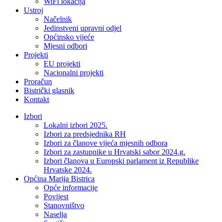
WiFi lokacija
Ustroj
Načelnik
Jedinstveni upravni odjel
Općinsko vijeće
Mjesni odbori
Projekti
EU projekti
Nacionalni projekti
Proračun
Bistrički glasnik
Kontakt
Izbori
Lokalni izbori 2025.
Izbori za predsjednika RH
Izbori za članove vijeća mjesnih odbora
Izbori za zastupnike u Hrvatski sabor 2024.g.
Izbori članova u Europski parlament iz Republike
Hrvatske 2024.
Općina Marija Bistrica
Opće informacije
Povijest
Stanovništvo
Naselja