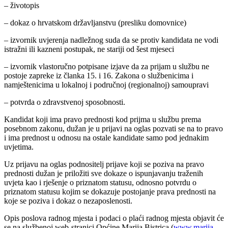
– životopis
– dokaz o hrvatskom državljanstvu (presliku domovnice)
– izvornik uvjerenja nadležnog suda da se protiv kandidata ne vodi
istražni ili kazneni postupak, ne stariji od šest mjeseci
– izvornik vlastoručno potpisane izjave da za prijam u službu ne
postoje zapreke iz članka 15. i 16. Zakona o službenicima i
namještenicima u lokalnoj i područnoj (regionalnoj) samoupravi
– potvrda o zdravstvenoj sposobnosti.
Kandidat koji ima pravo prednosti kod prijma u službu prema
posebnom zakonu, dužan je u prijavi na oglas pozvati se na to pravo
i ima prednost u odnosu na ostale kandidate samo pod jednakim
uvjetima.
Uz prijavu na oglas podnositelj prijave koji se poziva na pravo
prednosti dužan je priložiti sve dokaze o ispunjavanju traženih
uvjeta kao i rješenje o priznatom statusu, odnosno potvrdu o
priznatom statusu kojim se dokazuje postojanje prava prednosti na
koje se poziva i dokaz o nezaposlenosti.
Opis poslova radnog mjesta i podaci o plaći radnog mjesta objavit će
se na službenoj web-stranici Općine Marija Bistrica (
www.marija-