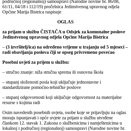
područnoj (regionalnoj) samoupravi (Narodne novine br. 86/08,
61/11, 04/18 i 112/19) pročelnica Jedinstvenog upravnog odjela
Općine Marija Bistrica raspisuje
OGLAS
za prijam u službu ČISTAČA u Odsjek za komunalne poslove
Jedinstvenog upravnog odjela Općine Marija Bistrica
–
(3 izvršitelj/ica) na određeno vrijeme u trajanju od 5 mjeseci –
radi obavljanja poslova čiji se opseg privremeno povećao
Posebni uvjeti za prijem u službu:
– stručno znanje: niža stručna sprema ili osnovna škola
– stupanj složenosti posla koji uključuje jednostavne i
standardizirane pomoćno-tehničke poslove
– stupanj odgovornosti koji uključuje odgovornost za materijalne
resurse s kojima radi
Osim navedenih posebnih uvjeta, osobe koje se prijavljuju na oglas
moraju ispunjavati i opće uvjete za prijam u službu utvrđene
člankom 12. stavak 1. Zakona o službenicima i namještenicima u
lokalnoj i područnoj (regionalnoj) samoupravi (Narodne novine br.