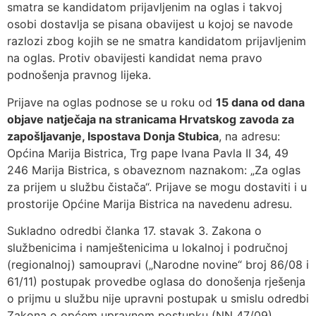
smatra se kandidatom prijavljenim na oglas i takvoj
osobi dostavlja se pisana obavijest u kojoj se navode
razlozi zbog kojih se ne smatra kandidatom prijavljenim
na oglas. Protiv obavijesti kandidat nema pravo
podnošenja pravnog lijeka.
Prijave na oglas podnose se u roku od
15 dana od dana
objave natječaja na stranicama Hrvatskog zavoda za
zapošljavanje, Ispostava Donja Stubica
, na adresu:
Općina Marija Bistrica, Trg pape Ivana Pavla II 34, 49
246 Marija Bistrica, s obaveznom naznakom: „Za oglas
za prijem u službu čistača“. Prijave se mogu dostaviti i u
prostorije Općine Marija Bistrica na navedenu adresu.
Sukladno odredbi članka 17. stavak 3. Zakona o
službenicima i namještenicima u lokalnoj i područnoj
(regionalnoj) samoupravi („Narodne novine“ broj 86/08 i
61/11) postupak provedbe oglasa do donošenja rješenja
o prijmu u službu nije upravni postupak u smislu odredbi
Zakona o općem upravnom postupku (NN 47/09).