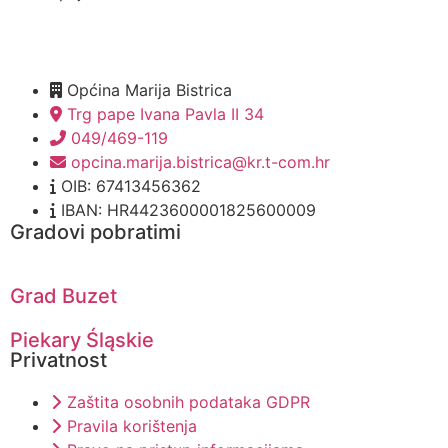
Općina Marija Bistrica
Trg pape Ivana Pavla II 34
049/469-119
opcina.marija.bistrica@kr.t-com.hr
OIB: 67413456362
IBAN: HR4423600001825600009
Gradovi pobratimi
Grad Buzet
Piekary Śląskie
Privatnost
Zaštita osobnih podataka GDPR
Pravila korištenja