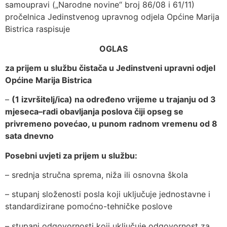
samoupravi („Narodne novine“ broj 86/08 i 61/11)
pročelnica Jedinstvenog upravnog odjela Općine Marija
Bistrica raspisuje
OGLAS
za prijem u službu čistača u Jedinstveni upravni odjel
Općine Marija Bistrica
–
(1 izvršitelj/ica) na određeno vrijeme u trajanju od 3
mjeseca–radi obavljanja poslova čiji opseg se
privremeno povećao, u punom radnom vremenu od 8
sata dnevno
Posebni uvjeti za prijem u službu:
– srednja stručna sprema, niža ili osnovna škola
– stupanj složenosti posla koji uključuje jednostavne i
standardizirane pomoćno-tehničke poslove
– stupanj odgovornosti koji uključuje odgovornost za