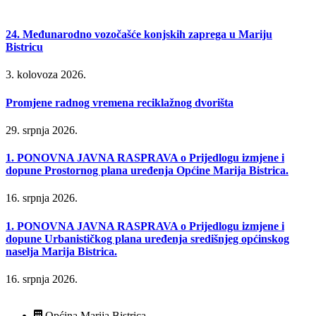
24. Međunarodno vozočašće konjskih zaprega u Mariju
Bistricu
3. kolovoza 2026.
Promjene radnog vremena reciklažnog dvorišta
29. srpnja 2026.
1. PONOVNA JAVNA RASPRAVA o Prijedlogu izmjene i
dopune Prostornog plana uređenja Općine Marija Bistrica.
16. srpnja 2026.
1. PONOVNA JAVNA RASPRAVA o Prijedlogu izmjene i
dopune Urbanističkog plana uređenja središnjeg općinskog
naselja Marija Bistrica.
16. srpnja 2026.
Općina Marija Bistrica