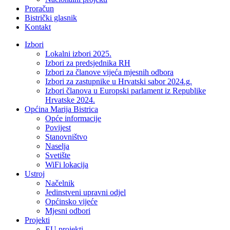
Proračun
Bistrički glasnik
Kontakt
Izbori
Lokalni izbori 2025.
Izbori za predsjednika RH
Izbori za članove vijeća mjesnih odbora
Izbori za zastupnike u Hrvatski sabor 2024.g.
Izbori članova u Europski parlament iz Republike
Hrvatske 2024.
Općina Marija Bistrica
Opće informacije
Povijest
Stanovništvo
Naselja
Svetište
WiFi lokacija
Ustroj
Načelnik
Jedinstveni upravni odjel
Općinsko vijeće
Mjesni odbori
Projekti
EU projekti