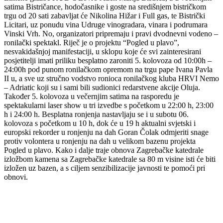
satima Bistričance, hodočasnike i goste na središnjem bistričkom
trgu od 20 sati zabavljat će Nikolina Hižar i Full gas, te Bistrički
Licitari, uz ponudu vina Udruge vinogradara, vinara i podrumara
Vinski Vrh. No, organizatori pripremaju i pravi dvodnevni vodeno –
ronilački spektakl. Riječ je o projektu “Pogled u plavo”,
nesvakidašnjoj manifestaciji, u sklopu koje će svi zainteresirani
posjetitelji imati priliku besplatno zaroniti 5. kolovoza od 10:00h –
24:00h pod punom ronilačkom opremom na trgu pape Ivana Pavla
II u, a sve uz stručno vodstvo ronioca ronilačkog kluba HRVI Nemo
– Adriatic koji su i sami bili sudionici redarstvene akcije Oluja.
Također 5. kolovoza u večernjim satima na rasporedu je
spektakularni laser show u tri izvedbe s početkom u 22:00 h, 23:00
h i 24:00 h. Besplatna ronjenja nastavljaju se i u subotu 06.
kolovoza s početkom u 10 h, dok će u 19 h aktualni svjetski i
europski rekorder u ronjenju na dah Goran Čolak odmjeriti snage
protiv volontera u ronjenju na dah u velikom bazenu projekta
Pogled u plavo. Kako i dalje traje obnova Zagrebačke katedrale
izložbom kamena sa Zagrebačke katedrale sa 80 m visine isti će biti
izložen uz bazen, a s ciljem senzibilizacije javnosti te pomoći pri
obnovi.