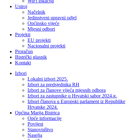
WiFi lokacija
Ustroj
Načelnik
Jedinstveni upravni odjel
Općinsko vijeće
Mjesni odbori
Projekti
EU projekti
Nacionalni projekti
Proračun
Bistrički glasnik
Kontakt
Izbori
Lokalni izbori 2025.
Izbori za predsjednika RH
Izbori za članove vijeća mjesnih odbora
Izbori za zastupnike u Hrvatski sabor 2024.g.
Izbori članova u Europski parlament iz Republike
Hrvatske 2024.
Općina Marija Bistrica
Opće informacije
Povijest
Stanovništvo
Naselja