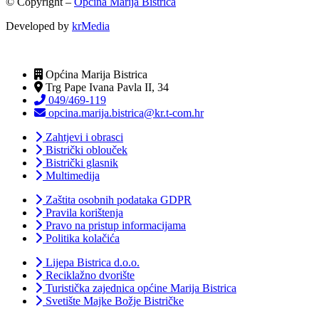
© Copyright –
Općina Marija Bistrica
Developed by
krMedia
Općina Marija Bistrica
Trg Pape Ivana Pavla II, 34
049/469-119
opcina.marija.bistrica@kr.t-com.hr
Zahtjevi i obrasci
Bistrički oblouček
Bistrički glasnik
Multimedija
Zaštita osobnih podataka GDPR
Pravila korištenja
Pravo na pristup informacijama
Politika kolačića
Lijepa Bistrica d.o.o.
Reciklažno dvorište
Turistička zajednica općine Marija Bistrica
Svetište Majke Božje Bistričke