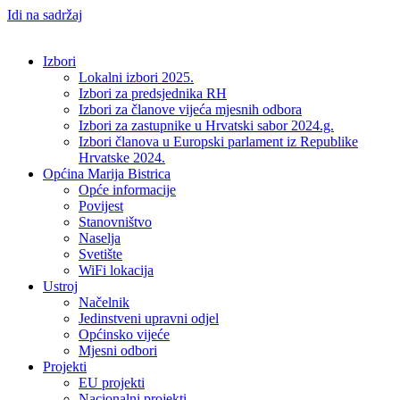
Idi na sadržaj
Izbori
Lokalni izbori 2025.
Izbori za predsjednika RH
Izbori za članove vijeća mjesnih odbora
Izbori za zastupnike u Hrvatski sabor 2024.g.
Izbori članova u Europski parlament iz Republike
Hrvatske 2024.
Općina Marija Bistrica
Opće informacije
Povijest
Stanovništvo
Naselja
Svetište
WiFi lokacija
Ustroj
Načelnik
Jedinstveni upravni odjel
Općinsko vijeće
Mjesni odbori
Projekti
EU projekti
Nacionalni projekti