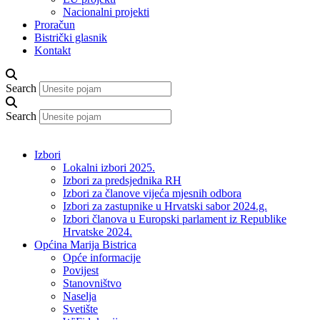
Nacionalni projekti
Proračun
Bistrički glasnik
Kontakt
Search
Search
Izbori
Lokalni izbori 2025.
Izbori za predsjednika RH
Izbori za članove vijeća mjesnih odbora
Izbori za zastupnike u Hrvatski sabor 2024.g.
Izbori članova u Europski parlament iz Republike
Hrvatske 2024.
Općina Marija Bistrica
Opće informacije
Povijest
Stanovništvo
Naselja
Svetište