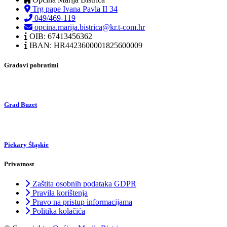
Trg pape Ivana Pavla II 34
049/469-119
opcina.marija.bistrica@kr.t-com.hr
OIB: 67413456362
IBAN: HR4423600001825600009
Gradovi pobratimi
Grad Buzet
Piekary Śląskie
Privatnost
Zaštita osobnih podataka GDPR
Pravila korištenja
Pravo na pristup informacijama
Politika kolačića