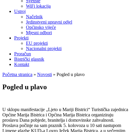
Svetište
WiFi lokacija
Ustroj
Načelnik
Jedinstveni upravni odjel
Općinsko vijeće
Mjesni odbori
Projekti
EU projekti
Nacionalni projekti
Proračun
Bistrički glasnik
Kontakt
Početna stranica
»
Novosti
»
Pogled u plavo
Pogled u plavo
U sklopu manifestacije „Ljeto u Mariji Bistrici“ Turistička zajednica
Općine Marija Bistrica i Općina Marija Bistrica organiziraju
proslavu Dana pobjede, branitelja i domovinske zahvalnosti.
Proslava počinje na sam praznik 5. kolovoza u 10 sati nastupom
Limene glazbe KUD-a Lovro Ježek Marija Bistrica, a u večernjim