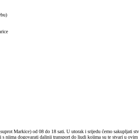
ebu)
arice
prot Markice) od 08 do 18 sati. U utorak i srijedu ćemo sakupljati stva
 njima dogovarati daljnji transport do ljudi kojima su te stvari u ovim