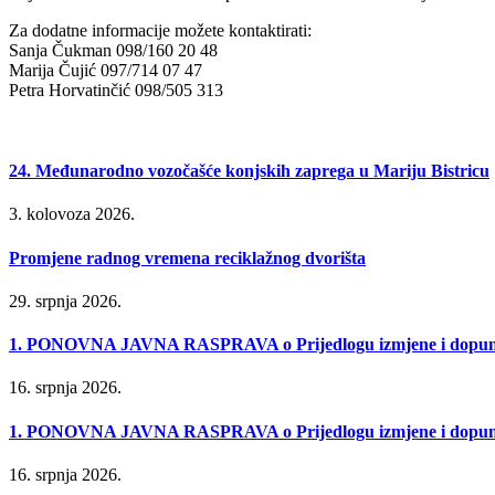
Za dodatne informacije možete kontaktirati:
Sanja Čukman 098/160 20 48
Marija Čujić 097/714 07 47
Petra Horvatinčić 098/505 313
24. Međunarodno vozočašće konjskih zaprega u Mariju Bistricu
3. kolovoza 2026.
Promjene radnog vremena reciklažnog dvorišta
29. srpnja 2026.
1. PONOVNA JAVNA RASPRAVA o Prijedlogu izmjene i dopune P
16. srpnja 2026.
1. PONOVNA JAVNA RASPRAVA o Prijedlogu izmjene i dopune Urb
16. srpnja 2026.