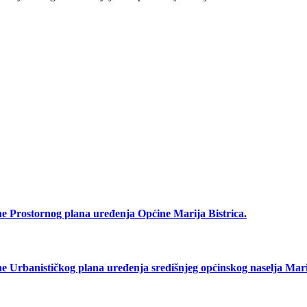
rostornog plana uređenja Općine Marija Bistrica.
anističkog plana uređenja središnjeg općinskog naselja Marij