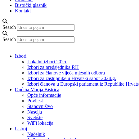
Bistrički glasnik
Kontakt
Search
Search
Izbori
Lokalni izbori 2025.
Izbori za predsjednika RH
Izbori za članove vijeća mjesnih odbora
Izbori za zastupnike u Hrvatski sabor 2024.g.
Izbori članova u Europski parlament iz Republike Hrvat
Općina Marija Bistrica
Opće informacije
Povijest
Stanovništvo
Naselja
Svetište
WiFi lokacija
Ustroj
Načelnik