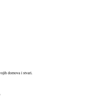
ojih domova i stvari.
)