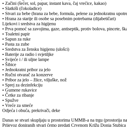
• Začini (šećer, sol, papar, instant kava, čaj vrećice, kakao)
• Slatkiši (čokoladice)
• Stvari za bebe (hrana za bebe, formula, pelene za jednokratnu upotr
• Hrana za starije ili osobe sa posebnim potrebama (dijabetičari)
Lijekovi i sredstva za higijenu
• Prva pomoć sa zavojima, gaze, antiseptik, protiv bolova, pincete, šk
• Toaletni papir
• Sapun za ruke
• Pasta za zube
• Sredstva za žensku higijenu (ulošci)
• Baterije za radio i svjetiljke
• Svijeće i / ili uljne lampe
• Šibice
• Jednokratni pribor za jelo
• Ručni otvarač za konzerve
• Pribor za jelo – žlice, viljuške, nož
• Sprej za dezinfekciju
• Gumene rukavice
• Četke za ribanje
• Spužve
• Vreće za smeće
Odjeća i obuća, prekrivači, deke
Danas se stvari skupljaju u prostorima UMMB-a na trgu (prostorija nasu
Prijevoz doniranih stvari ćemo predati Crvenom Križu Donja Stubica i s