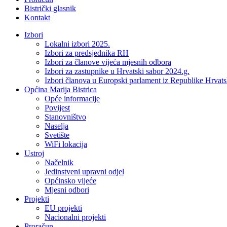
Bistrički glasnik
Kontakt
Izbori
Lokalni izbori 2025.
Izbori za predsjednika RH
Izbori za članove vijeća mjesnih odbora
Izbori za zastupnike u Hrvatski sabor 2024.g.
Izbori članova u Europski parlament iz Republike Hrvat
Općina Marija Bistrica
Opće informacije
Povijest
Stanovništvo
Naselja
Svetište
WiFi lokacija
Ustroj
Načelnik
Jedinstveni upravni odjel
Općinsko vijeće
Mjesni odbori
Projekti
EU projekti
Nacionalni projekti
Proračun