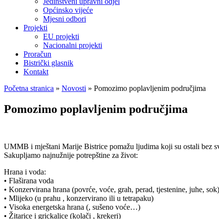
Jedinstveni upravni odjel
Općinsko vijeće
Mjesni odbori
Projekti
EU projekti
Nacionalni projekti
Proračun
Bistrički glasnik
Kontakt
Početna stranica
»
Novosti
»
Pomozimo poplavljenim područjima
Pomozimo poplavljenim područjima
UMMB i mještani Marije Bistrice pomažu ljudima koji su ostali bez sv
Sakupljamo najnužnije potrepštine za život:
Hrana i voda:
• Flaširana voda
• Konzervirana hrana (povrće, voće, grah, perad, tjestenine, juhe, sok
• Mlijeko (u prahu , konzervirano ili u tetrapaku)
• Visoka energetska hrana (, sušeno voće…)
• Žitarice i grickalice (kolači , krekeri)