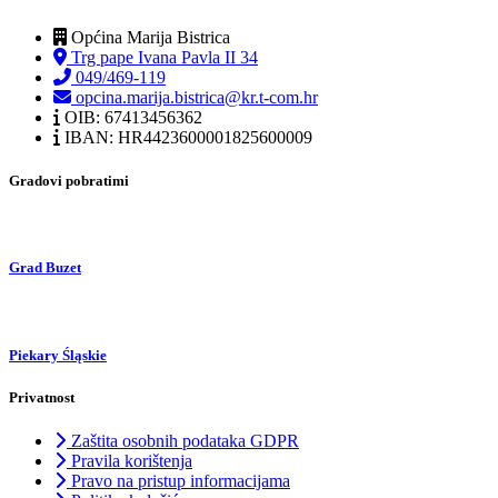
Općina Marija Bistrica
Trg pape Ivana Pavla II 34
049/469-119
opcina.marija.bistrica@kr.t-com.hr
OIB: 67413456362
IBAN: HR4423600001825600009
Gradovi pobratimi
Grad Buzet
Piekary Śląskie
Privatnost
Zaštita osobnih podataka GDPR
Pravila korištenja
Pravo na pristup informacijama