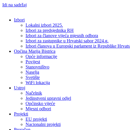
Idi na sadržaj
Izbori
Lokalni izbori 2025.
Izbori za predsjednika RH
Izbori za članove vijeća mjesnih odbora
Izbori za zastupnike u Hrvatski sabor 2024.g.
Izbori članova u Europski parlament iz Republike Hrvat
Općina Marija Bistrica
Opće informacije
Povijest
Stanovništvo
Naselja
Svetište
WiFi lokacija
Ustroj
Načelnik
Jedinstveni upravni odjel
Općinsko vijeće
Mjesni odbori
Projekti
EU projekti
Nacionalni projekti
Proračun