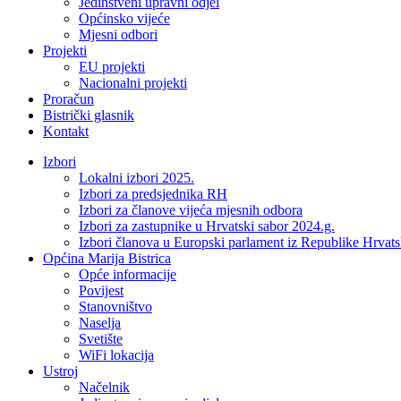
Jedinstveni upravni odjel
Općinsko vijeće
Mjesni odbori
Projekti
EU projekti
Nacionalni projekti
Proračun
Bistrički glasnik
Kontakt
Izbori
Lokalni izbori 2025.
Izbori za predsjednika RH
Izbori za članove vijeća mjesnih odbora
Izbori za zastupnike u Hrvatski sabor 2024.g.
Izbori članova u Europski parlament iz Republike Hrvat
Općina Marija Bistrica
Opće informacije
Povijest
Stanovništvo
Naselja
Svetište
WiFi lokacija
Ustroj
Načelnik