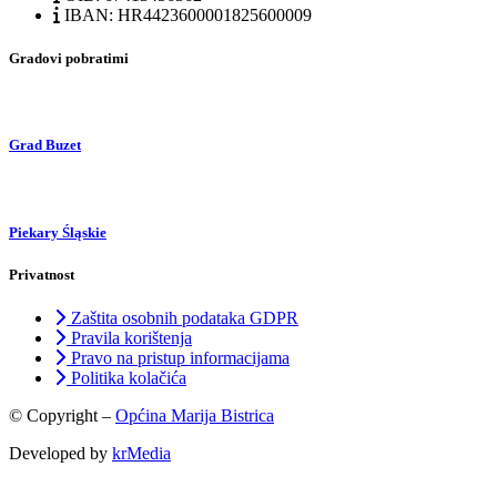
IBAN: HR4423600001825600009
Gradovi pobratimi
Grad Buzet
Piekary Śląskie
Privatnost
Zaštita osobnih podataka GDPR
Pravila korištenja
Pravo na pristup informacijama
Politika kolačića
© Copyright –
Općina Marija Bistrica
Developed by
krMedia