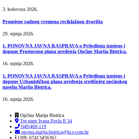
3. kolovoza 2026.
Promjene radnog vremena reciklažnog dvorišta
29. srpnja 2026.
1. PONOVNA JAVNA RASPRAVA o Prijedlogu izmjene i
dopune Prostornog plana uređenja Općine Marija Bistrica.
16. srpnja 2026.
1. PONOVNA JAVNA RASPRAVA o Prijedlogu izmjene i
dopune Urbanističkog plana uređenja središnjeg općinskog
naselja Marija Bistrica.
16. srpnja 2026.
Općina Marija Bistrica
Trg pape Ivana Pavla II 34
049/469-119
opcina.marija.bistrica@kr.t-com.hr
OIB: 67413456362