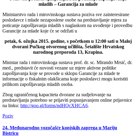
mladih – Garancija za mlade
Ministarstvo rada i mirovinskoga sustava poziva sve zainteresirane
poslodavce i mlade nezaposlene osobe na predstavljanje mjera za
poticanje zapošljavanja mladih s naglaskom na uvođenje i provedbu
Garancije za mlade koje će se održati u
petak, 6. ožujka 2015. godine, s početkom u 12:00 sati u Maloj
dvorani Pučkog otvorenog učilišta, Šetalište Hrvatskog
narodnog preporoda 13, Krapina.
Ministar rada i mirovinskoga sustava prof. dr. sc. Mirando Mrsić, dr.
med., predstavit će novosti vezane uz mjere aktivne politike
zapošljavanja koje se provode u sklopu Garancije za mlade te
informacije o fiskalnim olakšicama koje poslodavci mogu koristiti
prilikom zapošljavanja mladih osoba.
Zbog ograničenog kapaciteta dvorane za sudjelovanje na
predstavljanju potrebno se prijaviti popunjavanjem online prijavnice
na linku:
http://goo.gl/forms/ndHQcXHCA6
.
Poziv
24. Međunarodno vozočašće konjskih zaprega u Mariju
Bistricu