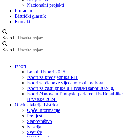
Nacionalni projekti
Proračun
Bistrički glasnik
Kontakt
Search
Search
Izbori
Lokalni izbori 2025.
Izbori za predsjednika RH
Izbori za članove vijeća mjesnih odbora
Izbori za zastupnike u Hrvatski sabor 2024.g.
Izbori članova u Europski parlament iz Republike
Hrvatske 2024.
Općina Marija Bistrica
Opće informacije
Povijest
Stanovništvo
Naselja
Svetište