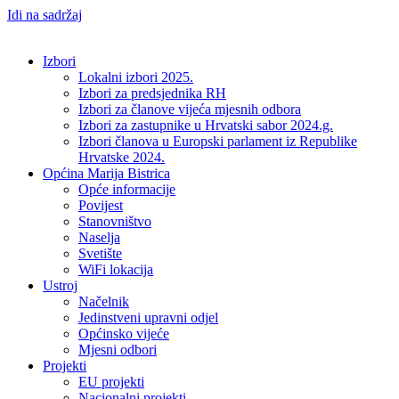
Idi na sadržaj
Izbori
Lokalni izbori 2025.
Izbori za predsjednika RH
Izbori za članove vijeća mjesnih odbora
Izbori za zastupnike u Hrvatski sabor 2024.g.
Izbori članova u Europski parlament iz Republike
Hrvatske 2024.
Općina Marija Bistrica
Opće informacije
Povijest
Stanovništvo
Naselja
Svetište
WiFi lokacija
Ustroj
Načelnik
Jedinstveni upravni odjel
Općinsko vijeće
Mjesni odbori
Projekti
EU projekti
Nacionalni projekti