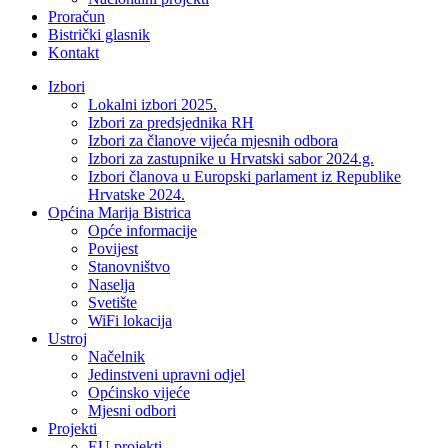
Proračun
Bistrički glasnik
Kontakt
Izbori
Lokalni izbori 2025.
Izbori za predsjednika RH
Izbori za članove vijeća mjesnih odbora
Izbori za zastupnike u Hrvatski sabor 2024.g.
Izbori članova u Europski parlament iz Republike
Hrvatske 2024.
Općina Marija Bistrica
Opće informacije
Povijest
Stanovništvo
Naselja
Svetište
WiFi lokacija
Ustroj
Načelnik
Jedinstveni upravni odjel
Općinsko vijeće
Mjesni odbori
Projekti
EU projekti