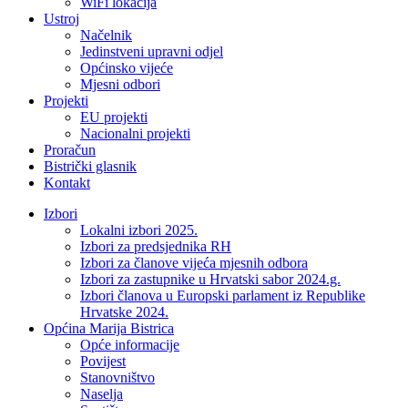
WiFi lokacija
Ustroj
Načelnik
Jedinstveni upravni odjel
Općinsko vijeće
Mjesni odbori
Projekti
EU projekti
Nacionalni projekti
Proračun
Bistrički glasnik
Kontakt
Izbori
Lokalni izbori 2025.
Izbori za predsjednika RH
Izbori za članove vijeća mjesnih odbora
Izbori za zastupnike u Hrvatski sabor 2024.g.
Izbori članova u Europski parlament iz Republike
Hrvatske 2024.
Općina Marija Bistrica
Opće informacije
Povijest
Stanovništvo
Naselja