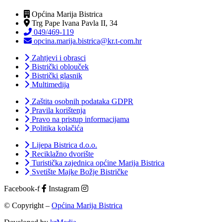
Općina Marija Bistrica
Trg Pape Ivana Pavla II, 34
049/469-119
opcina.marija.bistrica@kr.t-com.hr
Zahtjevi i obrasci
Bistrički oblouček
Bistrički glasnik
Multimedija
Zaštita osobnih podataka GDPR
Pravila korištenja
Pravo na pristup informacijama
Politika kolačića
Lijepa Bistrica d.o.o.
Reciklažno dvorište
Turistička zajednica općine Marija Bistrica
Svetište Majke Božje Bistričke
Facebook-f
Instagram
© Copyright –
Općina Marija Bistrica