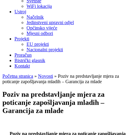
Svetište
WiFi lokacija
Ustroj
Načelnik
Jedinstveni upravni odjel
Općinsko vijeće
Mjesni odbori
Projekti
EU projekti
Nacionalni projekti
Proračun
Bistrički glasnik
Kontakt
Početna stranica
»
Novosti
»
Poziv na predstavljanje mjera za
poticanje zapošljavanja mladih – Garancija za mlade
Poziv na predstavljanje mjera za
poticanje zapošljavanja mladih –
Garancija za mlade
Poziv na predstavljanje mjera za poticanje zapošljavanja