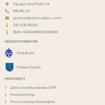
Trg pape Ivana Pavla II 34
049/469-119
opcina.marija.bistrica@kr.t-com.hr
OIB: 67413456362
IBAN: HR4423600001825600009
GRADOVI POBRATIMI
Grad Buzet
Piekary Śląskie
PRIVATNOST
Zaštita osobnih podataka GDPR
Pravila korištenja
Pravo na pristup informacijama