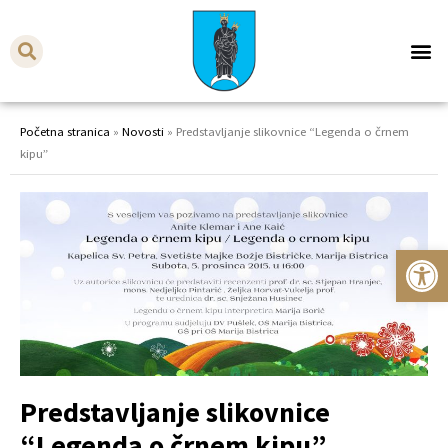
Početna stranica
»
Novosti
»
Predstavljanje slikovnice “Legenda o črnem
kipu”
Op
Predstavljanje slikovnice
“Legenda o črnem kipu”