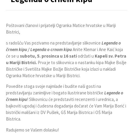
Poštovani članovi i prijatelji Ogranka Matice hrvatske u Mariji
Bistrici,
s radošću Vas pozivamo na predstavljanje slikovnice
Legenda o
črnem kipu / Legenda o crnom kipu
Anite Klemar i Ane Kaić koja
će se u
subotu, 5. prosinca u 16 sati
održati u
Kapeli sv. Petra
u Mariji Bistrici.
Prva je to slikovnica o nastanku kipa Majke Božje
Bistričke i Svetišta Majke Božje Bistričke koja izlazi u nakladi
Ogranka Matice hrvatske u Mariji Bistrici.
Povedite stoga svoje najmlađe i budite naši gosti na
predstavljanju zanimljive i bogato ilustrirane bistričke
Legende o
črnem kipu
! Slikovnicu će predstaviti recenzenti i urednica, a
bajkoviti ugođaj i čudesna događanja dočarat će Vam Marija Borić i
bistrički mališani iz DV Pušlek, GŠ Marija Bistrica i OŠ Marija
Bistrica.
Radujemo se Vašem dolasku!