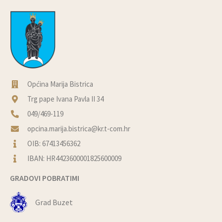
Općina Marija Bistrica
Trg pape Ivana Pavla II 34
049/469-119
opcina.marija.bistrica@kr.t-com.hr
OIB: 67413456362
IBAN: HR4423600001825600009
GRADOVI POBRATIMI
Grad Buzet