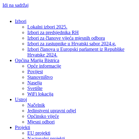
Idi na sadržaj
Izbori
Lokalni izbori 2025.
Izbori za predsjednika RH
Izbori za članove vijeća mjesnih odbora
Izbori za zastupnike u Hrvatski sabor 2024.g.
Izbori članova u Europski parlament iz Republike
Hrvatske 2024.
Općina Marija Bistrica
Opće informacije
Povijest
Stanovništvo
Naselja
Svetište
WiFi lokacija
Ustroj
Načelnik
Jedinstveni upravni odjel
Općinsko vijeće
Mjesni odbori
Projekti
EU projekti
Nacionalni projekti