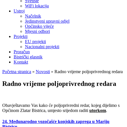
Svetište
WiFi lokacija
Ustroj
Načelnik
Jedinstveni upravni odjel
Općinsko vijeće
Mjesni odbori
Projekti
EU projekti
Nacionalni projekti
Proračun
Bistrički glasnik
Kontakt
Početna stranica
»
Novosti
»
Radno vrijeme poljoprivrednog redara
Radno vrijeme poljoprivrednog redara
Obavještavamo Vas kako će poljoprivredni redar, kojeg dijelimo s
Općinom Zlatar Bistrica, umjesto srijedom raditi
utorkom
.
24. Međunarodno vozočašće konjskih zaprega u Mariju
Bistricu