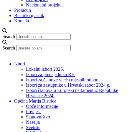
Nacionalni projekti
Proračun
Bistrički glasnik
Kontakt
Search
Search
Izbori
Lokalni izbori 2025.
Izbori za predsjednika RH
Izbori za članove vijeća mjesnih odbora
Izbori za zastupnike u Hrvatski sabor 2024.g.
Izbori članova u Europski parlament iz Republike
Hrvatske 2024.
Općina Marija Bistrica
Opće informacije
Povijest
Stanovništvo
Naselja
Svetište