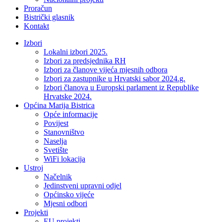
Proračun
Bistrički glasnik
Kontakt
Izbori
Lokalni izbori 2025.
Izbori za predsjednika RH
Izbori za članove vijeća mjesnih odbora
Izbori za zastupnike u Hrvatski sabor 2024.g.
Izbori članova u Europski parlament iz Republike
Hrvatske 2024.
Općina Marija Bistrica
Opće informacije
Povijest
Stanovništvo
Naselja
Svetište
WiFi lokacija
Ustroj
Načelnik
Jedinstveni upravni odjel
Općinsko vijeće
Mjesni odbori
Projekti
EU projekti