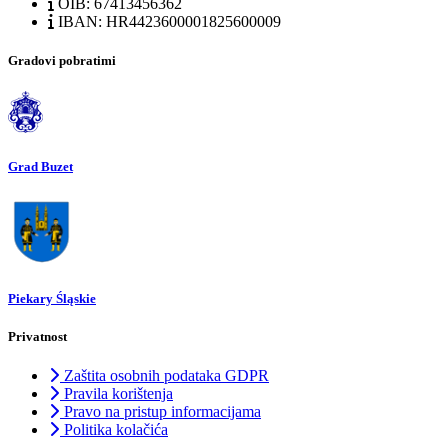
OIB: 67413456362
IBAN: HR4423600001825600009
Gradovi pobratimi
Grad Buzet
Piekary Śląskie
Privatnost
Zaštita osobnih podataka GDPR
Pravila korištenja
Pravo na pristup informacijama
Politika kolačića