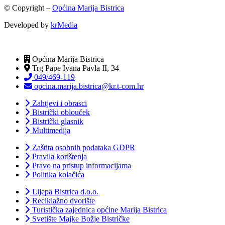
© Copyright –
Općina Marija Bistrica
Developed by
krMedia
Općina Marija Bistrica
Trg Pape Ivana Pavla II, 34
049/469-119
opcina.marija.bistrica@kr.t-com.hr
Zahtjevi i obrasci
Bistrički oblouček
Bistrički glasnik
Multimedija
Zaštita osobnih podataka GDPR
Pravila korištenja
Pravo na pristup informacijama
Politika kolačića
Lijepa Bistrica d.o.o.
Reciklažno dvorište
Turistička zajednica općine Marija Bistrica
Svetište Majke Božje Bistričke