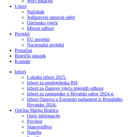
WiFi lokacija
Ustroj
Načelnik
Jedinstveni upravni odjel
Općinsko vijeće
Mjesni odbori
Projekti
EU projekti
Nacionalni projekti
Proračun
Bistrički glasnik
Kontakt
Izbori
Lokalni izbori 2025.
Izbori za predsjednika RH
Izbori za članove vijeća mjesnih odbora
Izbori za zastupnike u Hrvatski sabor 2024.g.
Izbori članova u Europski parlament iz Republike
Hrvatske 2024.
Općina Marija Bistrica
Opće informacije
Povijest
Stanovništvo
Naselja