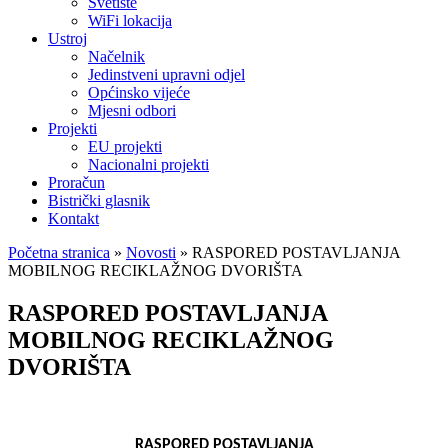
Svetište
WiFi lokacija
Ustroj
Načelnik
Jedinstveni upravni odjel
Općinsko vijeće
Mjesni odbori
Projekti
EU projekti
Nacionalni projekti
Proračun
Bistrički glasnik
Kontakt
Početna stranica
»
Novosti
»
RASPORED POSTAVLJANJA
MOBILNOG RECIKLAŽNOG DVORIŠTA
RASPORED POSTAVLJANJA
MOBILNOG RECIKLAŽNOG
DVORIŠTA
RASPORED POSTAVLJANJA