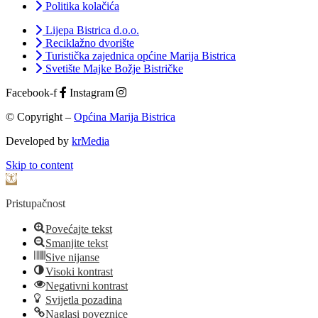
Politika kolačića
Lijepa Bistrica d.o.o.
Reciklažno dvorište
Turistička zajednica općine Marija Bistrica
Svetište Majke Božje Bistričke
Facebook-f
Instagram
© Copyright –
Općina Marija Bistrica
Developed by
krMedia
Skip to content
Open toolbar
Pristupačnost
Povećajte tekst
Smanjite tekst
Sive nijanse
Visoki kontrast
Negativni kontrast
Svijetla pozadina
Naglasi poveznice