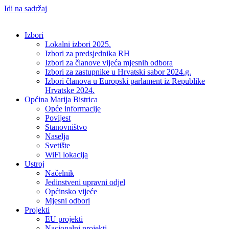
Idi na sadržaj
Izbori
Lokalni izbori 2025.
Izbori za predsjednika RH
Izbori za članove vijeća mjesnih odbora
Izbori za zastupnike u Hrvatski sabor 2024.g.
Izbori članova u Europski parlament iz Republike
Hrvatske 2024.
Općina Marija Bistrica
Opće informacije
Povijest
Stanovništvo
Naselja
Svetište
WiFi lokacija
Ustroj
Načelnik
Jedinstveni upravni odjel
Općinsko vijeće
Mjesni odbori
Projekti
EU projekti
Nacionalni projekti