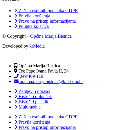
Zaštita osobnih podataka GDPR
Pravila korištenja
Pravo na pristup informacijama
Politika kolačića
© Copyright –
Općina Marija Bistrica
Developed by
krMedia
Općina Marija Bistrica
Trg Pape Ivana Pavla II, 34
049/469-119
opcina.marija.bistrica@kr.t-com.hr
Zahtjevi i obrasci
Bistrički oblouček
Bistrički glasnik
Multimedija
Zaštita osobnih podataka GDPR
Pravila korištenja
Pravo na pristup informacijama