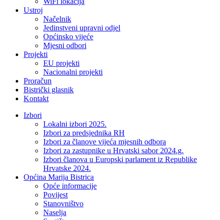
WiFi lokacija
Ustroj
Načelnik
Jedinstveni upravni odjel
Općinsko vijeće
Mjesni odbori
Projekti
EU projekti
Nacionalni projekti
Proračun
Bistrički glasnik
Kontakt
Izbori
Lokalni izbori 2025.
Izbori za predsjednika RH
Izbori za članove vijeća mjesnih odbora
Izbori za zastupnike u Hrvatski sabor 2024.g.
Izbori članova u Europski parlament iz Republike
Hrvatske 2024.
Općina Marija Bistrica
Opće informacije
Povijest
Stanovništvo
Naselja