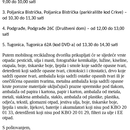
9,00 do 10,00 sati
3. Poljanica Bistrička, Poljanica Bistrička (parkiralište kod Crkve) –
od 10,30 do 11,30 sati
4. Podgrađe, Podgrađe 26C (Društveni dom) – od 12,00 do 13,00
sati
5. Tugonica, Tugonica 62A (kod DVD-a) od 13,30 do 14,30 sati
Putem mobilnog reciklažnog dvorišta prikupljati će se sljedeće vrste
otpada: pesticidi, ulja i masti, fotografske kemikalije, lužine, kiseline,
otapala, boje, tiskarske boje, ljepila i smole koje sadrže opasne tvari,
deterđenti koji sadrže opasne tvari, citotoksici i citostatici, drvo koje
sadrži opasne tvari, ambalaža koja sadrži ostatke opasnih tvari ili je
onečišćena opasnim tvarima, metalna ambalaža koja sadrži opasne
krute porozne materijale uključujući prazne spremnike pod tlakom,
ambalaža od papira i kartona, papir i karton, ambalaža od metala,
metali, staklena ambalaža, staklo, ambalaža od plastike, plastika,
odjeća, tekstil, glomazni otpad, jestiva ulja, boje, tiskarske boje,
ljepila i smole, lijekovi, baterije i akumulatori koji nisu pod KBO 20
01 33, deterdženti koji nisu pod KBO 20 01 29, filteri za ulje i EE
otpad.
S poštovanjem,