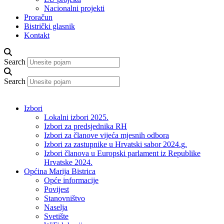
Nacionalni projekti
Proračun
Bistrički glasnik
Kontakt
Search
Search
Izbori
Lokalni izbori 2025.
Izbori za predsjednika RH
Izbori za članove vijeća mjesnih odbora
Izbori za zastupnike u Hrvatski sabor 2024.g.
Izbori članova u Europski parlament iz Republike
Hrvatske 2024.
Općina Marija Bistrica
Opće informacije
Povijest
Stanovništvo
Naselja
Svetište