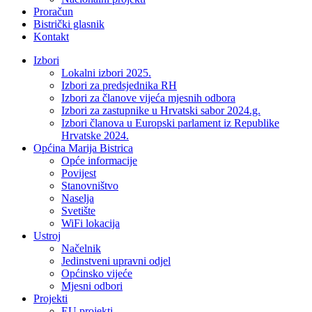
Proračun
Bistrički glasnik
Kontakt
Izbori
Lokalni izbori 2025.
Izbori za predsjednika RH
Izbori za članove vijeća mjesnih odbora
Izbori za zastupnike u Hrvatski sabor 2024.g.
Izbori članova u Europski parlament iz Republike
Hrvatske 2024.
Općina Marija Bistrica
Opće informacije
Povijest
Stanovništvo
Naselja
Svetište
WiFi lokacija
Ustroj
Načelnik
Jedinstveni upravni odjel
Općinsko vijeće
Mjesni odbori
Projekti
EU projekti