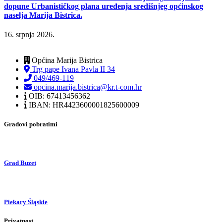
dopune Urbanističkog plana uređenja središnjeg općinskog
naselja Marija Bistrica.
16. srpnja 2026.
Općina Marija Bistrica
Trg pape Ivana Pavla II 34
049/469-119
opcina.marija.bistrica@kr.t-com.hr
OIB: 67413456362
IBAN: HR4423600001825600009
Gradovi pobratimi
Grad Buzet
Piekary Śląskie
Privatnost