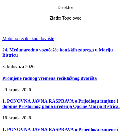
Direktor
Zlatko Topolovec
Mobilno reciklažno dovrište
24. Međunarodno vozočašće konjskih zaprega u Mariju
Bistricu
3. kolovoza 2026.
Promjene radnog vremena reciklažnog dvorišta
29. srpnja 2026.
1. PONOVNA JAVNA RASPRAVA o Prijedlogu izmjene i
dopune Prostornog plana uređenja Općine Marija Bistrica.
16. srpnja 2026.
1. PONOVNA JAVNA RASPRAVA o Prijedlogu izmjene i