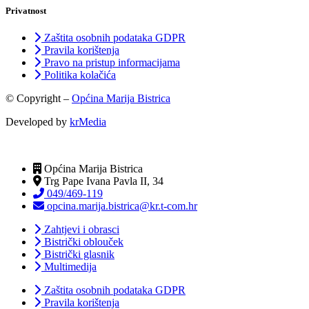
Privatnost
Zaštita osobnih podataka GDPR
Pravila korištenja
Pravo na pristup informacijama
Politika kolačića
© Copyright –
Općina Marija Bistrica
Developed by
krMedia
Općina Marija Bistrica
Trg Pape Ivana Pavla II, 34
049/469-119
opcina.marija.bistrica@kr.t-com.hr
Zahtjevi i obrasci
Bistrički oblouček
Bistrički glasnik
Multimedija
Zaštita osobnih podataka GDPR
Pravila korištenja