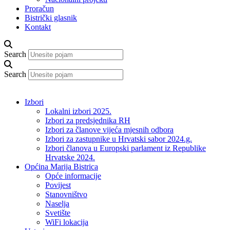
Proračun
Bistrički glasnik
Kontakt
Search
Search
Izbori
Lokalni izbori 2025.
Izbori za predsjednika RH
Izbori za članove vijeća mjesnih odbora
Izbori za zastupnike u Hrvatski sabor 2024.g.
Izbori članova u Europski parlament iz Republike
Hrvatske 2024.
Općina Marija Bistrica
Opće informacije
Povijest
Stanovništvo
Naselja
Svetište
WiFi lokacija