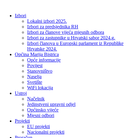
Idi
na
Izbori
sadržaj
Lokalni izbori 2025.
Izbori za predsjednika RH
Izbori za članove vijeća mjesnih odbora
Izbori za zastupnike u Hrvatski sabor 2024.g.
Izbori članova u Europski parlament iz Republike
Hrvatske 2024.
Općina Marija Bistrica
Opće informacije
Povijest
Stanovništvo
Naselja
Svetište
WiFi lokacija
Ustroj
Načelnik
Jedinstveni upravni odjel
Općinsko vijeće
Mjesni odbori
Projekti
EU projekti
Nacionalni projekti
Proračun