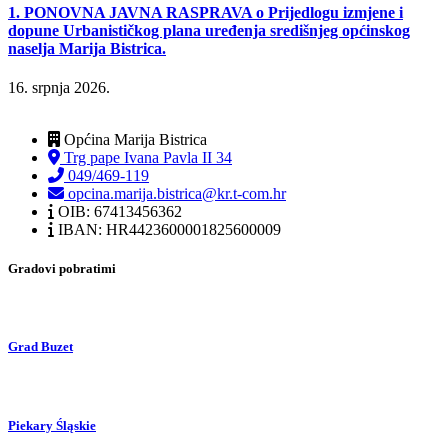
1. PONOVNA JAVNA RASPRAVA o Prijedlogu izmjene i
dopune Urbanističkog plana uređenja središnjeg općinskog
naselja Marija Bistrica.
16. srpnja 2026.
Općina Marija Bistrica
Trg pape Ivana Pavla II 34
049/469-119
opcina.marija.bistrica@kr.t-com.hr
OIB: 67413456362
IBAN: HR4423600001825600009
Gradovi pobratimi
Grad Buzet
Piekary Śląskie