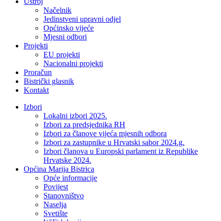
Ustroj
Načelnik
Jedinstveni upravni odjel
Općinsko vijeće
Mjesni odbori
Projekti
EU projekti
Nacionalni projekti
Proračun
Bistrički glasnik
Kontakt
Izbori
Lokalni izbori 2025.
Izbori za predsjednika RH
Izbori za članove vijeća mjesnih odbora
Izbori za zastupnike u Hrvatski sabor 2024.g.
Izbori članova u Europski parlament iz Republike
Hrvatske 2024.
Općina Marija Bistrica
Opće informacije
Povijest
Stanovništvo
Naselja
Svetište