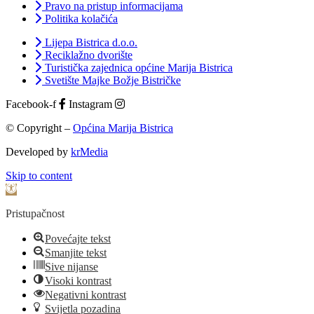
Pravo na pristup informacijama
Politika kolačića
Lijepa Bistrica d.o.o.
Reciklažno dvorište
Turistička zajednica općine Marija Bistrica
Svetište Majke Božje Bistričke
Facebook-f
Instagram
© Copyright –
Općina Marija Bistrica
Developed by
krMedia
Skip to content
Open toolbar
Pristupačnost
Povećajte tekst
Smanjite tekst
Sive nijanse
Visoki kontrast
Negativni kontrast
Svijetla pozadina