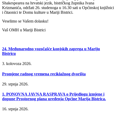
Shakespearea na hrvatski jezik, bistričkog župnika Ivana
Krizmanića, održati 26. studenoga u 16.30 sati u Općinskoj knjižnici
i čitaonici te Domu kulture u Mariji Bistrici.
Veselimo se Vašem dolasku!
Vaš OMH u Mariji Bistrici
24. Međunarodno vozočašće konjskih zaprega u Mariju
Bistricu
3. kolovoza 2026.
Promjene radnog vremena reciklažnog dvorišta
29. srpnja 2026.
1. PONOVNA JAVNA RASPRAVA o Prijedlogu izmjene i
dopune Prostornog plana uređenja Općine Marija Bistrica.
16. srpnja 2026.