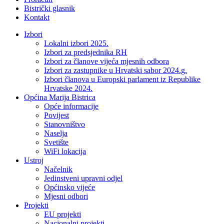
Bistrički glasnik
Kontakt
Izbori
Lokalni izbori 2025.
Izbori za predsjednika RH
Izbori za članove vijeća mjesnih odbora
Izbori za zastupnike u Hrvatski sabor 2024.g.
Izbori članova u Europski parlament iz Republike
Hrvatske 2024.
Općina Marija Bistrica
Opće informacije
Povijest
Stanovništvo
Naselja
Svetište
WiFi lokacija
Ustroj
Načelnik
Jedinstveni upravni odjel
Općinsko vijeće
Mjesni odbori
Projekti
EU projekti
Nacionalni projekti