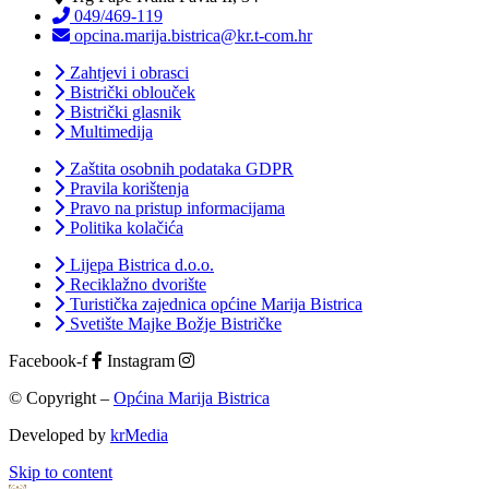
049/469-119
opcina.marija.bistrica@kr.t-com.hr
Zahtjevi i obrasci
Bistrički oblouček
Bistrički glasnik
Multimedija
Zaštita osobnih podataka GDPR
Pravila korištenja
Pravo na pristup informacijama
Politika kolačića
Lijepa Bistrica d.o.o.
Reciklažno dvorište
Turistička zajednica općine Marija Bistrica
Svetište Majke Božje Bistričke
Facebook-f
Instagram
© Copyright –
Općina Marija Bistrica
Developed by
krMedia
Skip to content