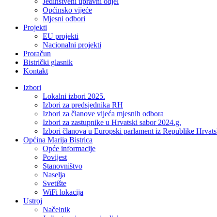
Jedinstveni upravni odjel
Općinsko vijeće
Mjesni odbori
Projekti
EU projekti
Nacionalni projekti
Proračun
Bistrički glasnik
Kontakt
Izbori
Lokalni izbori 2025.
Izbori za predsjednika RH
Izbori za članove vijeća mjesnih odbora
Izbori za zastupnike u Hrvatski sabor 2024.g.
Izbori članova u Europski parlament iz Republike Hrvat
Općina Marija Bistrica
Opće informacije
Povijest
Stanovništvo
Naselja
Svetište
WiFi lokacija
Ustroj
Načelnik