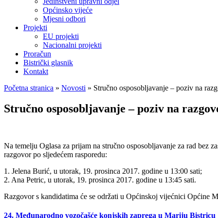
Jedinstveni upravni odjel
Općinsko vijeće
Mjesni odbori
Projekti
EU projekti
Nacionalni projekti
Proračun
Bistrički glasnik
Kontakt
Početna stranica
»
Novosti
»
Stručno osposobljavanje – poziv na raz
Stručno osposobljavanje – poziv na razgov
Na temelju Oglasa za prijam na stručno osposobljavanje za rad bez zas
razgovor po sljedećem rasporedu:
1. Jelena Burić, u utorak, 19. prosinca 2017. godine u 13:00 sati;
2. Ana Petric, u utorak, 19. prosinca 2017. godine u 13:45 sati.
Razgovor s kandidatima će se održati u Općinskoj vijećnici Općine Mar
24. Međunarodno vozočašće konjskih zaprega u Mariju Bistricu