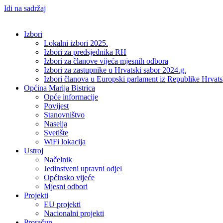
Idi na sadržaj
Izbori
Lokalni izbori 2025.
Izbori za predsjednika RH
Izbori za članove vijeća mjesnih odbora
Izbori za zastupnike u Hrvatski sabor 2024.g.
Izbori članova u Europski parlament iz Republike Hrvat
Općina Marija Bistrica
Opće informacije
Povijest
Stanovništvo
Naselja
Svetište
WiFi lokacija
Ustroj
Načelnik
Jedinstveni upravni odjel
Općinsko vijeće
Mjesni odbori
Projekti
EU projekti
Nacionalni projekti
Proračun