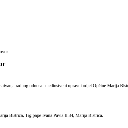
govor
or
nivanja radnog odnosa u Jedinstveni upravni odjel Općine Marija Bistric
ija Bistrica, Trg pape Ivana Pavla II 34, Marija Bistrica.