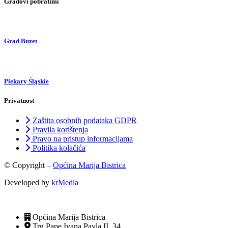
Gradovi pobratimi
Grad Buzet
Piekary Śląskie
Privatnost
Zaštita osobnih podataka GDPR
Pravila korištenja
Pravo na pristup informacijama
Politika kolačića
© Copyright –
Općina Marija Bistrica
Developed by
krMedia
Općina Marija Bistrica
Trg Pape Ivana Pavla II, 34