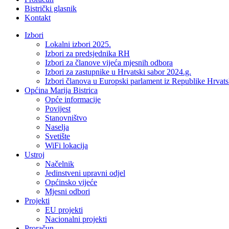
Bistrički glasnik
Kontakt
Izbori
Lokalni izbori 2025.
Izbori za predsjednika RH
Izbori za članove vijeća mjesnih odbora
Izbori za zastupnike u Hrvatski sabor 2024.g.
Izbori članova u Europski parlament iz Republike Hrvat
Općina Marija Bistrica
Opće informacije
Povijest
Stanovništvo
Naselja
Svetište
WiFi lokacija
Ustroj
Načelnik
Jedinstveni upravni odjel
Općinsko vijeće
Mjesni odbori
Projekti
EU projekti
Nacionalni projekti
Proračun