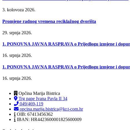
3. kolovoza 2026.
Promjene radnog vremena reciklažnog dvorišta
29. srpnja 2026.
1. PONOVNA JAVNA RASPRAVA o Prijedlogu izmjene i dopune P
16. srpnja 2026.
1. PONOVNA JAVNA RASPRAVA o Prijedlogu izmjene i dopune Urb
16. srpnja 2026.
Općina Marija Bistrica
Trg pape Ivana Pavla II 34
049/469-119
opcina.marija.bistrica@kr.t-com.hr
OIB: 67413456362
IBAN: HR4423600001825600009