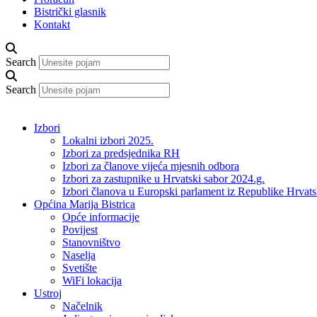
Bistrički glasnik
Kontakt
Search
Search
Izbori
Lokalni izbori 2025.
Izbori za predsjednika RH
Izbori za članove vijeća mjesnih odbora
Izbori za zastupnike u Hrvatski sabor 2024.g.
Izbori članova u Europski parlament iz Republike Hrvat
Općina Marija Bistrica
Opće informacije
Povijest
Stanovništvo
Naselja
Svetište
WiFi lokacija
Ustroj
Načelnik