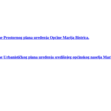
rostornog plana uređenja Općine Marija Bistrica.
anističkog plana uređenja središnjeg općinskog naselja Marij