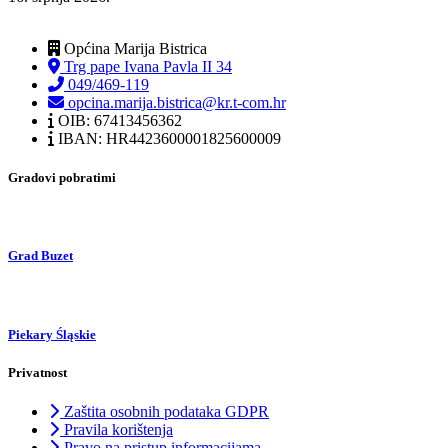
Općina Marija Bistrica
Trg pape Ivana Pavla II 34
049/469-119
opcina.marija.bistrica@kr.t-com.hr
OIB: 67413456362
IBAN: HR4423600001825600009
Gradovi pobratimi
Grad Buzet
Piekary Śląskie
Privatnost
Zaštita osobnih podataka GDPR
Pravila korištenja
Pravo na pristup informacijama