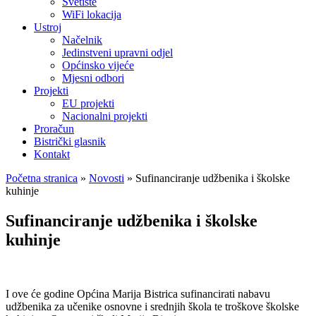
Svetište
WiFi lokacija
Ustroj
Načelnik
Jedinstveni upravni odjel
Općinsko vijeće
Mjesni odbori
Projekti
EU projekti
Nacionalni projekti
Proračun
Bistrički glasnik
Kontakt
Početna stranica
»
Novosti
»
Sufinanciranje udžbenika i školske
kuhinje
Sufinanciranje udžbenika i školske
kuhinje
I ove će godine Općina Marija Bistrica sufinancirati nabavu
udžbenika za učenike osnovne i srednjih škola te troškove školske