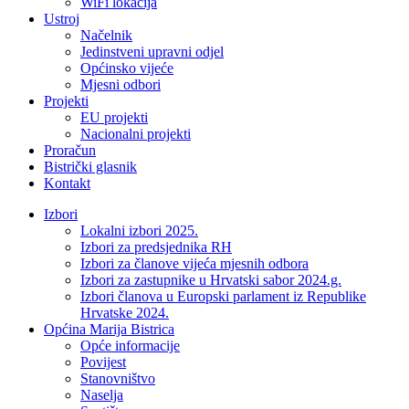
WiFi lokacija
Ustroj
Načelnik
Jedinstveni upravni odjel
Općinsko vijeće
Mjesni odbori
Projekti
EU projekti
Nacionalni projekti
Proračun
Bistrički glasnik
Kontakt
Izbori
Lokalni izbori 2025.
Izbori za predsjednika RH
Izbori za članove vijeća mjesnih odbora
Izbori za zastupnike u Hrvatski sabor 2024.g.
Izbori članova u Europski parlament iz Republike
Hrvatske 2024.
Općina Marija Bistrica
Opće informacije
Povijest
Stanovništvo
Naselja