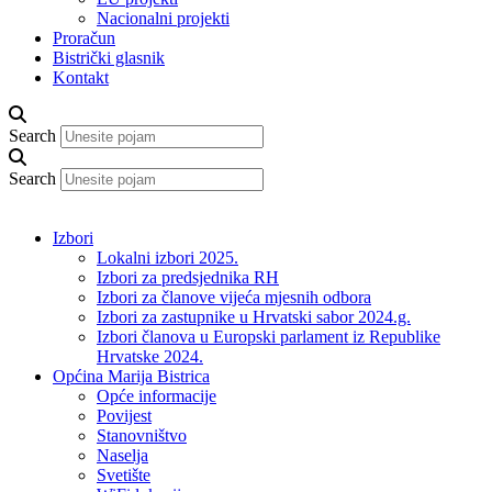
Nacionalni projekti
Proračun
Bistrički glasnik
Kontakt
Search
Search
Izbori
Lokalni izbori 2025.
Izbori za predsjednika RH
Izbori za članove vijeća mjesnih odbora
Izbori za zastupnike u Hrvatski sabor 2024.g.
Izbori članova u Europski parlament iz Republike
Hrvatske 2024.
Općina Marija Bistrica
Opće informacije
Povijest
Stanovništvo
Naselja
Svetište