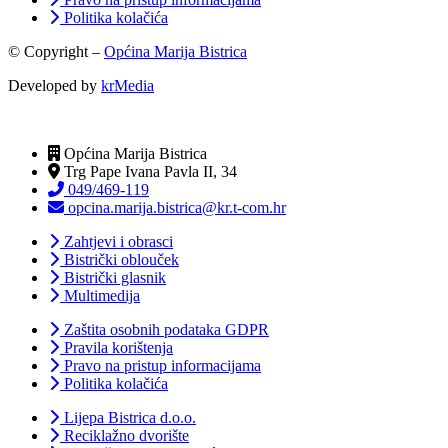
Politika kolačića
© Copyright –
Općina Marija Bistrica
Developed by
krMedia
Općina Marija Bistrica
Trg Pape Ivana Pavla II, 34
049/469-119
opcina.marija.bistrica@kr.t-com.hr
Zahtjevi i obrasci
Bistrički oblouček
Bistrički glasnik
Multimedija
Zaštita osobnih podataka GDPR
Pravila korištenja
Pravo na pristup informacijama
Politika kolačića
Lijepa Bistrica d.o.o.
Reciklažno dvorište