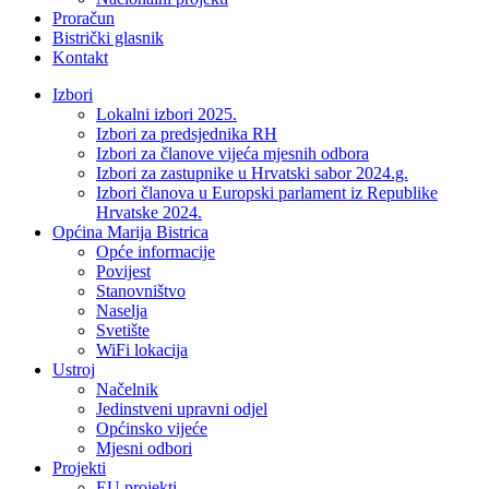
Proračun
Bistrički glasnik
Kontakt
Izbori
Lokalni izbori 2025.
Izbori za predsjednika RH
Izbori za članove vijeća mjesnih odbora
Izbori za zastupnike u Hrvatski sabor 2024.g.
Izbori članova u Europski parlament iz Republike
Hrvatske 2024.
Općina Marija Bistrica
Opće informacije
Povijest
Stanovništvo
Naselja
Svetište
WiFi lokacija
Ustroj
Načelnik
Jedinstveni upravni odjel
Općinsko vijeće
Mjesni odbori
Projekti
EU projekti