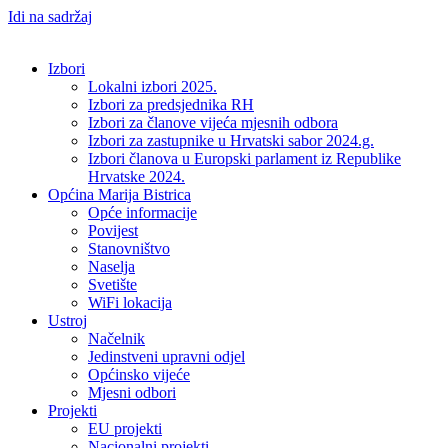
Idi na sadržaj
Izbori
Lokalni izbori 2025.
Izbori za predsjednika RH
Izbori za članove vijeća mjesnih odbora
Izbori za zastupnike u Hrvatski sabor 2024.g.
Izbori članova u Europski parlament iz Republike
Hrvatske 2024.
Općina Marija Bistrica
Opće informacije
Povijest
Stanovništvo
Naselja
Svetište
WiFi lokacija
Ustroj
Načelnik
Jedinstveni upravni odjel
Općinsko vijeće
Mjesni odbori
Projekti
EU projekti
Nacionalni projekti