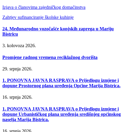
Izjava o članovima zajedničkog domaćinstva
Zahtjev sufinanciranje školske kuhinje
24. Međunarodno vozočašće konjskih zaprega u Mariju
Bistricu
3. kolovoza 2026.
Promjene radnog vremena reciklažnog dvorišta
29. srpnja 2026.
1. PONOVNA JAVNA RASPRAVA o Prijedlogu izmjene i
dopune Prostornog plana uređenja Općine Marija Bistrica.
16. srpnja 2026.
1. PONOVNA JAVNA RASPRAVA o Prijedlogu izmjene i
dopune Urbanističkog plana uređenja središnjeg općinskog
naselja Marija Bistrica.
16. srpnja 2026.