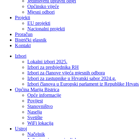
Jedinstveni upravni odjel
Općinsko vijeće
Mjesni odbori
Projekti
EU projekti
Nacionalni projekti
Proračun
Bistrički glasnik
Kontakt
Izbori
Lokalni izbori 2025.
Izbori za predsjednika RH
Izbori za članove vijeća mjesnih odbora
Izbori za zastupnike u Hrvatski sabor 2024.g.
Izbori članova u Europski parlament iz Republike Hrvat
Općina Marija Bistrica
Opće informacije
Povijest
Stanovništvo
Naselja
Svetište
WiFi lokacija
Ustroj
Načelnik