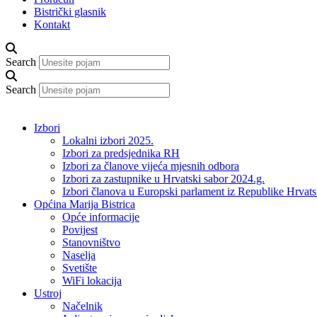
Bistrički glasnik
Kontakt
Search
Search
Izbori
Lokalni izbori 2025.
Izbori za predsjednika RH
Izbori za članove vijeća mjesnih odbora
Izbori za zastupnike u Hrvatski sabor 2024.g.
Izbori članova u Europski parlament iz Republike Hrvat
Općina Marija Bistrica
Opće informacije
Povijest
Stanovništvo
Naselja
Svetište
WiFi lokacija
Ustroj
Načelnik