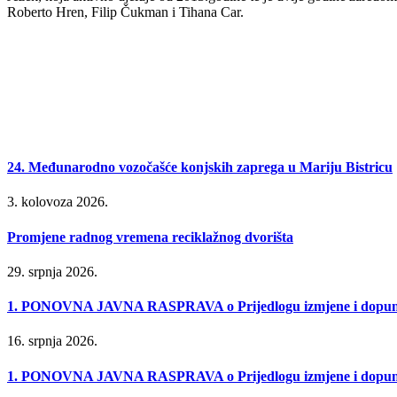
Roberto Hren, Filip Čukman i Tihana Car.
24. Međunarodno vozočašće konjskih zaprega u Mariju Bistricu
3. kolovoza 2026.
Promjene radnog vremena reciklažnog dvorišta
29. srpnja 2026.
1. PONOVNA JAVNA RASPRAVA o Prijedlogu izmjene i dopune P
16. srpnja 2026.
1. PONOVNA JAVNA RASPRAVA o Prijedlogu izmjene i dopune Urb