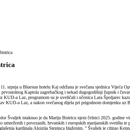
istrica
trica
k 11. srpnja u Bluesun hotelu Kaj održana je svečana sjednica Vijeća Op
 prvostolnog Kaptola zagrebačkog i nekad dugogodišnji župnik i čuva
iz KUD-a Laz, programom su je uveličali i učenica Lara Špoljarec kazu
astav KUD-a Laz, a nakon svečanog dijela pri prigodnom domjenku uz Bos
odor Švaljek istaknuo je da Mariju Bistricu njeni čelnici 2025. godine v
to umreženih i povezanih, hrvatskih i europskih marijanskih svetišta te p
ašenja kardinala Alojzija Stepinca blaženim. ” Švaljek je citirao Kenned