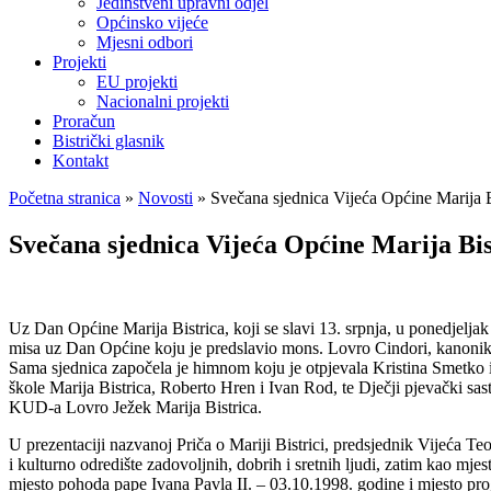
Jedinstveni upravni odjel
Općinsko vijeće
Mjesni odbori
Projekti
EU projekti
Nacionalni projekti
Proračun
Bistrički glasnik
Kontakt
Početna stranica
»
Novosti
»
Svečana sjednica Vijeća Općine Marija B
Svečana sjednica Vijeća Općine Marija Bis
Uz Dan Općine Marija Bistrica, koji se slavi 13. srpnja, u ponedjelja
misa uz Dan Općine koju je predslavio mons. Lovro Cindori, kanonik
Sama sjednica započela je himnom koju je otpjevala Kristina Smetko 
škole Marija Bistrica, Roberto Hren i Ivan Rod, te Dječji pjevački s
KUD-a Lovro Ježek Marija Bistrica.
U prezentaciji nazvanoj Priča o Mariji Bistrici, predsjednik Vijeća Te
i kulturno odredište zadovoljnih, dobrih i sretnih ljudi, zatim kao mjes
mjesto pohoda pape Ivana Pavla II. – 03.10.1998. godine i mjesto progl