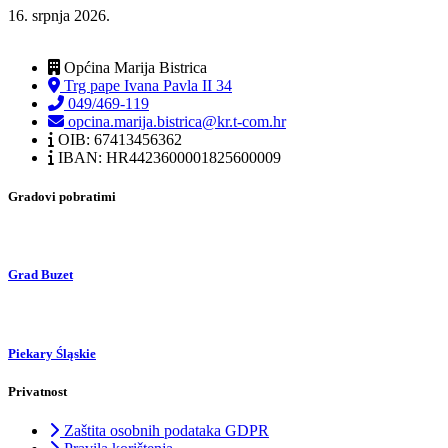
16. srpnja 2026.
Općina Marija Bistrica
Trg pape Ivana Pavla II 34
049/469-119
opcina.marija.bistrica@kr.t-com.hr
OIB: 67413456362
IBAN: HR4423600001825600009
Gradovi pobratimi
Grad Buzet
Piekary Śląskie
Privatnost
Zaštita osobnih podataka GDPR