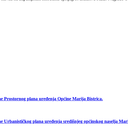
rostornog plana uređenja Općine Marija Bistrica.
anističkog plana uređenja središnjeg općinskog naselja Marij