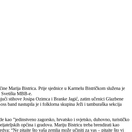
ćine Marija Bistrica. Prije sjednice u Karmelu Bistričkom služena je
r Svetišta MBB-e.
jući stihove Josipa Ozimca i Branke Jagić, zatim učenici Glazbene
s band nastupila je i folklorna skupina Ježi i tamburaška sekcija
ide kao ”jedinstveno zagorsko, hrvatsko i svjetsko, duhovno, turističko
rijateljskih općina i gradova. Mariju Bistricu treba brendirati kao
ya: “Ne pitajte što vaša zemlja može učiniti za vas – pitajte što vi