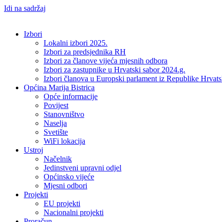
Idi na sadržaj
Izbori
Lokalni izbori 2025.
Izbori za predsjednika RH
Izbori za članove vijeća mjesnih odbora
Izbori za zastupnike u Hrvatski sabor 2024.g.
Izbori članova u Europski parlament iz Republike Hrvat
Općina Marija Bistrica
Opće informacije
Povijest
Stanovništvo
Naselja
Svetište
WiFi lokacija
Ustroj
Načelnik
Jedinstveni upravni odjel
Općinsko vijeće
Mjesni odbori
Projekti
EU projekti
Nacionalni projekti
Proračun