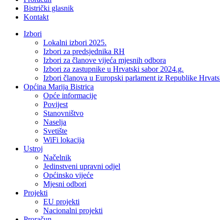
Bistrički glasnik
Kontakt
Izbori
Lokalni izbori 2025.
Izbori za predsjednika RH
Izbori za članove vijeća mjesnih odbora
Izbori za zastupnike u Hrvatski sabor 2024.g.
Izbori članova u Europski parlament iz Republike Hrvat
Općina Marija Bistrica
Opće informacije
Povijest
Stanovništvo
Naselja
Svetište
WiFi lokacija
Ustroj
Načelnik
Jedinstveni upravni odjel
Općinsko vijeće
Mjesni odbori
Projekti
EU projekti
Nacionalni projekti
Proračun