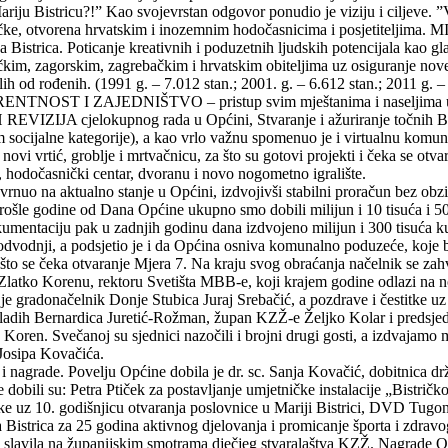
riju Bistricu?!” Kao svojevrstan odgovor ponudio je viziju i ciljeve. ”
ičke, otvorena hrvatskim i inozemnim hodočasnicima i posjetiteljima. MI
 Bistrica. Poticanje kreativnih i poduzetnih ljudskih potencijala kao gla
ičkim, zagorskim, zagrebačkim i hrvatskim obiteljima uz osiguranje nove
ih od rođenih. (1991 g. – 7.012 stan.; 2001. g. – 6.612 stan.; 2011 g. – 
RENTNOST I ZAJEDNIŠTVO – pristup svim mještanima i naseljima unut
 REVIZIJA cjelokupnog rada u Općini, Stvaranje i ažuriranje točni
lne kategorije), a kao vrlo važnu spomenuo je i virtualnu komunikac
z novi vrtić, groblje i mrtvačnicu, za što su gotovi projekti i čeka se o
e, hodočasnički centar, dvoranu i novo nogometno igralište.
vrnuo na aktualno stanje u Općini, izdvojivši stabilni proračun bez obz
ošle godine od Dana Općine ukupno smo dobili milijun i 10 tisuća i 500
kumentaciju pak u zadnjih godinu dana izdvojeno milijun i 300 tisuća ku
i odvodnji, a podsjetio je i da Općina osniva komunalno poduzeće, koje 
 za što se čeka otvaranje Mjera 7. Na kraju svog obraćanja načelnik se 
Zlatko Korenu, rektoru Svetišta MBB-e, koji krajem godine odlazi na 
je gradonačelnik Donje Stubica Juraj Srebačić, a pozdrave i čestitke uz
i mladih Bernardica Juretić-Rožman, župan KZŽ-e Željko Kolar i preds
Koren. Svečanoj su sjednici nazočili i brojni drugi gosti, a izdvajamo
Josipa Kovačića.
 i nagrade. Povelju Općine dobila je dr. sc. Sanja Kovačić, dobitnica d
 dobili su: Petra Ptiček za postavljanje umjetničke instalacije „Bistrič
ske uz 10. godišnjicu otvaranja poslovnice u Mariji Bistrici, DVD Tug
Bistrica za 25 godina aktivnog djelovanja i promicanje športa i zdravo
m slavila na županijskim smotrama dječjeg stvaralaštva KZŽ. Nagrade Op