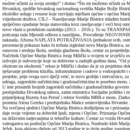
možete učiniti za svoju zemlju!” i dodao “Što mi možemo učiniti za Ma
Hrvatskoj, sjedište hrvatskog nacionalnog svetišta Majke Božje Bistr
ekološke usluge i resurse koje razvijaju mještani općine i općina Marija
vrijednosti društva. CILJ – Naseljavanje Marije Bistrice mladim bistr
spriječeno opadanje broja stanovnika kroz raseljavanje i veći broj umrl
nove vlasti u proteklom razdoblju (2013. – 2016.). To su TRANSPA
poticanja rada Mjesnih odbora u naseljima., Provođenje NEOVISNIH
naknada, Ažurna NAPLATA POTRAŽIVANJA (jednakost svih, osim socija
prezentaciji prikazao kako bi trebala izgledati nova Marija Bistrica, u
osnovnu i srednju školu, srednju glazbenu školu, centar za posjetitelj
Načelnik Općine Marija Bistrica Josip Milički u svojem se izvješću os
izdvojio je subvencije koje su dobivene u zadnjih godinu dana. ”Od pr
obzirom na okolnosti.” rekao je Milički i dodao da je za projektnu do
rješavanje problema klizišta, infrastrukturne i radove u vodoopskrbi 
projekte, prije svega novi dječji vrtić, te novo groblje i mrtvačnicu,
udruga, zagorskim načelnicima i gradonačelnicima te posebno mons. 
U ime prisutnih brojnih zagorskih načelnika i gradonačelnika govorio 
predsjednika Hrvatskog sabora, zatim ministrica Socijalne politike 
prijateljskog Buzeta Ana Pernić i rektor Svetišta MBB-e mons. Zlatko 
prometa Alena Gereka i predsjednika Matice umirovljenika Hrvatske 
Na svečanoj sjednici Općine Marija Bistrica dodijeljena su i priznanja
daje svoje vrijeme za dobrobit ljudi, mjesta i Općine. Priznanja Općine
na državnim natjecanjima iz tehničke kulture, Centar za vozila Hrvat
vatrogastva na području Općine Marija Bistrica, Nanbudo klub Marija 
Ježek, koja aktivno djeluje od 2013.godine te je dvije godine zaredo