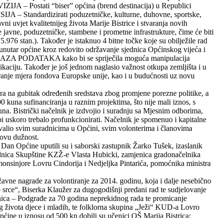
VIZIJA – Postati “biser” općina (brend destinacija) u Republici
SIJA – Standardizirati poduzetničke, kulturne, duhovne, sportske,
vni uvjet kvalitetnijeg života Marije Bistrice i stvaranja novih
 javne, poduzetničke, stambene i prometne infrastrukture, čime će biti
5.976 stan.). Također je istaknuo 4 bitne točke koje su obilježile rad
ar općine kroz redovito održavanje sjednica Općinskog vijeća i
h BAZA PODATAKA kako bi se spriječila moguća manipulacija
iju. Također je još jednom naglasio važnost otkupa zemljišta i u
tvaranje mjera fondova Europske unije, kao i u budućnosti uz novu
ira na gubitak određenih sredstava zbog promjene porezne politike, a
 kuna sufinanciranja u raznim projektima, što nije mali iznos, s
na. Bistrički načelnik je izdvojio i suradnju sa Mjesnim odborima,
bi uskoro trebalo profunkcionirati. Načelnik je spomenuo i kapitalne
zahvalio svim suradnicima u Općini, svim volonterima i članovima
novu dužnost.
 Dan Općine uputili su i saborski zastupnik Žarko Tušek, izaslanik
jednica Skupštine KZŽ-e Vlasta Hubicki, zamjenica gradonačelnika
 monsinjore Lovru Cindorija i Nedjeljka Pintarića, pomoćnika ministra
ržavne nagrade za volontiranje za 2014. godinu, koja i dalje nesebično
ko srce“, Biserka Klaužer za dugogodišnji predani rad te sudjelovanje
onica – Podgrađe za 70 godina neprekidnog rada te promicanje
g života djece i mladih, te folklorna skupina „Ježi“ KUD-a Lovro
ćine u iznosu od 500 kn dobili su učenici OŠ Marija Bistrica: