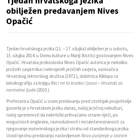
Tjedan hrvatskoga jezika
obilježen predavanjem Nives
Opačić
Tjedan hrvatskoga jezika (11. – 17. ožujka) obilježen je u subotu,
15. ožujka 2014. u Domu kulture u Mariji Bistrici gostovanjem Nives
Opačić. Hrvatska jezikoslovka Nives Opačić autorica je nekoliko
jezičnih savjetnika i nebrojenih jezičnih savjeta, osnivačica
Hrvatskog lektorskog društva (1972.), dobitnica Kiklopa za
leksikografiju za knjigu
Reci mi to kratko i jasno – Hrvatski za
normalne
ljude
(2010.).
Profesorica Opačić u svom predavanju pred stotinjak posjetitelja
govorila je o hrvatskom jeziku danas, našoj jezičnoj nekulturi,
našoj spremnosti da nekritički prihvaćamo strane riječi, po
mogućnosti engleske, ravnodušnosti i nezainteresiranosti za
njegovanje materinskoga jezika i strahu od standardnoga jezika.
Uvod njezinu predavanju naslovljenom
Novo punjenje u starom