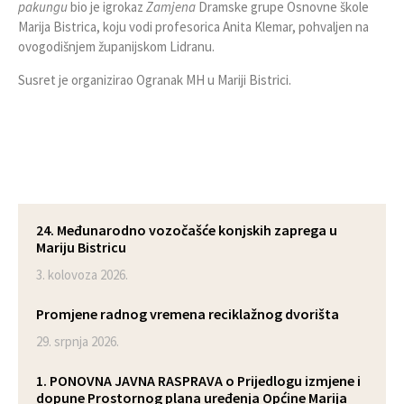
pakungu
bio je igrokaz
Zamjena
Dramske grupe Osnovne škole
Marija Bistrica, koju vodi profesorica Anita Klemar, pohvaljen na
ovogodišnjem županijskom Lidranu.
Susret je organizirao Ogranak MH u Mariji Bistrici.
24. Međunarodno vozočašće konjskih zaprega u
Mariju Bistricu
3. kolovoza 2026.
Promjene radnog vremena reciklažnog dvorišta
29. srpnja 2026.
1. PONOVNA JAVNA RASPRAVA o Prijedlogu izmjene i
dopune Prostornog plana uređenja Općine Marija