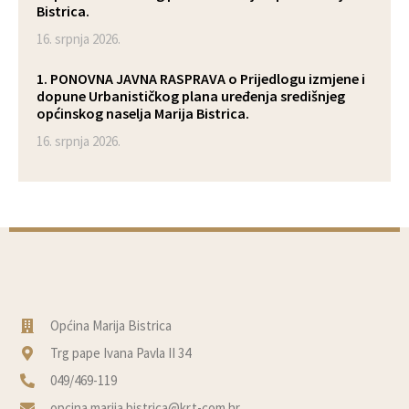
Bistrica.
16. srpnja 2026.
1. PONOVNA JAVNA RASPRAVA o Prijedlogu izmjene i
dopune Urbanističkog plana uređenja središnjeg
općinskog naselja Marija Bistrica.
16. srpnja 2026.
Općina Marija Bistrica
Trg pape Ivana Pavla II 34
049/469-119
opcina.marija.bistrica@kr.t-com.hr