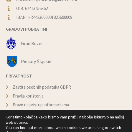
OIB: 67413456362
IBAN: HR4423600001825600009
GRADOVI POBRATIMI
Grad Buzet
Piekary Śląskie
PRIVATNOST
Zaštita osobnih podataka GDPR
Pravila korištenja
Pravo na pristup informacijama
Politika kolačića
Koristimo kolačiće kako bismo vam pružili najbolje iskustvo na našoj
web stranici.
You can find out more about which cookies we are using or switch
© Copyright –
Općina Marija Bistrica