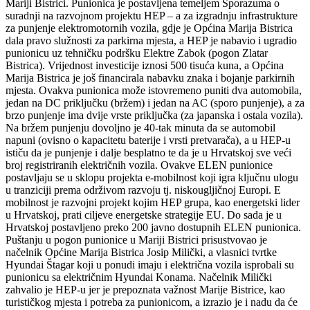
Mariji Bistrici. Punionica je postavljena temeljem Sporazuma o
suradnji na razvojnom projektu HEP – a za izgradnju infrastrukture
za punjenje elektromotornih vozila, gdje je Općina Marija Bistrica
dala pravo služnosti za parkirna mjesta, a HEP je nabavio i ugradio
punionicu uz tehničku podršku Elektre Zabok (pogon Zlatar
Bistrica). Vrijednost investicije iznosi 500 tisuća kuna, a Općina
Marija Bistrica je još financirala nabavku znaka i bojanje parkirnih
mjesta. Ovakva punionica može istovremeno puniti dva automobila,
jedan na DC priključku (bržem) i jedan na AC (sporo punjenje), a za
brzo punjenje ima dvije vrste priključka (za japanska i ostala vozila).
Na bržem punjenju dovoljno je 40-tak minuta da se automobil
napuni (ovisno o kapacitetu baterije i vrsti pretvarača), a u HEP-u
ističu da je punjenje i dalje besplatno te da je u Hrvatskoj sve veći
broj registriranih električnih vozila. Ovakve ELEN punionice
postavljaju se u sklopu projekta e-mobilnost koji igra ključnu ulogu
u tranziciji prema održivom razvoju tj. niskougljičnoj Europi. E
mobilnost je razvojni projekt kojim HEP grupa, kao energetski lider
u Hrvatskoj, prati ciljeve energetske strategije EU. Do sada je u
Hrvatskoj postavljeno preko 200 javno dostupnih ELEN punionica.
Puštanju u pogon punionice u Mariji Bistrici prisustvovao je
načelnik Općine Marija Bistrica Josip Milički, a vlasnici tvrtke
Hyundai Štagar koji u ponudi imaju i električna vozila isprobali su
punionicu sa električnim Hyundai Konama. Načelnik Milički
zahvalio je HEP-u jer je prepoznata važnost Marije Bistrice, kao
turističkog mjesta i potreba za punionicom, a izrazio je i nadu da će