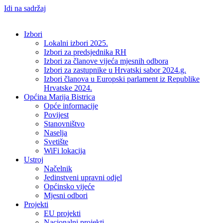
Idi na sadržaj
Izbori
Lokalni izbori 2025.
Izbori za predsjednika RH
Izbori za članove vijeća mjesnih odbora
Izbori za zastupnike u Hrvatski sabor 2024.g.
Izbori članova u Europski parlament iz Republike
Hrvatske 2024.
Općina Marija Bistrica
Opće informacije
Povijest
Stanovništvo
Naselja
Svetište
WiFi lokacija
Ustroj
Načelnik
Jedinstveni upravni odjel
Općinsko vijeće
Mjesni odbori
Projekti
EU projekti
Nacionalni projekti