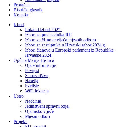
Proračun
Bistrički glasnik
Kontakt
Izbori
Lokalni izbori 2025.
Izbori za predsjednika RH
Izbori za članove vijeća mjesnih odbora
Izbori za zastupnike u Hrvatski sabor 2024.g.
Izbori članova u Europski parlament iz Republike
Hrvatske 2024.
Općina Marija Bistrica
Opće informacije
Povijest
Stanovništvo
Naselja
Svetište
WiFi lokacija
Ustroj
Načelnik
Jedinstveni upravni odjel
Općinsko vijeće
Mjesni odbori
Projekti
EU projekti