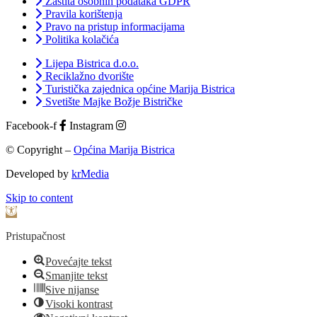
Zaštita osobnih podataka GDPR
Pravila korištenja
Pravo na pristup informacijama
Politika kolačića
Lijepa Bistrica d.o.o.
Reciklažno dvorište
Turistička zajednica općine Marija Bistrica
Svetište Majke Božje Bistričke
Facebook-f
Instagram
© Copyright –
Općina Marija Bistrica
Developed by
krMedia
Skip to content
Open toolbar
Pristupačnost
Povećajte tekst
Smanjite tekst
Sive nijanse
Visoki kontrast