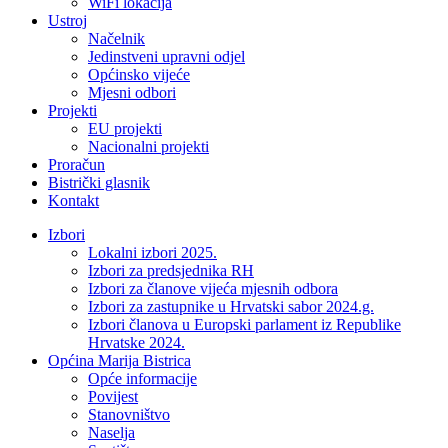
WiFi lokacija
Ustroj
Načelnik
Jedinstveni upravni odjel
Općinsko vijeće
Mjesni odbori
Projekti
EU projekti
Nacionalni projekti
Proračun
Bistrički glasnik
Kontakt
Izbori
Lokalni izbori 2025.
Izbori za predsjednika RH
Izbori za članove vijeća mjesnih odbora
Izbori za zastupnike u Hrvatski sabor 2024.g.
Izbori članova u Europski parlament iz Republike
Hrvatske 2024.
Općina Marija Bistrica
Opće informacije
Povijest
Stanovništvo
Naselja