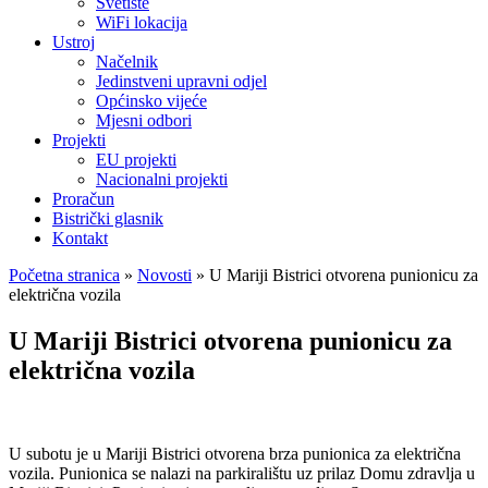
Svetište
WiFi lokacija
Ustroj
Načelnik
Jedinstveni upravni odjel
Općinsko vijeće
Mjesni odbori
Projekti
EU projekti
Nacionalni projekti
Proračun
Bistrički glasnik
Kontakt
Početna stranica
»
Novosti
»
U Mariji Bistrici otvorena punionicu za
električna vozila
U Mariji Bistrici otvorena punionicu za
električna vozila
U subotu je u Mariji Bistrici otvorena brza punionica za električna
vozila. Punionica se nalazi na parkiralištu uz prilaz Domu zdravlja u