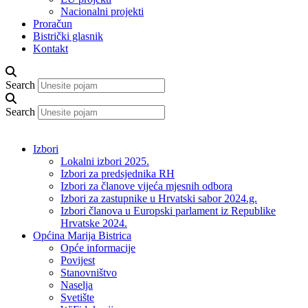
Nacionalni projekti
Proračun
Bistrički glasnik
Kontakt
Search
Search
Izbori
Lokalni izbori 2025.
Izbori za predsjednika RH
Izbori za članove vijeća mjesnih odbora
Izbori za zastupnike u Hrvatski sabor 2024.g.
Izbori članova u Europski parlament iz Republike
Hrvatske 2024.
Općina Marija Bistrica
Opće informacije
Povijest
Stanovništvo
Naselja
Svetište