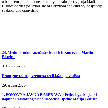
u budućem periodu, u nekom drugom valu postavljanja Marija
Bistrica dobiti i još jednu, što bi s obzirom na veliki boj posjetitelja
svakako bilo opravdano.
24. Međunarodno vozočašće konjskih zaprega u Mariju
Bistricu
3. kolovoza 2026.
Promjene radnog vremena reciklažnog dvorišta
29. srpnja 2026.
1. PONOVNA JAVNA RASPRAVA o Prijedlogu izmjene i
dopune Prostornog plana uređenja Općine Marija Bistrica.