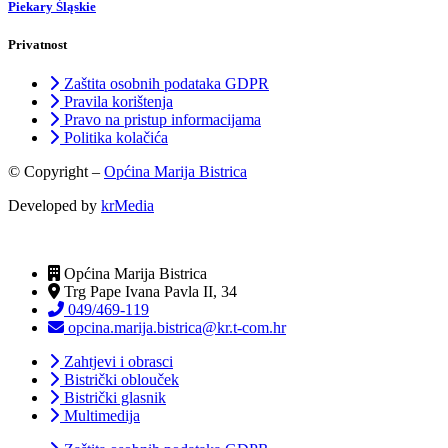
Piekary Śląskie
Privatnost
Zaštita osobnih podataka GDPR
Pravila korištenja
Pravo na pristup informacijama
Politika kolačića
© Copyright –
Općina Marija Bistrica
Developed by
krMedia
Općina Marija Bistrica
Trg Pape Ivana Pavla II, 34
049/469-119
opcina.marija.bistrica@kr.t-com.hr
Zahtjevi i obrasci
Bistrički oblouček
Bistrički glasnik
Multimedija