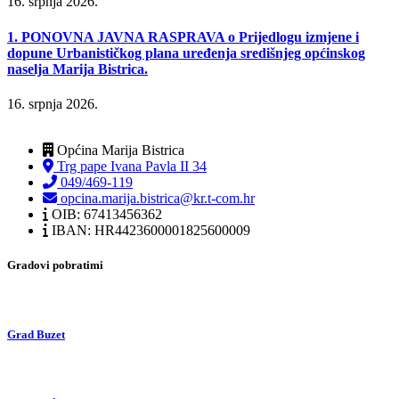
16. srpnja 2026.
1. PONOVNA JAVNA RASPRAVA o Prijedlogu izmjene i
dopune Urbanističkog plana uređenja središnjeg općinskog
naselja Marija Bistrica.
16. srpnja 2026.
Općina Marija Bistrica
Trg pape Ivana Pavla II 34
049/469-119
opcina.marija.bistrica@kr.t-com.hr
OIB: 67413456362
IBAN: HR4423600001825600009
Gradovi pobratimi
Grad Buzet