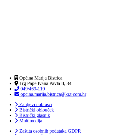
Općina Marija Bistrica
Trg Pape Ivana Pavla II, 34
049/469-119
opcina.marija.bistrica@kr.t-com.hr
Zahtjevi i obrasci
Bistrički oblouček
Bistrički glasnik
Multimedija
Zaštita osobnih podataka GDPR