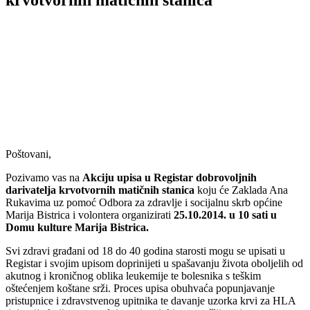
Poštovani,
Pozivamo vas na
Akciju upisa u Registar dobrovoljnih
darivatelja krvotvornih matičnih stanica
koju će Zaklada Ana
Rukavima uz pomoć Odbora za zdravlje i socijalnu skrb općine
Marija Bistrica i volontera organizirati
25.10.2014. u 10 sati u
Domu kulture Marija Bistrica.
Svi zdravi građani od 18 do 40 godina starosti mogu se upisati u
Registar i svojim upisom doprinijeti u spašavanju života oboljelih od
akutnog i kroničnog oblika leukemije te bolesnika s teškim
oštećenjem koštane srži. Proces upisa obuhvaća popunjavanje
pristupnice i zdravstvenog upitnika te davanje uzorka krvi za HLA