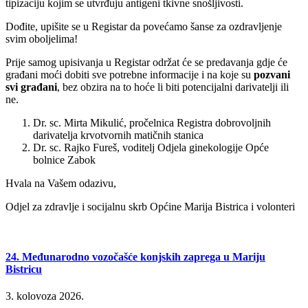
tipizaciju kojim se utvrđuju antigeni tkivne snošljivosti.
Dođite, upišite se u Registar da povećamo šanse za ozdravljenje
svim oboljelima!
Prije samog upisivanja u Registar održat će se predavanja gdje će
građani moći dobiti sve potrebne informacije i na koje su
pozvani
svi građani
, bez obzira na to hoće li biti potencijalni darivatelji ili
ne.
Dr. sc. Mirta Mikulić, pročelnica Registra dobrovoljnih
darivatelja krvotvornih matičnih stanica
Dr. sc. Rajko Fureš, voditelj Odjela ginekologije Opće
bolnice Zabok
Hvala na Vašem odazivu,
Odjel za zdravlje i socijalnu skrb Općine Marija Bistrica i volonteri
24. Međunarodno vozočašće konjskih zaprega u Mariju
Bistricu
3. kolovoza 2026.