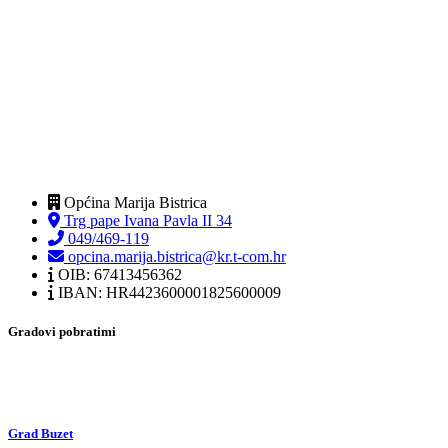
Općina Marija Bistrica
Trg pape Ivana Pavla II 34
049/469-119
opcina.marija.bistrica@kr.t-com.hr
OIB: 67413456362
IBAN: HR4423600001825600009
Gradovi pobratimi
Grad Buzet