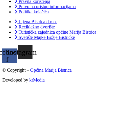
Pravila korištenja
Pravo na pristup informacijama
Politika kolačića
Lijepa Bistrica d.o.o.
Reciklažno dvorište
Turistička zajednica općine Marija Bistrica
Svetište Majke Božje Bistričke
cebook-
Instagram
f
© Copyright –
Općina Marija Bistrica
Developed by
krMedia