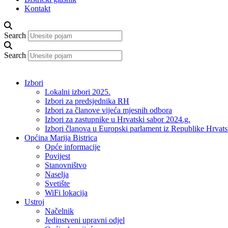
Kontakt
Search
Search
Izbori
Lokalni izbori 2025.
Izbori za predsjednika RH
Izbori za članove vijeća mjesnih odbora
Izbori za zastupnike u Hrvatski sabor 2024.g.
Izbori članova u Europski parlament iz Republike Hrvat
Općina Marija Bistrica
Opće informacije
Povijest
Stanovništvo
Naselja
Svetište
WiFi lokacija
Ustroj
Načelnik
Jedinstveni upravni odjel