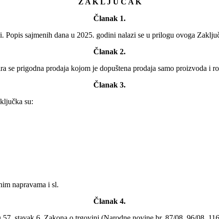
Z A K L J U Č A K
Članak 1.
s sajmenih dana u 2025. godini nalazi se u prilogu ovoga Zaključka
Članak 2.
 prigodna prodaja kojom je dopuštena prodaja samo proizvoda i robe 
Članak 3.
ključka su:
nim napravama i sl.
Članak 4.
57. stavak 6. Zakona o trgovini (Narodne novine br. 87/08, 96/08, 116/