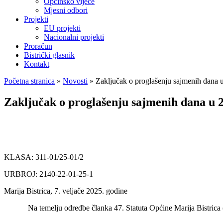
Općinsko vijeće
Mjesni odbori
Projekti
EU projekti
Nacionalni projekti
Proračun
Bistrički glasnik
Kontakt
Početna stranica
»
Novosti
»
Zaključak o proglašenju sajmenih dana 
Zaključak o proglašenju sajmenih dana u 2
KLASA: 311-01/25-01/2
URBROJ: 2140-22-01-25-1
Marija Bistrica, 7. veljače 2025. godine
Na temelju odredbe članka 47. Statuta Općine Marija Bistrica (Slu