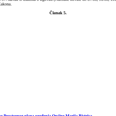
Zakona.
Članak 5.
rostornog plana uređenja Općine Marija Bistrica.