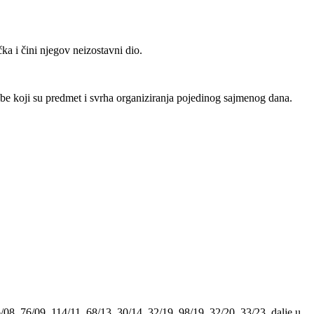
 i čini njegov neizostavni dio.
koji su predmet i svrha organiziranja pojedinog sajmenog dana.
08, 76/09, 114/11, 68/13, 30/14, 32/19, 98/19, 32/20, 33/23, dalje u