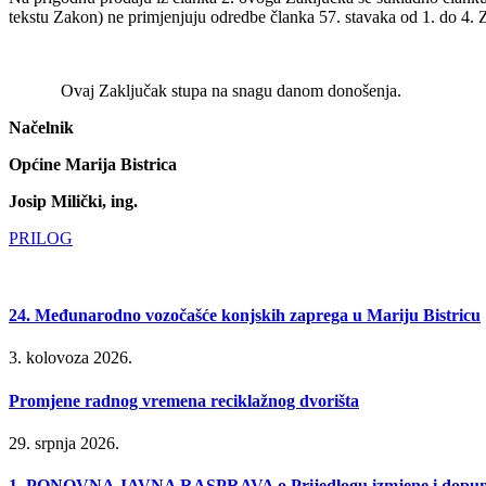
tekstu Zakon) ne primjenjuju odredbe članka 57. stavaka od 1. do 4. 
Ovaj Zaključak stupa na snagu danom donošenja.
Načelnik
Općine Marija Bistrica
Josip Milički, ing.
PRILOG
24. Međunarodno vozočašće konjskih zaprega u Mariju Bistricu
3. kolovoza 2026.
Promjene radnog vremena reciklažnog dvorišta
29. srpnja 2026.
1. PONOVNA JAVNA RASPRAVA o Prijedlogu izmjene i dopune P