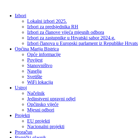
Idi
na
Izbori
sadržaj
Lokalni izbori 2025.
Izbori za predsjednika RH
Izbori za članove vijeća mjesnih odbora
Izbori za zastupnike u Hrvatski sabor 2024.g.
Izbori članova u Europski parlament iz Republike Hrvat
Općina Marija Bistrica
Opće informacije
Povijest
Stanovništvo
Naselja
Svetište
WiFi lokacija
Ustroj
Načelnik
Jedinstveni upravni odjel
Općinsko vijeće
Mjesni odbori
Projekti
EU projekti
Nacionalni projekti
Proračun
Bistrički glasnik