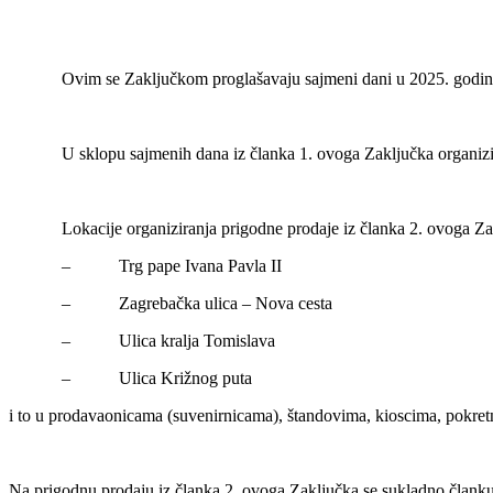
Ovim se Zaključkom proglašavaju sajmeni dani u 2025. godini. Popi
U sklopu sajmenih dana iz članka 1. ovoga Zaključka organizira se
Lokacije organiziranja prigodne prodaje iz članka 2. ovoga Za
– Trg pape Ivana Pavla II
– Zagrebačka ulica – Nova cesta
– Ulica kralja Tomislava
– Ulica Križnog puta
i to u prodavaonicama (suvenirnicama), štandovima, kioscima, pokret
Na prigodnu prodaju iz članka 2. ovoga Zaključka se sukladno članku 