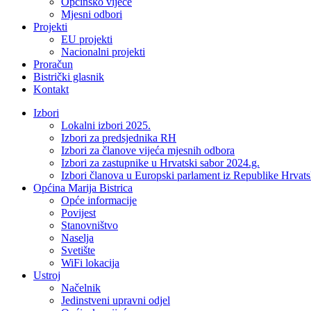
Općinsko vijeće
Mjesni odbori
Projekti
EU projekti
Nacionalni projekti
Proračun
Bistrički glasnik
Kontakt
Izbori
Lokalni izbori 2025.
Izbori za predsjednika RH
Izbori za članove vijeća mjesnih odbora
Izbori za zastupnike u Hrvatski sabor 2024.g.
Izbori članova u Europski parlament iz Republike Hrvat
Općina Marija Bistrica
Opće informacije
Povijest
Stanovništvo
Naselja
Svetište
WiFi lokacija
Ustroj
Načelnik
Jedinstveni upravni odjel