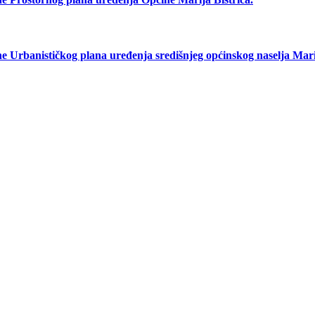
anističkog plana uređenja središnjeg općinskog naselja Marij