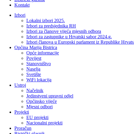
Kontakt
Izbori
Lokalni izbori 2025.
Izbori za predsjednika RH
Izbori za članove vijeća mjesnih odbora
Izbori za zastupnike u Hrvatski sabor 2024.g.
Izbori članova u Europski parlament iz Republike Hrvat
Općina Marija Bistrica
Opće informacije
Povijest
Stanovništvo
Naselja
Svetište
WiFi lokacija
Ustroj
Načelnik
Jedinstveni upravni odjel
Općinsko vijeće
Mjesni odbori
Projekti
EU projekti
Nacionalni projekti
Proračun
Bistrički glasnik