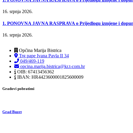
16. srpnja 2026.
1. PONOVNA JAVNA RASPRAVA o Prijedlogu izmjene i dopune Urb
16. srpnja 2026.
Općina Marija Bistrica
Trg pape Ivana Pavla II 34
049/469-119
opcina.marija.bistrica@kr.t-com.hr
OIB: 67413456362
IBAN: HR4423600001825600009
Gradovi pobratimi
Grad Buzet