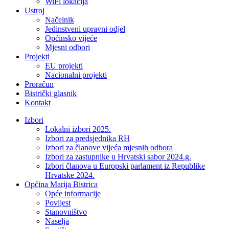
WiFi lokacija
Ustroj
Načelnik
Jedinstveni upravni odjel
Općinsko vijeće
Mjesni odbori
Projekti
EU projekti
Nacionalni projekti
Proračun
Bistrički glasnik
Kontakt
Izbori
Lokalni izbori 2025.
Izbori za predsjednika RH
Izbori za članove vijeća mjesnih odbora
Izbori za zastupnike u Hrvatski sabor 2024.g.
Izbori članova u Europski parlament iz Republike
Hrvatske 2024.
Općina Marija Bistrica
Opće informacije
Povijest
Stanovništvo
Naselja