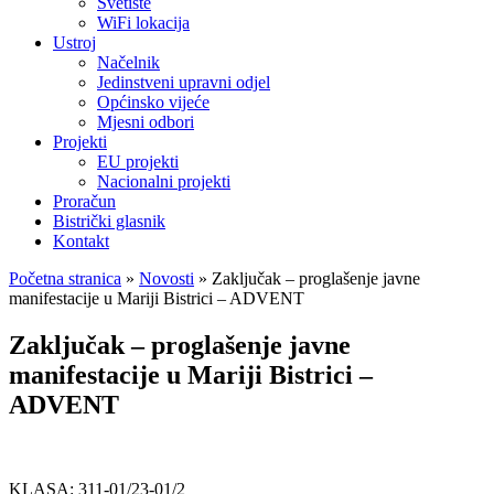
Svetište
WiFi lokacija
Ustroj
Načelnik
Jedinstveni upravni odjel
Općinsko vijeće
Mjesni odbori
Projekti
EU projekti
Nacionalni projekti
Proračun
Bistrički glasnik
Kontakt
Početna stranica
»
Novosti
»
Zaključak – proglašenje javne
manifestacije u Mariji Bistrici – ADVENT
Zaključak – proglašenje javne
manifestacije u Mariji Bistrici –
ADVENT
KLASA: 311-01/23-01/2