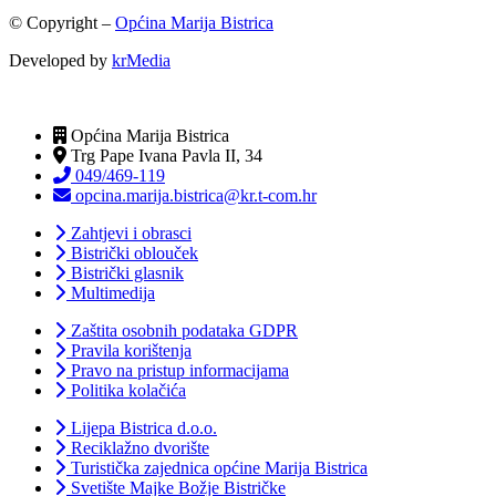
© Copyright –
Općina Marija Bistrica
Developed by
krMedia
Općina Marija Bistrica
Trg Pape Ivana Pavla II, 34
049/469-119
opcina.marija.bistrica@kr.t-com.hr
Zahtjevi i obrasci
Bistrički oblouček
Bistrički glasnik
Multimedija
Zaštita osobnih podataka GDPR
Pravila korištenja
Pravo na pristup informacijama
Politika kolačića
Lijepa Bistrica d.o.o.
Reciklažno dvorište
Turistička zajednica općine Marija Bistrica
Svetište Majke Božje Bistričke