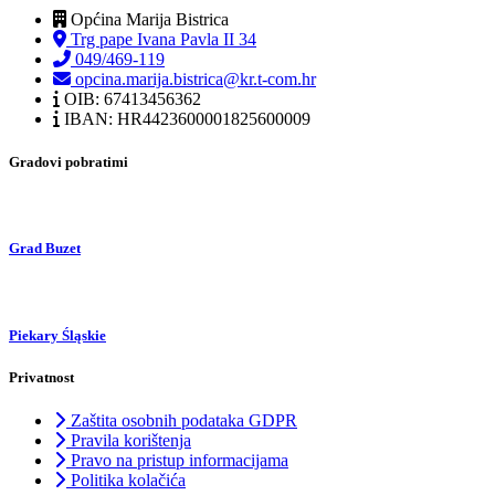
Općina Marija Bistrica
Trg pape Ivana Pavla II 34
049/469-119
opcina.marija.bistrica@kr.t-com.hr
OIB: 67413456362
IBAN: HR4423600001825600009
Gradovi pobratimi
Grad Buzet
Piekary Śląskie
Privatnost
Zaštita osobnih podataka GDPR
Pravila korištenja
Pravo na pristup informacijama
Politika kolačića