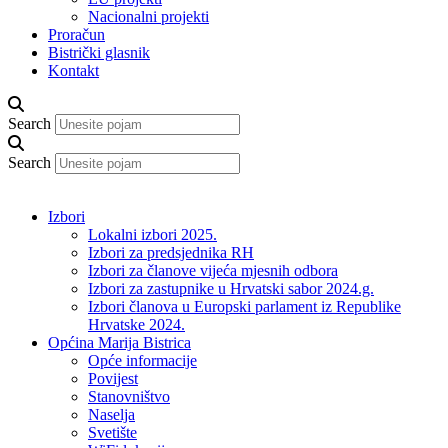
Nacionalni projekti
Proračun
Bistrički glasnik
Kontakt
Search
Search
Izbori
Lokalni izbori 2025.
Izbori za predsjednika RH
Izbori za članove vijeća mjesnih odbora
Izbori za zastupnike u Hrvatski sabor 2024.g.
Izbori članova u Europski parlament iz Republike
Hrvatske 2024.
Općina Marija Bistrica
Opće informacije
Povijest
Stanovništvo
Naselja
Svetište