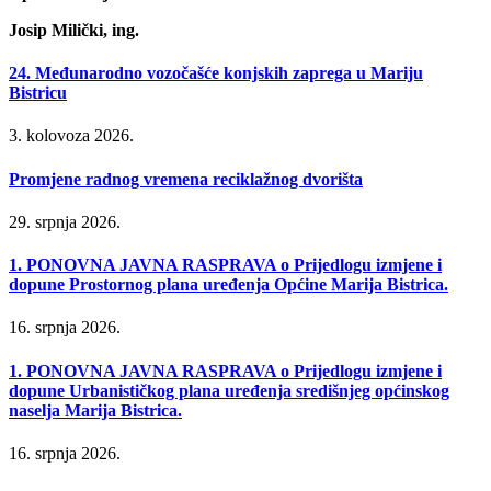
Josip Milički, ing.
24. Međunarodno vozočašće konjskih zaprega u Mariju
Bistricu
3. kolovoza 2026.
Promjene radnog vremena reciklažnog dvorišta
29. srpnja 2026.
1. PONOVNA JAVNA RASPRAVA o Prijedlogu izmjene i
dopune Prostornog plana uređenja Općine Marija Bistrica.
16. srpnja 2026.
1. PONOVNA JAVNA RASPRAVA o Prijedlogu izmjene i
dopune Urbanističkog plana uređenja središnjeg općinskog
naselja Marija Bistrica.
16. srpnja 2026.