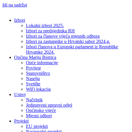
Idi na sadržaj
Izbori
Lokalni izbori 2025.
Izbori za predsjednika RH
Izbori za članove vijeća mjesnih odbora
Izbori za zastupnike u Hrvatski sabor 2024.g.
Izbori članova u Europski parlament iz Republike
Hrvatske 2024.
Općina Marija Bistrica
Opće informacije
Povijest
Stanovništvo
Naselja
Svetište
WiFi lokacija
Ustroj
Načelnik
Jedinstveni upravni odjel
Općinsko vijeće
Mjesni odbori
Projekti
EU projekti
Nacionalni projekti