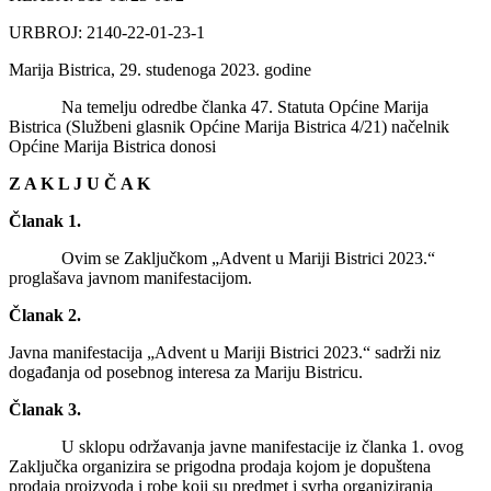
URBROJ: 2140-22-01-23-1
Marija Bistrica, 29. studenoga 2023. godine
Na temelju odredbe članka 47. Statuta Općine Marija
Bistrica (Službeni glasnik Općine Marija Bistrica 4/21) načelnik
Općine Marija Bistrica donosi
Z A K L J U Č A K
Članak 1.
Ovim se Zaključkom „Advent u Mariji Bistrici 2023.“
proglašava javnom manifestacijom.
Članak 2.
Javna manifestacija „Advent u Mariji Bistrici 2023.“ sadrži niz
događanja od posebnog interesa za Mariju Bistricu.
Članak 3.
U sklopu održavanja javne manifestacije iz članka 1. ovog
Zaključka organizira se prigodna prodaja kojom je dopuštena
prodaja proizvoda i robe koji su predmet i svrha organiziranja