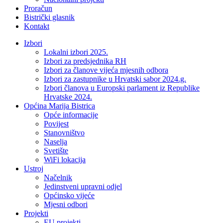
Proračun
Bistrički glasnik
Kontakt
Izbori
Lokalni izbori 2025.
Izbori za predsjednika RH
Izbori za članove vijeća mjesnih odbora
Izbori za zastupnike u Hrvatski sabor 2024.g.
Izbori članova u Europski parlament iz Republike
Hrvatske 2024.
Općina Marija Bistrica
Opće informacije
Povijest
Stanovništvo
Naselja
Svetište
WiFi lokacija
Ustroj
Načelnik
Jedinstveni upravni odjel
Općinsko vijeće
Mjesni odbori
Projekti
EU projekti