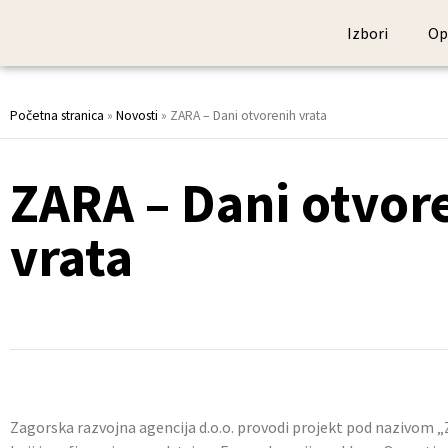
Izbori
Op
Početna stranica
»
Novosti
»
ZARA – Dani otvorenih vrata
ZARA – Dani otvorenih
vrata
Zagorska razvojna agencija d.o.o. provodi projekt pod nazivom 