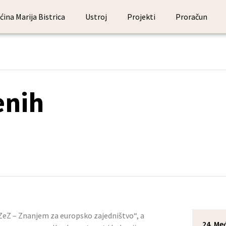
ćina Marija Bistrica
Ustroj
Projekti
Proračun
„ZeZ – Znanjem za europsko zajedništvo“, a
24. Međunarodno vozočašće konjskih