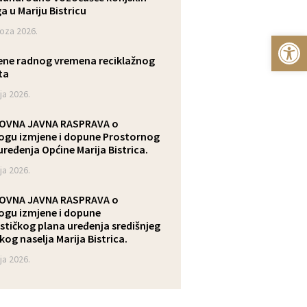
a u Mariju Bistricu
voza 2026.
Op
ta
ja 2026.
logu izmjene i dopune Prostornog
uređenja Općine Marija Bistrica.
ja 2026.
logu izmjene i dopune
stičkog plana uređenja središnjeg
kog naselja Marija Bistrica.
ja 2026.