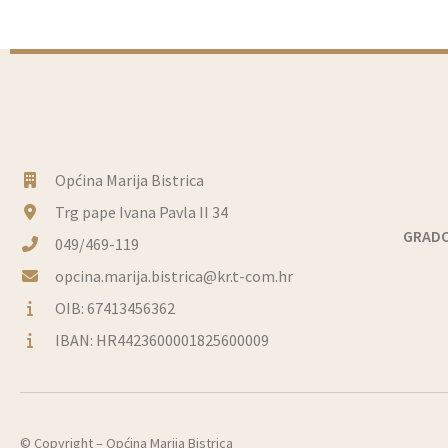
Općina Marija Bistrica
Trg pape Ivana Pavla II 34
GRADO
049/469-119
opcina.marija.bistrica@kr.t-com.hr
OIB: 67413456362
IBAN: HR4423600001825600009
© Copyright –
Općina Marija Bistrica