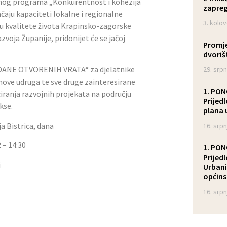
ivnog programa „Konkurentnost i kohezija
zapreg
čaju kapaciteti lokalne i regionalne
3. kolo
ju kvalitete života Krapinsko-zagorske
voja Županije, pridonijet će se jačoj
Promjene radnog vremena reciklažnog
dvoriš
a „DANE OTVORENIH VRATA“ za djelatnike
29. srpn
nove udruga te sve druge zainteresirane
1. PONOVNA JAVNA RASPRAVA o
iranja razvojnih projekata na području
Prijed
kse.
plana 
 Bistrica, dana
16. srpn
 – 14:30
1. PONOVNA JAVNA RASPRAVA o
Prijed
i
Urbani
općins
16. srpn