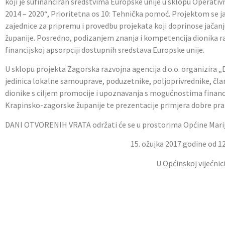
koji je sufinanciran sredstvima Europske unije u sklopu Operat
2014 – 2020“, Prioritetna os 10: Tehnička pomoć. Projektom se ja
zajednice za pripremu i provedbu projekata koji doprinose jačan
županije. Posredno, podizanjem znanja i kompetencija dionika raz
financijskoj apsorpciji dostupnih sredstava Europske unije.
U sklopu projekta Zagorska razvojna agencija d.o.o. organizir
jedinica lokalne samouprave, poduzetnike, poljoprivrednike, čla
dionike s ciljem promocije i upoznavanja s mogućnostima financ
Krapinsko-zagorske županije te prezentacije primjera dobre pra
DANI OTVORENIH VRATA održati će se u prostorima Općine Marija
15. ožujka 2017.godine od 12
U Općinskoj vijećnic