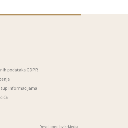
bnih podataka GDPR
štenja
stup informacijama
ačića
Developed by
krMedia