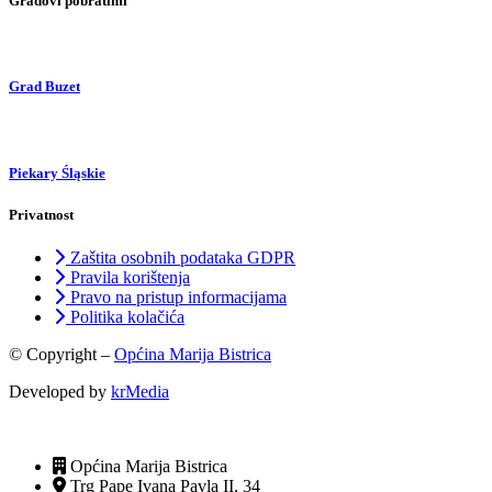
Gradovi pobratimi
Grad Buzet
Piekary Śląskie
Privatnost
Zaštita osobnih podataka GDPR
Pravila korištenja
Pravo na pristup informacijama
Politika kolačića
© Copyright –
Općina Marija Bistrica
Developed by
krMedia
Općina Marija Bistrica
Trg Pape Ivana Pavla II, 34