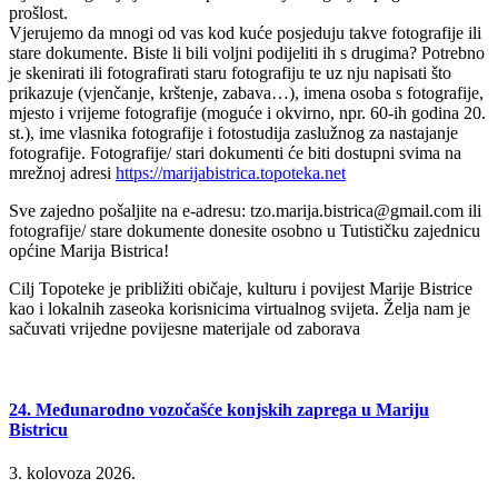
prošlost.
Vjerujemo da mnogi od vas kod kuće posjeduju takve fotografije ili
stare dokumente. Biste li bili voljni podijeliti ih s drugima? Potrebno
je skenirati ili fotografirati staru fotografiju te uz nju napisati što
prikazuje (vjenčanje, krštenje, zabava…), imena osoba s fotografije,
mjesto i vrijeme fotografije (moguće i okvirno, npr. 60-ih godina 20.
st.), ime vlasnika fotografije i fotostudija zaslužnog za nastajanje
fotografije. Fotografije/ stari dokumenti će biti dostupni svima na
mrežnoj adresi
https://marijabistrica.topoteka.net
Sve zajedno pošaljite na e-adresu: tzo.marija.bistrica@gmail.com ili
fotografije/ stare dokumente donesite osobno u Tutističku zajednicu
općine Marija Bistrica!
Cilj Topoteke je približiti običaje, kulturu i povijest Marije Bistrice
kao i lokalnih zaseoka korisnicima virtualnog svijeta. Želja nam je
sačuvati vrijedne povijesne materijale od zaborava
24. Međunarodno vozočašće konjskih zaprega u Mariju
Bistricu
3. kolovoza 2026.