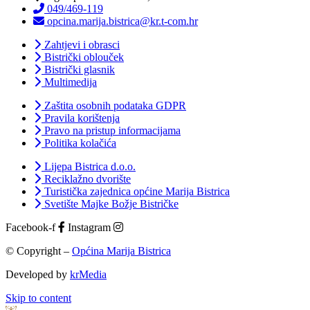
049/469-119
opcina.marija.bistrica@kr.t-com.hr
Zahtjevi i obrasci
Bistrički oblouček
Bistrički glasnik
Multimedija
Zaštita osobnih podataka GDPR
Pravila korištenja
Pravo na pristup informacijama
Politika kolačića
Lijepa Bistrica d.o.o.
Reciklažno dvorište
Turistička zajednica općine Marija Bistrica
Svetište Majke Božje Bistričke
Facebook-f
Instagram
© Copyright –
Općina Marija Bistrica
Developed by
krMedia
Skip to content
Open toolbar