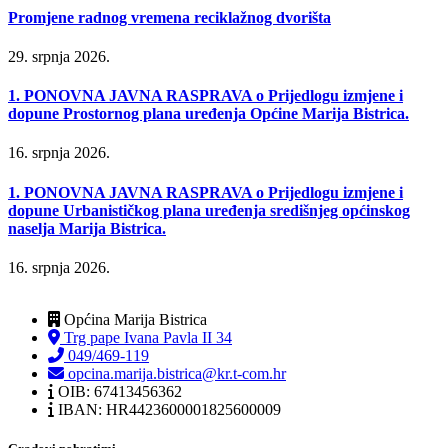
Promjene radnog vremena reciklažnog dvorišta
29. srpnja 2026.
1. PONOVNA JAVNA RASPRAVA o Prijedlogu izmjene i
dopune Prostornog plana uređenja Općine Marija Bistrica.
16. srpnja 2026.
1. PONOVNA JAVNA RASPRAVA o Prijedlogu izmjene i
dopune Urbanističkog plana uređenja središnjeg općinskog
naselja Marija Bistrica.
16. srpnja 2026.
Općina Marija Bistrica
Trg pape Ivana Pavla II 34
049/469-119
opcina.marija.bistrica@kr.t-com.hr
OIB: 67413456362
IBAN: HR4423600001825600009