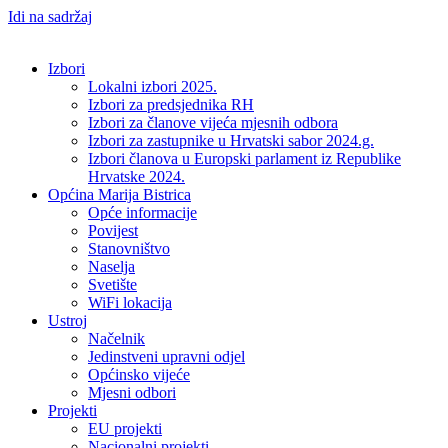
Idi na sadržaj
Izbori
Lokalni izbori 2025.
Izbori za predsjednika RH
Izbori za članove vijeća mjesnih odbora
Izbori za zastupnike u Hrvatski sabor 2024.g.
Izbori članova u Europski parlament iz Republike
Hrvatske 2024.
Općina Marija Bistrica
Opće informacije
Povijest
Stanovništvo
Naselja
Svetište
WiFi lokacija
Ustroj
Načelnik
Jedinstveni upravni odjel
Općinsko vijeće
Mjesni odbori
Projekti
EU projekti
Nacionalni projekti