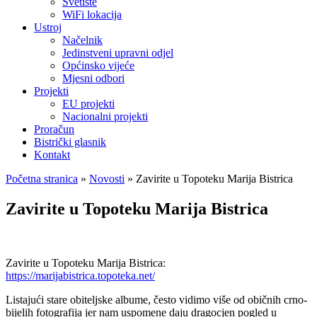
Svetište
WiFi lokacija
Ustroj
Načelnik
Jedinstveni upravni odjel
Općinsko vijeće
Mjesni odbori
Projekti
EU projekti
Nacionalni projekti
Proračun
Bistrički glasnik
Kontakt
Početna stranica
»
Novosti
»
Zavirite u Topoteku Marija Bistrica
Zavirite u Topoteku Marija Bistrica
Zavirite u Topoteku Marija Bistrica:
https://marijabistrica.topoteka.net/
Listajući stare obiteljske albume, često vidimo više od običnih crno-
bijelih fotografija jer nam uspomene daju dragocjen pogled u