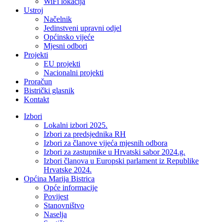
WiFi lokacija
Ustroj
Načelnik
Jedinstveni upravni odjel
Općinsko vijeće
Mjesni odbori
Projekti
EU projekti
Nacionalni projekti
Proračun
Bistrički glasnik
Kontakt
Izbori
Lokalni izbori 2025.
Izbori za predsjednika RH
Izbori za članove vijeća mjesnih odbora
Izbori za zastupnike u Hrvatski sabor 2024.g.
Izbori članova u Europski parlament iz Republike
Hrvatske 2024.
Općina Marija Bistrica
Opće informacije
Povijest
Stanovništvo
Naselja