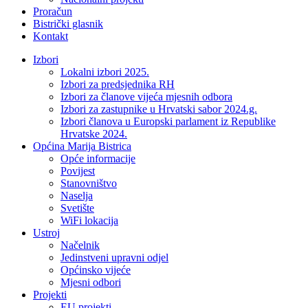
Proračun
Bistrički glasnik
Kontakt
Izbori
Lokalni izbori 2025.
Izbori za predsjednika RH
Izbori za članove vijeća mjesnih odbora
Izbori za zastupnike u Hrvatski sabor 2024.g.
Izbori članova u Europski parlament iz Republike
Hrvatske 2024.
Općina Marija Bistrica
Opće informacije
Povijest
Stanovništvo
Naselja
Svetište
WiFi lokacija
Ustroj
Načelnik
Jedinstveni upravni odjel
Općinsko vijeće
Mjesni odbori
Projekti
EU projekti