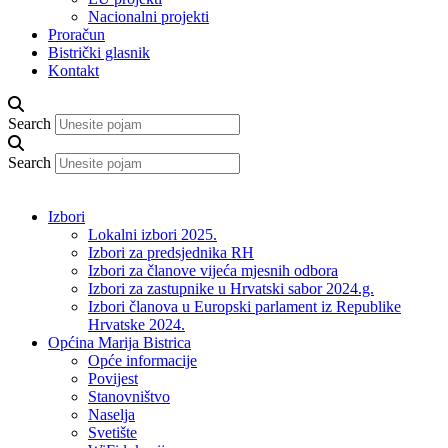
Nacionalni projekti
Proračun
Bistrički glasnik
Kontakt
Search
Search
Izbori
Lokalni izbori 2025.
Izbori za predsjednika RH
Izbori za članove vijeća mjesnih odbora
Izbori za zastupnike u Hrvatski sabor 2024.g.
Izbori članova u Europski parlament iz Republike
Hrvatske 2024.
Općina Marija Bistrica
Opće informacije
Povijest
Stanovništvo
Naselja
Svetište