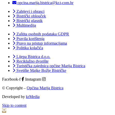
opcina.marija.bistrica@kr.t-com.hr
Zahtjevi i obrasci
Bistrički oblouček
Bistrički glasnik
Multimedija
Zaštita osobnih podataka GDPR
Pravila korištenja
Pravo na pristup informacijama
Politika kolačića
Lijepa Bistrica d.o.o.
Reciklažno dvorište
Turistička zajednica općine Marija Bistrica
Svetište Majke Božje Bistričke
Facebook-f
Instagram
© Copyright –
Općina Marija Bistrica
Developed by
krMedia
Skip to content
Open toolbar