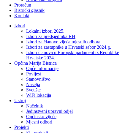
Proračun
Bistrički glasnik
Kontakt
Izbori
Lokalni izbori 2025.
Izbori za predsjednika RH
Izbori za članove vijeća mjesnih odbora
Izbori za zastupnike u Hrvatski sabor 2024.g.
Izbori članova u Europski parlament iz Republike
Hrvatske 2024.
Općina Marija Bistrica
Opće informacije
Povijest
Stanovništvo
Naselja
Svetište
WiFi lokacija
Ustroj
Načelnik
Jedinstveni upravni odjel
Općinsko vijeće
Mjesni odbori
Projekti
EU projekti