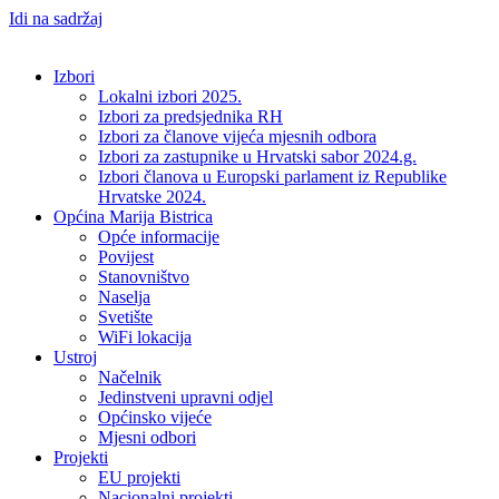
Idi na sadržaj
Izbori
Lokalni izbori 2025.
Izbori za predsjednika RH
Izbori za članove vijeća mjesnih odbora
Izbori za zastupnike u Hrvatski sabor 2024.g.
Izbori članova u Europski parlament iz Republike
Hrvatske 2024.
Općina Marija Bistrica
Opće informacije
Povijest
Stanovništvo
Naselja
Svetište
WiFi lokacija
Ustroj
Načelnik
Jedinstveni upravni odjel
Općinsko vijeće
Mjesni odbori
Projekti
EU projekti
Nacionalni projekti