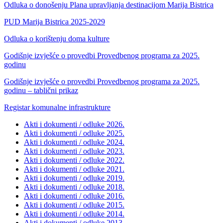
Odluka o donošenju Plana upravljanja destinacijom Marija Bistrica
PUD Marija Bistrica 2025-2029
Odluka o korištenju doma kulture
Godišnje izvješće o provedbi Provedbenog programa za 2025.
godinu
Godišnje izvješće o provedbi Provedbenog programa za 2025.
godinu – tablični prikaz
Registar komunalne infrastrukture
Akti i dokumenti / odluke 2026.
Akti i dokumenti / odluke 2025.
Akti i dokumenti / odluke 2024.
Akti i dokumenti / odluke 2023.
Akti i dokumenti / odluke 2022.
Akti i dokumenti / odluke 2021.
Akti i dokumenti / odluke 2019.
Akti i dokumenti / odluke 2018.
Akti i dokumenti / odluke 2016.
Akti i dokumenti / odluke 2015.
Akti i dokumenti / odluke 2014.
Akti i dokumenti / odluke 2013.