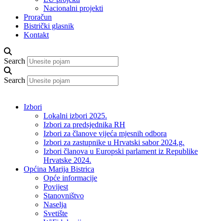
Nacionalni projekti
Proračun
Bistrički glasnik
Kontakt
Search
Search
Izbori
Lokalni izbori 2025.
Izbori za predsjednika RH
Izbori za članove vijeća mjesnih odbora
Izbori za zastupnike u Hrvatski sabor 2024.g.
Izbori članova u Europski parlament iz Republike
Hrvatske 2024.
Općina Marija Bistrica
Opće informacije
Povijest
Stanovništvo
Naselja
Svetište