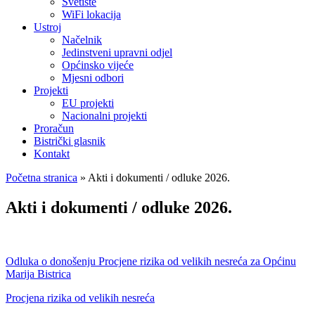
Svetište
WiFi lokacija
Ustroj
Načelnik
Jedinstveni upravni odjel
Općinsko vijeće
Mjesni odbori
Projekti
EU projekti
Nacionalni projekti
Proračun
Bistrički glasnik
Kontakt
Početna stranica
»
Akti i dokumenti / odluke 2026.
Akti i dokumenti / odluke 2026.
Odluka o donošenju Procjene rizika od velikih nesreća za Općinu
Marija Bistrica
Procjena rizika od velikih nesreća