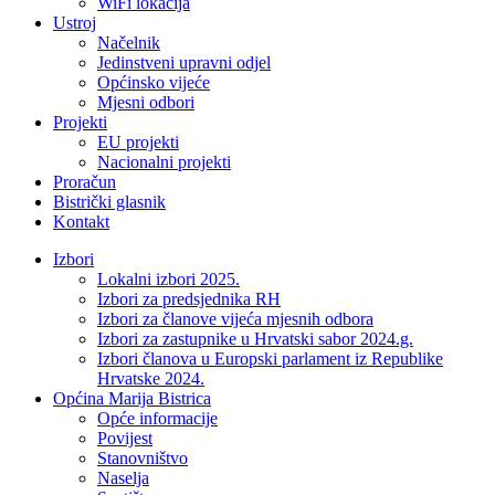
WiFi lokacija
Ustroj
Načelnik
Jedinstveni upravni odjel
Općinsko vijeće
Mjesni odbori
Projekti
EU projekti
Nacionalni projekti
Proračun
Bistrički glasnik
Kontakt
Izbori
Lokalni izbori 2025.
Izbori za predsjednika RH
Izbori za članove vijeća mjesnih odbora
Izbori za zastupnike u Hrvatski sabor 2024.g.
Izbori članova u Europski parlament iz Republike
Hrvatske 2024.
Općina Marija Bistrica
Opće informacije
Povijest
Stanovništvo
Naselja