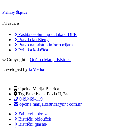
Piekary Śląskie
Privatnost
Zaštita osobnih podataka GDPR
Pravila korištenja
Pravo na pristup informacijama
Politika kolačića
© Copyright –
Općina Marija Bistrica
Developed by
krMedia
Općina Marija Bistrica
Trg Pape Ivana Pavla II, 34
049/469-119
opcina.marija.bistrica@kr.t-com.hr
Zahtjevi i obrasci
Bistrički oblouček
Bistrički glasnik