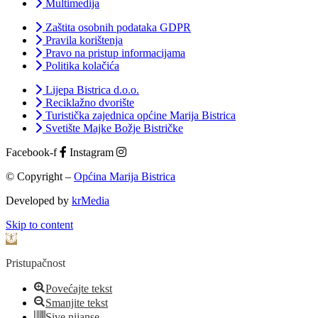
Multimedija
Zaštita osobnih podataka GDPR
Pravila korištenja
Pravo na pristup informacijama
Politika kolačića
Lijepa Bistrica d.o.o.
Reciklažno dvorište
Turistička zajednica općine Marija Bistrica
Svetište Majke Božje Bistričke
Facebook-f
Instagram
© Copyright –
Općina Marija Bistrica
Developed by
krMedia
Skip to content
Open toolbar
Pristupačnost
Povećajte tekst
Smanjite tekst
Sive nijanse