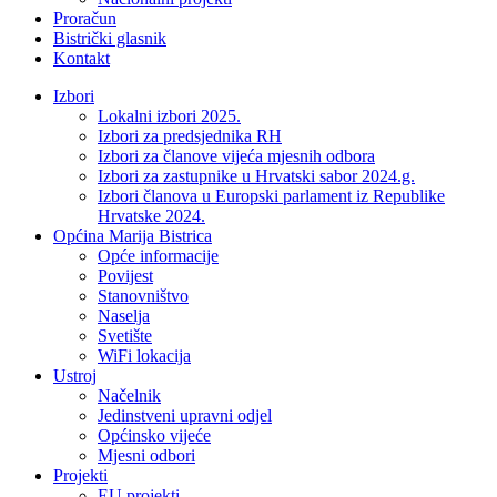
Proračun
Bistrički glasnik
Kontakt
Izbori
Lokalni izbori 2025.
Izbori za predsjednika RH
Izbori za članove vijeća mjesnih odbora
Izbori za zastupnike u Hrvatski sabor 2024.g.
Izbori članova u Europski parlament iz Republike
Hrvatske 2024.
Općina Marija Bistrica
Opće informacije
Povijest
Stanovništvo
Naselja
Svetište
WiFi lokacija
Ustroj
Načelnik
Jedinstveni upravni odjel
Općinsko vijeće
Mjesni odbori
Projekti
EU projekti