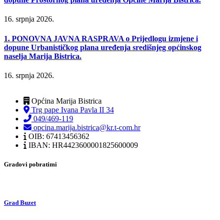
16. srpnja 2026.
1. PONOVNA JAVNA RASPRAVA o Prijedlogu izmjene i
dopune Urbanističkog plana uređenja središnjeg općinskog
naselja Marija Bistrica.
16. srpnja 2026.
Općina Marija Bistrica
Trg pape Ivana Pavla II 34
049/469-119
opcina.marija.bistrica@kr.t-com.hr
OIB: 67413456362
IBAN: HR4423600001825600009
Gradovi pobratimi
Grad Buzet