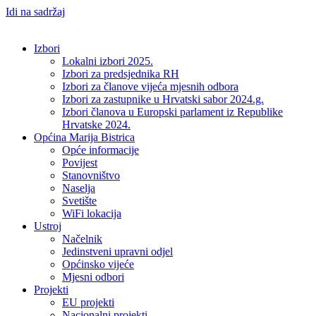
Idi na sadržaj
Izbori
Lokalni izbori 2025.
Izbori za predsjednika RH
Izbori za članove vijeća mjesnih odbora
Izbori za zastupnike u Hrvatski sabor 2024.g.
Izbori članova u Europski parlament iz Republike
Hrvatske 2024.
Općina Marija Bistrica
Opće informacije
Povijest
Stanovništvo
Naselja
Svetište
WiFi lokacija
Ustroj
Načelnik
Jedinstveni upravni odjel
Općinsko vijeće
Mjesni odbori
Projekti
EU projekti
Nacionalni projekti