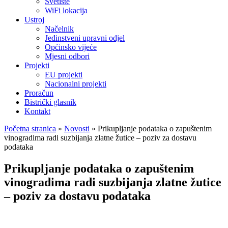
Svetište
WiFi lokacija
Ustroj
Načelnik
Jedinstveni upravni odjel
Općinsko vijeće
Mjesni odbori
Projekti
EU projekti
Nacionalni projekti
Proračun
Bistrički glasnik
Kontakt
Početna stranica
»
Novosti
»
Prikupljanje podataka o zapuštenim
vinogradima radi suzbijanja zlatne žutice – poziv za dostavu
podataka
Prikupljanje podataka o zapuštenim
vinogradima radi suzbijanja zlatne žutice
– poziv za dostavu podataka