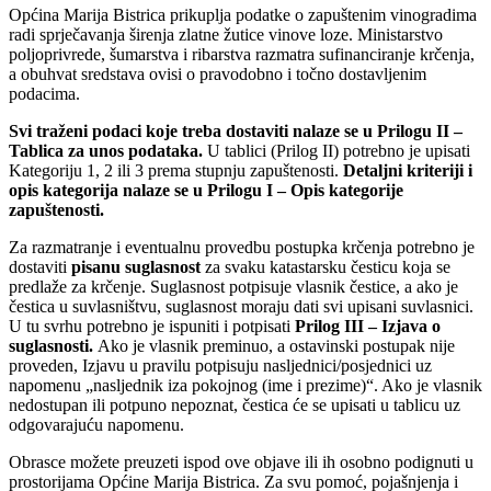
Općina Marija Bistrica prikuplja podatke o zapuštenim vinogradima
radi sprječavanja širenja zlatne žutice vinove loze. Ministarstvo
poljoprivrede, šumarstva i ribarstva razmatra sufinanciranje krčenja,
a obuhvat sredstava ovisi o pravodobno i točno dostavljenim
podacima.
Svi traženi podaci koje treba dostaviti nalaze se u Prilogu II –
Tablica za unos podataka.
U tablici (Prilog II) potrebno je upisati
Kategoriju 1, 2 ili 3 prema stupnju zapuštenosti.
Detaljni kriteriji i
opis kategorija nalaze se u Prilogu I – Opis kategorije
zapuštenosti.
Za razmatranje i eventualnu provedbu postupka krčenja potrebno je
dostaviti
pisanu suglasnost
za svaku katastarsku česticu koja se
predlaže za krčenje. Suglasnost potpisuje vlasnik čestice, a ako je
čestica u suvlasništvu, suglasnost moraju dati svi upisani suvlasnici.
U tu svrhu potrebno je ispuniti i potpisati
Prilog III – Izjava o
suglasnosti.
Ako je vlasnik preminuo, a ostavinski postupak nije
proveden, Izjavu u pravilu potpisuju nasljednici/posjednici uz
napomenu „nasljednik iza pokojnog (ime i prezime)“. Ako je vlasnik
nedostupan ili potpuno nepoznat, čestica će se upisati u tablicu uz
odgovarajuću napomenu.
Obrasce možete preuzeti ispod ove objave ili ih osobno podignuti u
prostorijama Općine Marija Bistrica. Za svu pomoć, pojašnjenja i