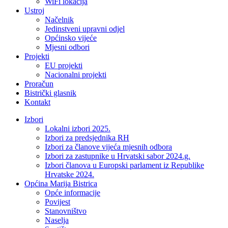
WiFi lokacija
Ustroj
Načelnik
Jedinstveni upravni odjel
Općinsko vijeće
Mjesni odbori
Projekti
EU projekti
Nacionalni projekti
Proračun
Bistrički glasnik
Kontakt
Izbori
Lokalni izbori 2025.
Izbori za predsjednika RH
Izbori za članove vijeća mjesnih odbora
Izbori za zastupnike u Hrvatski sabor 2024.g.
Izbori članova u Europski parlament iz Republike
Hrvatske 2024.
Općina Marija Bistrica
Opće informacije
Povijest
Stanovništvo
Naselja