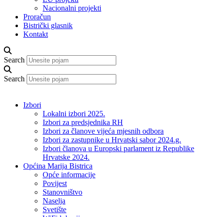
Nacionalni projekti
Proračun
Bistrički glasnik
Kontakt
Search
Search
Izbori
Lokalni izbori 2025.
Izbori za predsjednika RH
Izbori za članove vijeća mjesnih odbora
Izbori za zastupnike u Hrvatski sabor 2024.g.
Izbori članova u Europski parlament iz Republike
Hrvatske 2024.
Općina Marija Bistrica
Opće informacije
Povijest
Stanovništvo
Naselja
Svetište