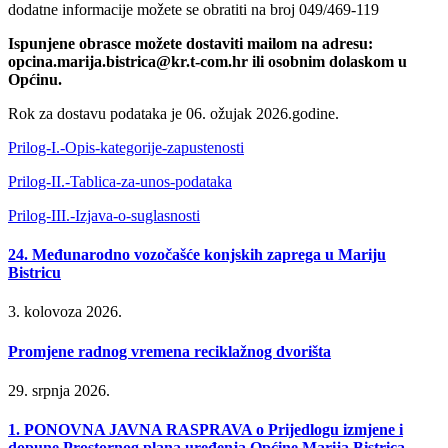
dodatne informacije možete se obratiti na broj 049/469-119
Ispunjene obrasce možete dostaviti mailom na adresu:
opcina.marija.bistrica@kr.t-com.hr ili osobnim dolaskom u
Općinu.
Rok za dostavu podataka je 06. ožujak 2026.godine.
Prilog-I.-Opis-kategorije-zapustenosti
Prilog-II.-Tablica-za-unos-podataka
Prilog-III.-Izjava-o-suglasnosti
24. Međunarodno vozočašće konjskih zaprega u Mariju
Bistricu
3. kolovoza 2026.
Promjene radnog vremena reciklažnog dvorišta
29. srpnja 2026.
1. PONOVNA JAVNA RASPRAVA o Prijedlogu izmjene i
dopune Prostornog plana uređenja Općine Marija Bistrica.