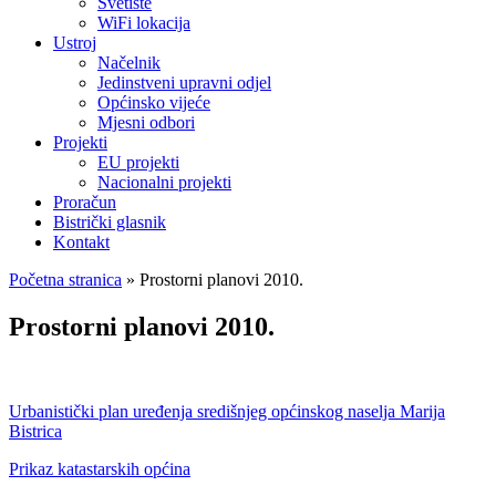
Svetište
WiFi lokacija
Ustroj
Načelnik
Jedinstveni upravni odjel
Općinsko vijeće
Mjesni odbori
Projekti
EU projekti
Nacionalni projekti
Proračun
Bistrički glasnik
Kontakt
Početna stranica
»
Prostorni planovi 2010.
Prostorni planovi 2010.
Urbanistički plan uređenja središnjeg općinskog naselja Marija
Bistrica
Prikaz katastarskih općina