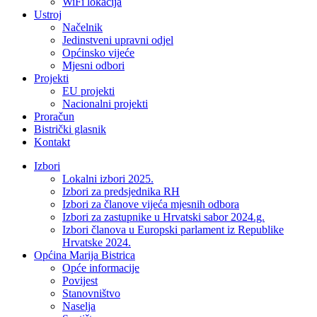
WiFi lokacija
Ustroj
Načelnik
Jedinstveni upravni odjel
Općinsko vijeće
Mjesni odbori
Projekti
EU projekti
Nacionalni projekti
Proračun
Bistrički glasnik
Kontakt
Izbori
Lokalni izbori 2025.
Izbori za predsjednika RH
Izbori za članove vijeća mjesnih odbora
Izbori za zastupnike u Hrvatski sabor 2024.g.
Izbori članova u Europski parlament iz Republike
Hrvatske 2024.
Općina Marija Bistrica
Opće informacije
Povijest
Stanovništvo
Naselja