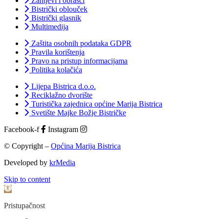
Zahtjevi i obrasci
Bistrički oblouček
Bistrički glasnik
Multimedija
Zaštita osobnih podataka GDPR
Pravila korištenja
Pravo na pristup informacijama
Politika kolačića
Lijepa Bistrica d.o.o.
Reciklažno dvorište
Turistička zajednica općine Marija Bistrica
Svetište Majke Božje Bistričke
Facebook-f
Instagram
© Copyright –
Općina Marija Bistrica
Developed by
krMedia
Skip to content
Open toolbar
Pristupačnost