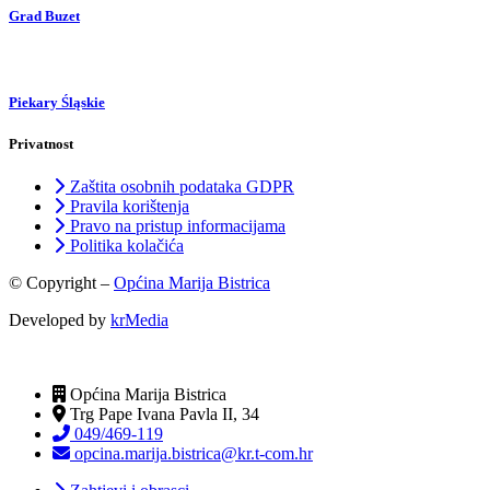
Grad Buzet
Piekary Śląskie
Privatnost
Zaštita osobnih podataka GDPR
Pravila korištenja
Pravo na pristup informacijama
Politika kolačića
© Copyright –
Općina Marija Bistrica
Developed by
krMedia
Općina Marija Bistrica
Trg Pape Ivana Pavla II, 34
049/469-119
opcina.marija.bistrica@kr.t-com.hr