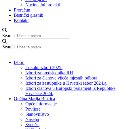
Nacionalni projekti
Proračun
Bistrički glasnik
Kontakt
Search
Search
Izbori
Lokalni izbori 2025.
Izbori za predsjednika RH
Izbori za članove vijeća mjesnih odbora
Izbori za zastupnike u Hrvatski sabor 2024.g.
Izbori članova u Europski parlament iz Republike
Hrvatske 2024.
Općina Marija Bistrica
Opće informacije
Povijest
Stanovništvo
Naselja
Svetište