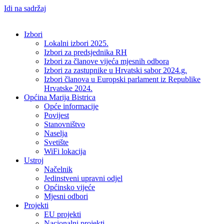
Idi na sadržaj
Izbori
Lokalni izbori 2025.
Izbori za predsjednika RH
Izbori za članove vijeća mjesnih odbora
Izbori za zastupnike u Hrvatski sabor 2024.g.
Izbori članova u Europski parlament iz Republike
Hrvatske 2024.
Općina Marija Bistrica
Opće informacije
Povijest
Stanovništvo
Naselja
Svetište
WiFi lokacija
Ustroj
Načelnik
Jedinstveni upravni odjel
Općinsko vijeće
Mjesni odbori
Projekti
EU projekti
Nacionalni projekti