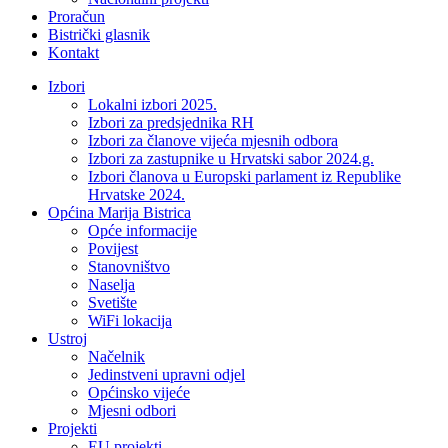
Proračun
Bistrički glasnik
Kontakt
Izbori
Lokalni izbori 2025.
Izbori za predsjednika RH
Izbori za članove vijeća mjesnih odbora
Izbori za zastupnike u Hrvatski sabor 2024.g.
Izbori članova u Europski parlament iz Republike
Hrvatske 2024.
Općina Marija Bistrica
Opće informacije
Povijest
Stanovništvo
Naselja
Svetište
WiFi lokacija
Ustroj
Načelnik
Jedinstveni upravni odjel
Općinsko vijeće
Mjesni odbori
Projekti
EU projekti