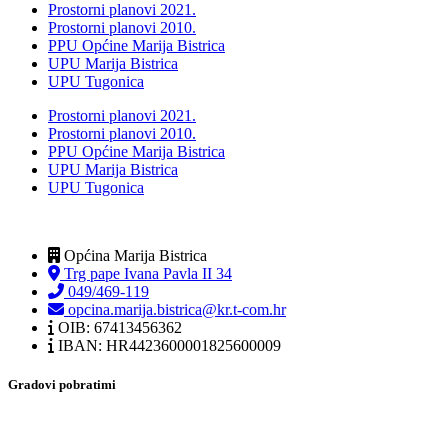
Prostorni planovi 2021.
Prostorni planovi 2010.
PPU Općine Marija Bistrica
UPU Marija Bistrica
UPU Tugonica
Prostorni planovi 2021.
Prostorni planovi 2010.
PPU Općine Marija Bistrica
UPU Marija Bistrica
UPU Tugonica
Općina Marija Bistrica
Trg pape Ivana Pavla II 34
049/469-119
opcina.marija.bistrica@kr.t-com.hr
OIB: 67413456362
IBAN: HR4423600001825600009
Gradovi pobratimi