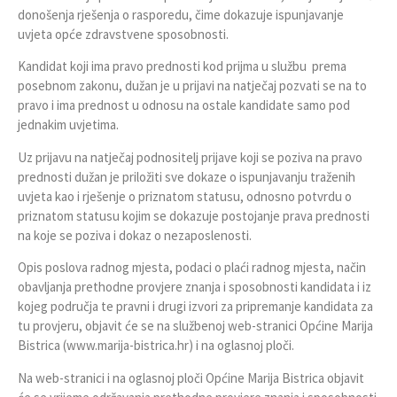
donošenja rješenja o rasporedu, čime dokazuje ispunjavanje
uvjeta opće zdravstvene sposobnosti.
Kandidat koji ima pravo prednosti kod prijma u službu prema
posebnom zakonu, dužan je u prijavi na natječaj pozvati se na to
pravo i ima prednost u odnosu na ostale kandidate samo pod
jednakim uvjetima.
Uz prijavu na natječaj podnositelj prijave koji se poziva na pravo
prednosti dužan je priložiti sve dokaze o ispunjavanju traženih
uvjeta kao i rješenje o priznatom statusu, odnosno potvrdu o
priznatom statusu kojim se dokazuje postojanje prava prednosti
na koje se poziva i dokaz o nezaposlenosti.
Opis poslova radnog mjesta, podaci o plaći radnog mjesta, način
obavljanja prethodne provjere znanja i sposobnosti kandidata i iz
kojeg područja te pravni i drugi izvori za pripremanje kandidata za
tu provjeru, objavit će se na službenoj web-stranici Općine Marija
Bistrica (
www.marija-bistrica.hr
) i na oglasnoj ploči.
Na web-stranici i na oglasnoj ploči Općine Marija Bistrica objavit