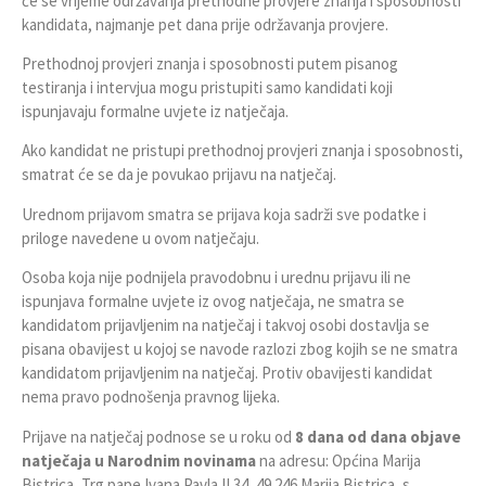
će se vrijeme održavanja prethodne provjere znanja i sposobnosti
kandidata, najmanje pet dana prije održavanja provjere.
Prethodnoj provjeri znanja i sposobnosti putem pisanog
testiranja i intervjua mogu pristupiti samo kandidati koji
ispunjavaju formalne uvjete iz natječaja.
Ako kandidat ne pristupi prethodnoj provjeri znanja i sposobnosti,
smatrat će se da je povukao prijavu na natječaj.
Urednom prijavom smatra se prijava koja sadrži sve podatke i
priloge navedene u ovom natječaju.
Osoba koja nije podnijela pravodobnu i urednu prijavu ili ne
ispunjava formalne uvjete iz ovog natječaja, ne smatra se
kandidatom prijavljenim na natječaj i takvoj osobi dostavlja se
pisana obavijest u kojoj se navode razlozi zbog kojih se ne smatra
kandidatom prijavljenim na natječaj. Protiv obavijesti kandidat
nema pravo podnošenja pravnog lijeka.
Prijave na natječaj podnose se u roku od
8 dana od dana objave
natječaja u Narodnim novinama
na adresu: Općina Marija
Bistrica, Trg pape Ivana Pavla II 34, 49 246 Marija Bistrica, s