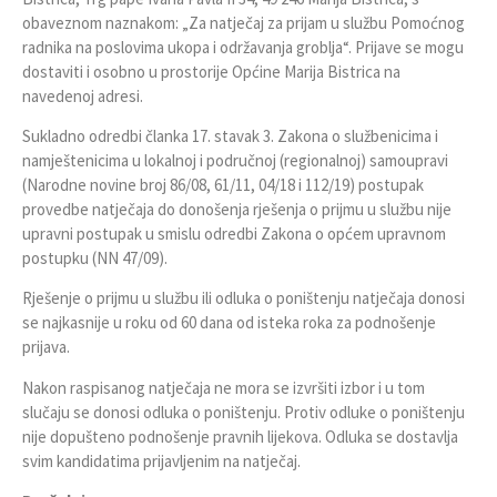
obaveznom naznakom: „Za natječaj za prijam u službu Pomoćnog
radnika na poslovima ukopa i održavanja groblja“. Prijave se mogu
dostaviti i osobno u prostorije Općine Marija Bistrica na
navedenoj adresi.
Sukladno odredbi članka 17. stavak 3. Zakona o službenicima i
namještenicima u lokalnoj i područnoj (regionalnoj) samoupravi
(Narodne novine broj 86/08, 61/11, 04/18 i 112/19) postupak
provedbe natječaja do donošenja rješenja o prijmu u službu nije
upravni postupak u smislu odredbi Zakona o općem upravnom
postupku (NN 47/09).
Rješenje o prijmu u službu ili odluka o poništenju natječaja donosi
se najkasnije u roku od 60 dana od isteka roka za podnošenje
prijava.
Nakon raspisanog natječaja ne mora se izvršiti izbor i u tom
slučaju se donosi odluka o poništenju. Protiv odluke o poništenju
nije dopušteno podnošenje pravnih lijekova. Odluka se dostavlja
svim kandidatima prijavljenim na natječaj.