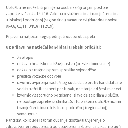
U službu ne može biti primljena osoba za čiji prijam postoje
zapreke iz članka 15. i 16. Zakona o službenicima i namještenicima
u lokalnoj i područnoj (regionalnoj) samoupravi (Narodne novine
86/08, 61/11, 04/18 i 112/19).
Prijavu na natječaj mogu podnijeti osobe oba spola.
Uz prijavu na natječaj kandidati trebaju priložiti:
životopis
dokaz o hrvatskom državljanstvu (preslik domovnice)
dokaz o stručnoj spremi (preslika svjedodžbe)
preslika vozačke dozvole
izvornik uvjerenja nadležnog suda da se protiv kandidata ne
vodi istražni ili kazneni postupak, ne starije od šest mjeseci
izvornik vlastoručno potpisane izjave da za prijam u službu
ne postoje zapreke iz članka 15. i 16. Zakona o službenicima
i namještenicima u lokalnoj i područnoj (regionalnoj)
samoupravi.
Kandidat koji bude izabran dužan je dostaviti uvjerenje o
zdravstvenoj sposobnosti po obavljenom izboru, a najkasnije uoči