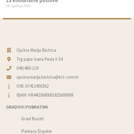
za komunalne poslove
18. siječnja 2023.
Općina Marija Bistrica
Trg pape Ivana Pavla II 34
049/469-119
opcina.marija.bistrica@kr.t-com.hr
OIB: 67413456362
IBAN: HR4423600001825600009
GRADOVI POBRATIMI
Grad Buzet
Piekary Śląskie