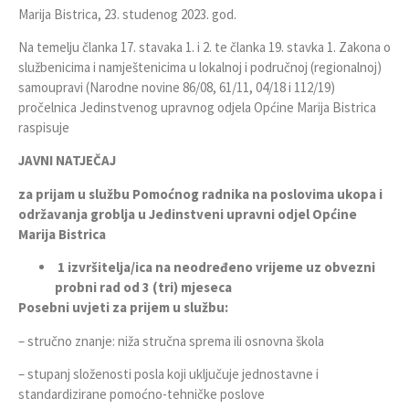
Marija Bistrica, 23. studenog 2023. god.
Na temelju članka 17. stavaka 1. i 2. te članka 19. stavka 1. Zakona o
službenicima i namještenicima u lokalnoj i područnoj (regionalnoj)
samoupravi (Narodne novine 86/08, 61/11, 04/18 i 112/19)
pročelnica Jedinstvenog upravnog odjela Općine Marija Bistrica
raspisuje
JAVNI NATJEČAJ
za prijam u službu Pomoćnog radnika na poslovima ukopa i
održavanja groblja u Jedinstveni upravni odjel Općine
Marija Bistrica
1 izvršitelja/ica na neodređeno vrijeme uz obvezni
probni rad od 3 (tri) mjeseca
Posebni uvjeti za prijem u službu:
– stručno znanje: niža stručna sprema ili osnovna škola
– stupanj složenosti posla koji uključuje jednostavne i
standardizirane pomoćno-tehničke poslove