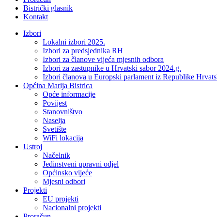
Bistrički glasnik
Kontakt
Izbori
Lokalni izbori 2025.
Izbori za predsjednika RH
Izbori za članove vijeća mjesnih odbora
Izbori za zastupnike u Hrvatski sabor 2024.g.
Izbori članova u Europski parlament iz Republike Hrvat
Općina Marija Bistrica
Opće informacije
Povijest
Stanovništvo
Naselja
Svetište
WiFi lokacija
Ustroj
Načelnik
Jedinstveni upravni odjel
Općinsko vijeće
Mjesni odbori
Projekti
EU projekti
Nacionalni projekti
Proračun