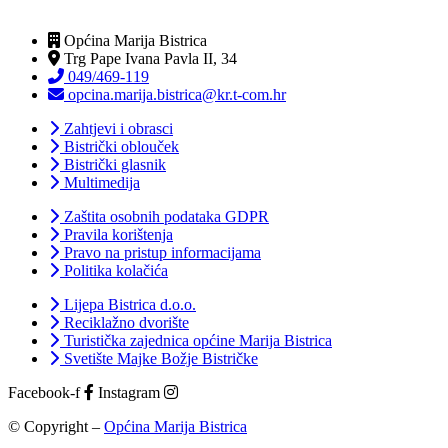
Općina Marija Bistrica
Trg Pape Ivana Pavla II, 34
049/469-119
opcina.marija.bistrica@kr.t-com.hr
Zahtjevi i obrasci
Bistrički oblouček
Bistrički glasnik
Multimedija
Zaštita osobnih podataka GDPR
Pravila korištenja
Pravo na pristup informacijama
Politika kolačića
Lijepa Bistrica d.o.o.
Reciklažno dvorište
Turistička zajednica općine Marija Bistrica
Svetište Majke Božje Bistričke
Facebook-f
Instagram
© Copyright –
Općina Marija Bistrica