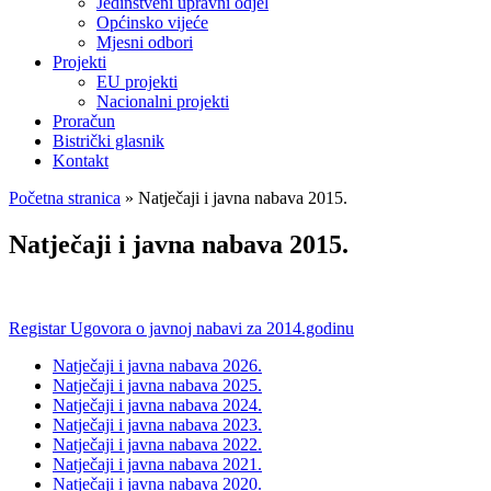
Jedinstveni upravni odjel
Općinsko vijeće
Mjesni odbori
Projekti
EU projekti
Nacionalni projekti
Proračun
Bistrički glasnik
Kontakt
Početna stranica
»
Natječaji i javna nabava 2015.
Natječaji i javna nabava 2015.
Registar Ugovora o javnoj nabavi za 2014.godinu
Natječaji i javna nabava 2026.
Natječaji i javna nabava 2025.
Natječaji i javna nabava 2024.
Natječaji i javna nabava 2023.
Natječaji i javna nabava 2022.
Natječaji i javna nabava 2021.
Natječaji i javna nabava 2020.