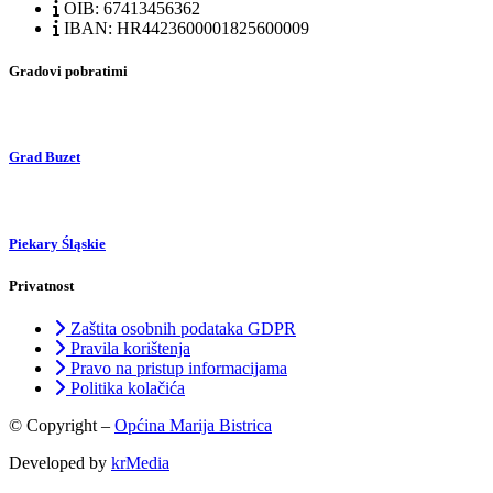
OIB: 67413456362
IBAN: HR4423600001825600009
Gradovi pobratimi
Grad Buzet
Piekary Śląskie
Privatnost
Zaštita osobnih podataka GDPR
Pravila korištenja
Pravo na pristup informacijama
Politika kolačića
© Copyright –
Općina Marija Bistrica
Developed by
krMedia