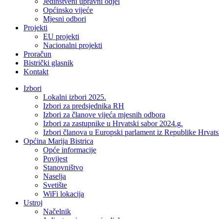
Jedinstveni upravni odjel
Općinsko vijeće
Mjesni odbori
Projekti
EU projekti
Nacionalni projekti
Proračun
Bistrički glasnik
Kontakt
Izbori
Lokalni izbori 2025.
Izbori za predsjednika RH
Izbori za članove vijeća mjesnih odbora
Izbori za zastupnike u Hrvatski sabor 2024.g.
Izbori članova u Europski parlament iz Republike Hrvat
Općina Marija Bistrica
Opće informacije
Povijest
Stanovništvo
Naselja
Svetište
WiFi lokacija
Ustroj
Načelnik