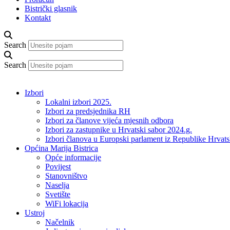
Bistrički glasnik
Kontakt
Search
Search
Izbori
Lokalni izbori 2025.
Izbori za predsjednika RH
Izbori za članove vijeća mjesnih odbora
Izbori za zastupnike u Hrvatski sabor 2024.g.
Izbori članova u Europski parlament iz Republike Hrvat
Općina Marija Bistrica
Opće informacije
Povijest
Stanovništvo
Naselja
Svetište
WiFi lokacija
Ustroj
Načelnik