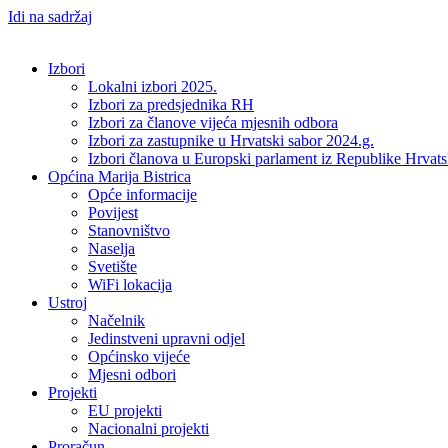
Idi na sadržaj
Izbori
Lokalni izbori 2025.
Izbori za predsjednika RH
Izbori za članove vijeća mjesnih odbora
Izbori za zastupnike u Hrvatski sabor 2024.g.
Izbori članova u Europski parlament iz Republike Hrvat
Općina Marija Bistrica
Opće informacije
Povijest
Stanovništvo
Naselja
Svetište
WiFi lokacija
Ustroj
Načelnik
Jedinstveni upravni odjel
Općinsko vijeće
Mjesni odbori
Projekti
EU projekti
Nacionalni projekti
Proračun