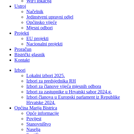
WiFi lokacija
Ustroj
Načelnik
Jedinstveni upravni odjel
Općinsko vijeće
Mjesni odbori
Projekti
EU projekti
Nacionalni projekti
Proračun
Bistrički glasnik
Kontakt
Izbori
Lokalni izbori 2025.
Izbori za predsjednika RH
Izbori za članove vijeća mjesnih odbora
Izbori za zastupnike u Hrvatski sabor 2024.g.
Izbori članova u Europski parlament iz Republike
Hrvatske 2024.
Općina Marija Bistrica
Opće informacije
Povijest
Stanovništvo
Naselja