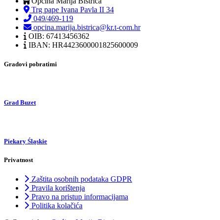
Općina Marija Bistrica
Trg pape Ivana Pavla II 34
049/469-119
opcina.marija.bistrica@kr.t-com.hr
OIB: 67413456362
IBAN: HR4423600001825600009
Gradovi pobratimi
Grad Buzet
Piekary Śląskie
Privatnost
Zaštita osobnih podataka GDPR
Pravila korištenja
Pravo na pristup informacijama
Politika kolačića