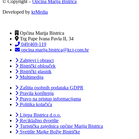
© Copyright –
Općina Marija Bistrica
Developed by
krMedia
Općina Marija Bistrica
Trg Pape Ivana Pavla II, 34
049/469-119
opcina.marija.bistrica@kr.t-com.hr
Zahtjevi i obrasci
Bistrički oblouček
Bistrički glasnik
Multimedija
Zaštita osobnih podataka GDPR
Pravila korištenja
Pravo na pristup informacijama
Politika kolačića
Lijepa Bistrica d.o.o.
Reciklažno dvorište
Turistička zajednica općine Marija Bistrica
Svetište Majke Božje Bistričke