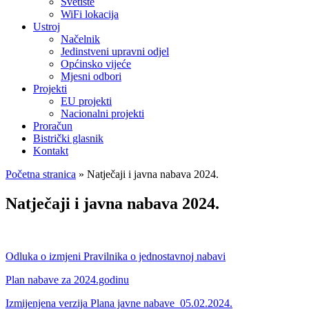
Svetište
WiFi lokacija
Ustroj
Načelnik
Jedinstveni upravni odjel
Općinsko vijeće
Mjesni odbori
Projekti
EU projekti
Nacionalni projekti
Proračun
Bistrički glasnik
Kontakt
Početna stranica
»
Natječaji i javna nabava 2024.
Natječaji i javna nabava 2024.
Odluka o izmjeni Pravilnika o jednostavnoj nabavi
Plan nabave za 2024.godinu
Izmijenjena verzija Plana javne nabave_05.02.2024.