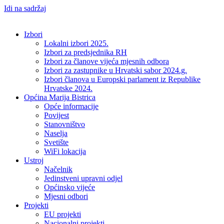
Idi na sadržaj
Izbori
Lokalni izbori 2025.
Izbori za predsjednika RH
Izbori za članove vijeća mjesnih odbora
Izbori za zastupnike u Hrvatski sabor 2024.g.
Izbori članova u Europski parlament iz Republike
Hrvatske 2024.
Općina Marija Bistrica
Opće informacije
Povijest
Stanovništvo
Naselja
Svetište
WiFi lokacija
Ustroj
Načelnik
Jedinstveni upravni odjel
Općinsko vijeće
Mjesni odbori
Projekti
EU projekti
Nacionalni projekti