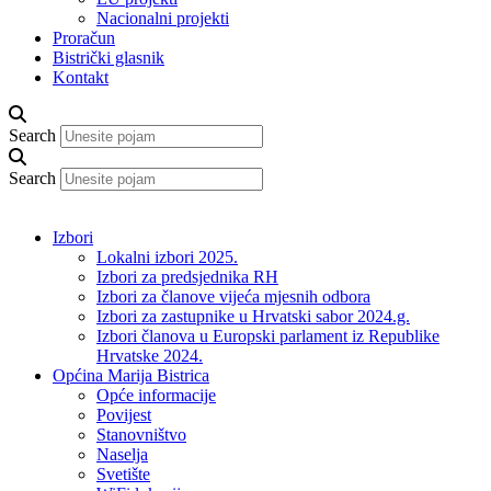
Nacionalni projekti
Proračun
Bistrički glasnik
Kontakt
Search
Search
Izbori
Lokalni izbori 2025.
Izbori za predsjednika RH
Izbori za članove vijeća mjesnih odbora
Izbori za zastupnike u Hrvatski sabor 2024.g.
Izbori članova u Europski parlament iz Republike
Hrvatske 2024.
Općina Marija Bistrica
Opće informacije
Povijest
Stanovništvo
Naselja
Svetište