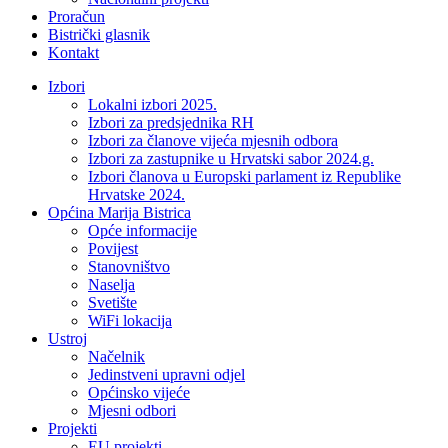
Proračun
Bistrički glasnik
Kontakt
Izbori
Lokalni izbori 2025.
Izbori za predsjednika RH
Izbori za članove vijeća mjesnih odbora
Izbori za zastupnike u Hrvatski sabor 2024.g.
Izbori članova u Europski parlament iz Republike
Hrvatske 2024.
Općina Marija Bistrica
Opće informacije
Povijest
Stanovništvo
Naselja
Svetište
WiFi lokacija
Ustroj
Načelnik
Jedinstveni upravni odjel
Općinsko vijeće
Mjesni odbori
Projekti
EU projekti