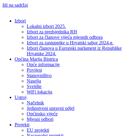
Idi na sadržaj
Izbori
Lokalni izbori 2025.
Izbori za predsjednika RH
Izbori za članove vijeća mjesnih odbora
Izbori za zastupnike u Hrvatski sabor 2024.g.
Izbori članova u Europski parlament iz Republike
Hrvatske 2024.
Općina Marija Bistrica
Opće informacije
Povijest
Stanovništvo
Naselja
Svetište
WiFi lokacija
Ustroj
Načelnik
Jedinstveni upravni odjel
Općinsko vijeće
Mjesni odbori
Projekti
EU projekti
Nacionalni projekti