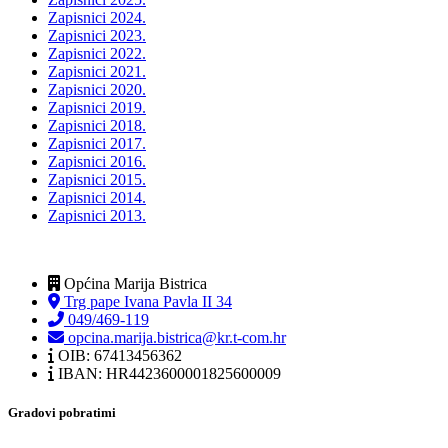
Zapisnici 2024.
Zapisnici 2023.
Zapisnici 2022.
Zapisnici 2021.
Zapisnici 2020.
Zapisnici 2019.
Zapisnici 2018.
Zapisnici 2017.
Zapisnici 2016.
Zapisnici 2015.
Zapisnici 2014.
Zapisnici 2013.
Općina Marija Bistrica
Trg pape Ivana Pavla II 34
049/469-119
opcina.marija.bistrica@kr.t-com.hr
OIB: 67413456362
IBAN: HR4423600001825600009
Gradovi pobratimi