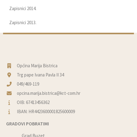
Zapisnici 2014.
Zapisnici 2013.
Općina Marija Bistrica
Trg pape Ivana Pavla II 34
049/469-119
opcina.marija.bistrica@kr.t-com.hr
OIB: 67413456362
IBAN: HR4423600001825600009
GRADOVI POBRATIMI
Grad Buzet