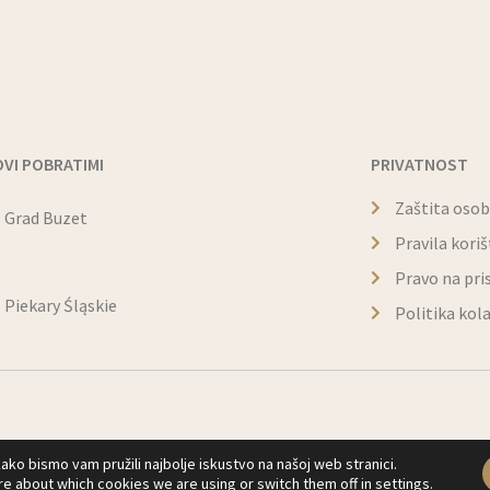
VI POBRATIMI
PRIVATNOST
Zaštita oso
Grad Buzet
Pravila kori
Pravo na pri
Piekary Śląskie
Politika kol
ako bismo vam pružili najbolje iskustvo na našoj web stranici.
re about which cookies we are using or switch them off in
settings
.