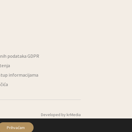
bnih podataka GDPR
štenja
stup informacijama
ačića
Developed by
krMedia
Prihvaćam