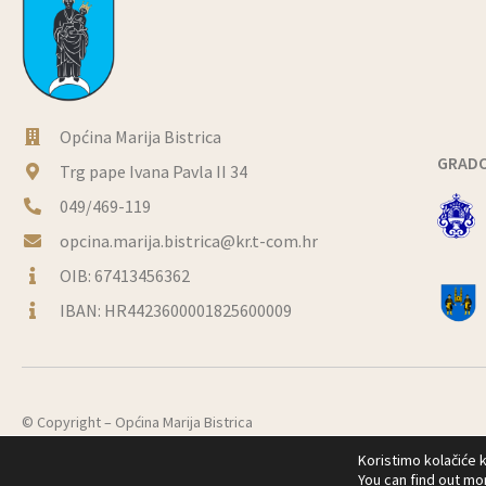
Općina Marija Bistrica
GRADO
Trg pape Ivana Pavla II 34
049/469-119
opcina.marija.bistrica@kr.t-com.hr
OIB: 67413456362
IBAN: HR4423600001825600009
© Copyright –
Općina Marija Bistrica
Koristimo kolačiće k
You can find out mo