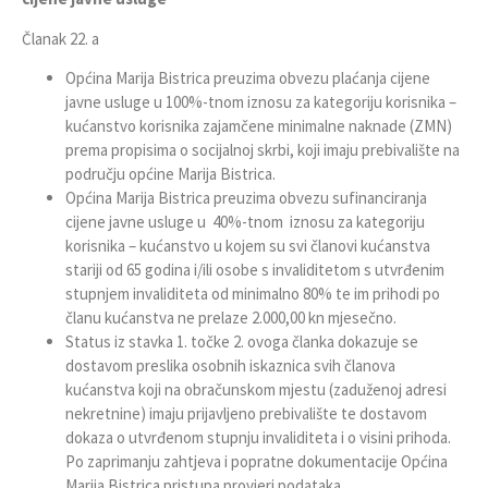
Članak 22. a
Općina Marija Bistrica preuzima obvezu plaćanja cijene
javne usluge u 100%-tnom iznosu za kategoriju korisnika –
kućanstvo korisnika zajamčene minimalne naknade (ZMN)
prema propisima o socijalnoj skrbi, koji imaju prebivalište na
području općine Marija Bistrica.
Općina Marija Bistrica preuzima obvezu sufinanciranja
cijene javne usluge u 40%-tnom iznosu za kategoriju
korisnika – kućanstvo u kojem su svi članovi kućanstva
stariji od 65 godina i/ili osobe s invaliditetom s utvrđenim
stupnjem invaliditeta od minimalno 80% te im prihodi po
članu kućanstva ne prelaze 2.000,00 kn mjesečno.
Status iz stavka 1. točke 2. ovoga članka dokazuje se
dostavom preslika osobnih iskaznica svih članova
kućanstva koji na obračunskom mjestu (zaduženoj adresi
nekretnine) imaju prijavljeno prebivalište te dostavom
dokaza o utvrđenom stupnju invaliditeta i o visini prihoda.
Po zaprimanju zahtjeva i popratne dokumentacije Općina
Marija Bistrica pristupa provjeri podataka.