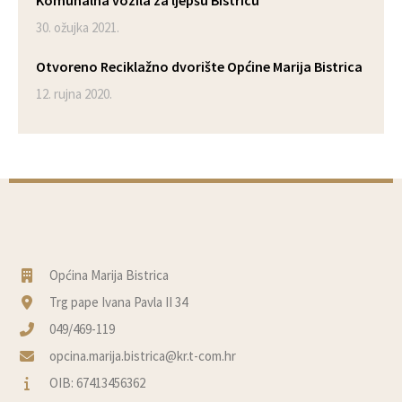
30. ožujka 2021.
Otvoreno Reciklažno dvorište Općine Marija Bistrica
12. rujna 2020.
Općina Marija Bistrica
Trg pape Ivana Pavla II 34
049/469-119
opcina.marija.bistrica@kr.t-com.hr
OIB: 67413456362