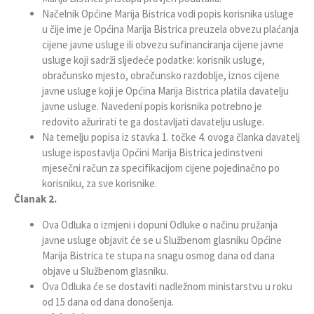
Načelnik Općine Marija Bistrica vodi popis korisnika usluge
u čije ime je Općina Marija Bistrica preuzela obvezu plaćanja
cijene javne usluge ili obvezu sufinanciranja cijene javne
usluge koji sadrži sljedeće podatke: korisnik usluge,
obračunsko mjesto, obračunsko razdoblje, iznos cijene
javne usluge koji je Općina Marija Bistrica platila davatelju
javne usluge. Navedeni popis korisnika potrebno je
redovito ažurirati te ga dostavljati davatelju usluge.
Na temelju popisa iz stavka 1. točke 4. ovoga članka davatelj
usluge ispostavlja Općini Marija Bistrica jedinstveni
mjesečni račun za specifikacijom cijene pojedinačno po
korisniku, za sve korisnike.
Članak 2.
Ova Odluka o izmjeni i dopuni Odluke o načinu pružanja
javne usluge objavit će se u Službenom glasniku Općine
Marija Bistrica te stupa na snagu osmog dana od dana
objave u Službenom glasniku.
Ova Odluka će se dostaviti nadležnom ministarstvu u roku
od 15 dana od dana donošenja.